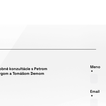
Meno
obné konzultácie s Petrom
rgom a Tomášom Demom
Email