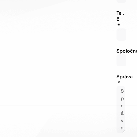
Tel.
č
Spoločn
Správa