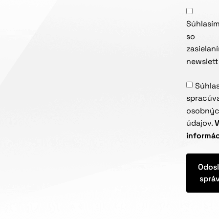
Súhlasí
so
zasielan
newslett
Súhla
spracúv
osobný
údajov.
V
informáci
Odosl
sprá