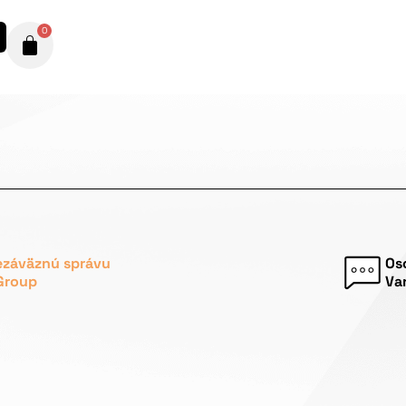
0
ezáväznú správu
Os
Group
Va