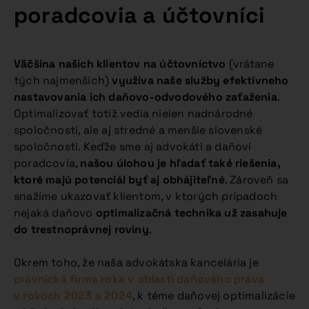
poradcovia a účtovníci
Väčšina našich klientov na účtovníctvo
(vrátane
tých najmenších)
využíva naše služby efektívneho
nastavovania ich daňovo-odvodového zaťaženia
.
Optimalizovať totiž vedia nielen nadnárodné
spoločnosti, ale aj stredné a menšie slovenské
spoločnosti. Keďže sme aj advokáti a daňoví
poradcovia,
našou úlohou je hľadať také riešenia,
ktoré majú potenciál byť aj obhájiteľné
. Zároveň sa
snažíme ukazovať klientom, v ktorých prípadoch
nejaká daňovo
optimalizačná technika už zasahuje
do trestnoprávnej roviny
.
Okrem toho, že naša advokátska kancelária je
právnická firma roka v oblasti daňového práva
v rokoch 2023 a 2024
, k téme daňovej optimalizácie