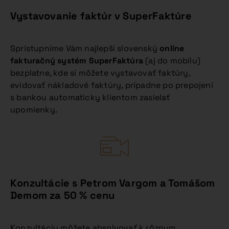
Vystavovanie faktúr v SuperFaktúre
Sprístupníme Vám najlepší slovenský
online
fakturačný systém SuperFaktúra
(aj do mobilu)
bezplatne, kde si môžete vystavovať faktúry,
evidovať nákladové faktúry, prípadne po prepojení
s bankou automaticky klientom zasielať
upomienky.
Konzultácie s Petrom Vargom a Tomášom
Demom za 50 % cenu
Konzultáciu môžete absolvovať k rôznym