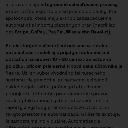
a zároveň majú
integrované schvaľovacie procesy
s možnosťou exportu úhrad priamo do banky. Pre
spoločnosti, ktoré majú e-shop zabezpečujeme
automatické importy platobných brán (napríklad
cez
Stripe, GoPay, PayPal, Wise alebo Revolut
).
Pri niektorých našich klientoch sme sa
vďaka
automatizácii vedeli aj s prijatými dokumentmi
dostať už na
úroveň 10 – 20 centov za účtovnú
položku, pričom priemerná
trhová cena účtovníka je
1 euro.
Už len výber vhodného fakturačného
systému vie pomôcť aj pri samotnej evidencii
nákladových faktúr, pričom pri efektívnom
prepojení s účtovným programom vie správne
zvolený fakturačný systém zabezpečiť online
reporty a výstupy priamo z účtovníctva. To, či
takýto priestor na automatizáciu u klienta existuje,
je samozrejme individuálne. Automatizácia
účtovných procesov pomáha nielen samotnému