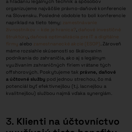
a hľadaniu legálnych techník a spôsobov
organizujeme najväčšie právno-daňové konferencie
na Slovensku. Posledné obdobie to boli konferencie
napríklad na tieto témy:
zamestnávanie
živnostníkov – kde je hranica?
,
daňové investičné
štruktúry
,
daňová optimalizácia pre IT a digitálne
firmy
alebo
zamestnanecké akcie (ESOP)
. Zároveň
máme rozsiahle skúsenosti so škálovaním
podnikania do zahraničia, ako aj s legálnym
využívaním zahraničných firiem vrátane tých
offshorových. Poskytujeme tak
právne, daňové
a účtovné služby
pod jednou strechou, čo má
potenciál byť efektívnejšou (t.j. lacnejšou a
kvalitnejšou) službou najmä vďaka synergiám.
3.
Klienti na účtovníctvo