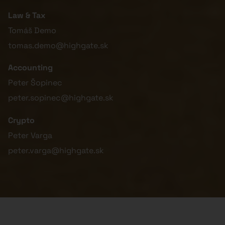
Law & Tax
Tomáš Demo
tomas.demo@highgate.sk
Accounting
Peter Šopinec
peter.sopinec@highgate.sk
Crypto
Peter Varga
peter.varga@highgate.sk