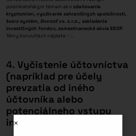
podnikateľským témam ako
zdaňovanie
kryptomien, využívanie zahraničných spoločností,
švarc systém, živnosť vs. s.r.o., zakladanie
investičných fondov, zamestnanecké akcie ESOP
.
Témy konzultácií nájdete
tu
.
4.
Vyčistenie účtovníctva
(napríklad pre účely
prevzatia od iného
účtovníka alebo
potenciálneho vstupu
investora)