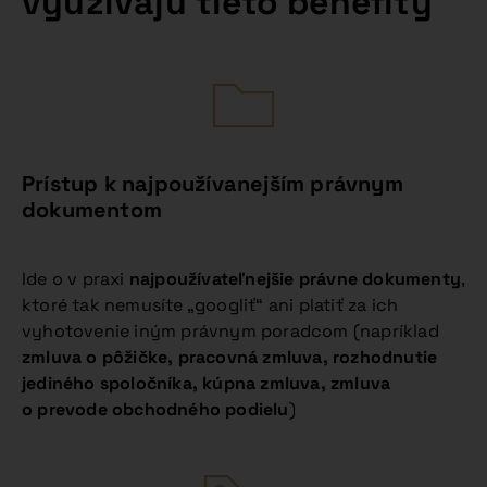
využívajú tieto benefity
Prístup k najpoužívanejším právnym
dokumentom
Ide o v praxi
najpoužívateľnejšie právne dokumenty
,
ktoré tak nemusíte „googliť“ ani platiť za ich
vyhotovenie iným právnym poradcom (napríklad
zmluva o pôžičke, pracovná zmluva, rozhodnutie
jediného spoločníka, kúpna zmluva, zmluva
o prevode obchodného podielu
)