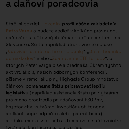
a daňoví poradcovia
Stačí si pozrieť
Linkedin
profil nášho zakladateľa
Petra Vargu
a budete vedieť v koľkých právnych,
daňových a účtovných témach určujeme trend na
Slovensku. Sú to napríklad atraktívne témy ako
„
Využívanie auta na firemné účely
“, „
Dať si hodinky
do nákladov
“ alebo „
Zdaňovanie ETF fondov
“, o
ktorých Peter Varga píše a prednáša. Okrem týchto
aktivít, ako aj našich odborných konferencií,
píšeme v rámci skupiny Highgate Group množstvo
článkov,
pomáhame štátu pripravovať lepšiu
legislatívu
(napríklad asistencia štátu pri vytváraní
právneho prostredia pri zdaňovaní ESOPov,
kryptoaktív, vytváraní investičných fondov,
aplikácií superodpočtu alebo patent boxu)
a edukujeme aj v oblasti automatizácie účtovníctva
(viď naše konferencie, spolupráce