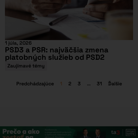
1 júla, 2026
PSD3 a PSR: najväčšia zmena
platobných služieb od PSD2
Zaujímavé témy
Predchádzajúce
1
2
3
…
31
Ďalšie