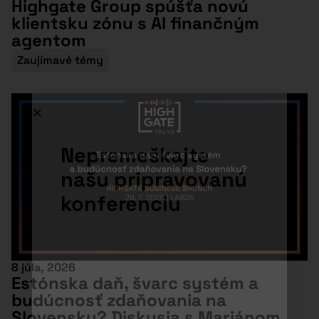
Highgate Group spúšťa novú
klientsku zónu s AI finančným
agentom
Zaujímavé témy
Nepremeškajte
našu pripravovanú
konferenciu
8 júla, 2026
Estónska daň, švarc systém a
budúcnosť zdaňovania na
Slovensku? Diskusia s Mariánom