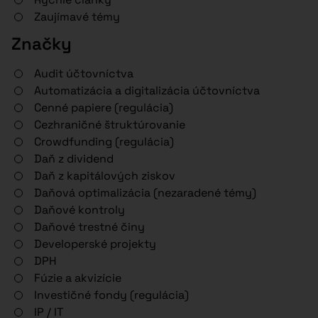
Zaujímavé témy
Značky
Audit účtovníctva
Automatizácia a digitalizácia účtovníctva
Cenné papiere (regulácia)
Cezhraničné štruktúrovanie
Crowdfunding (regulácia)
Daň z dividend
Daň z kapitálových ziskov
Daňová optimalizácia (nezaradené témy)
Daňové kontroly
Daňové trestné činy
Developerské projekty
DPH
Fúzie a akvizície
Investičné fondy (regulácia)
IP / IT