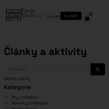
0
Kontakt
Slovenčina
Články a aktivity
Všetky články
Kategórie
My v médiách
Novinky z Highgate
Rýchle články