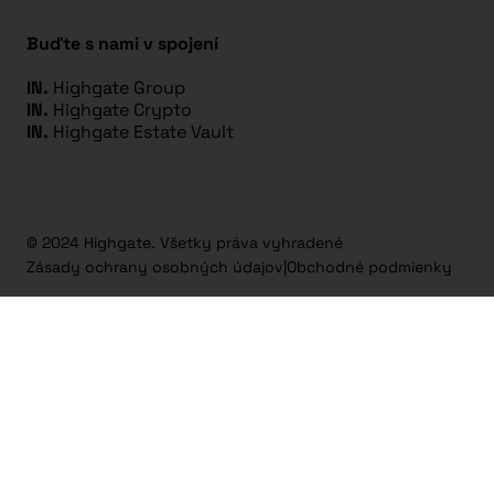
Buďte s nami v spojení
IN.
Highgate Group
IN.
Highgate Crypto
IN.
Highgate Estate Vault
© 2024 Highgate. Všetky práva vyhradené
Zásady ochrany osobných údajov
|
Obchodné podmienky