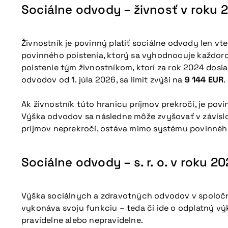
Sociálne odvody – živnosť v roku 
Živnostník je povinný platiť sociálne odvody len vt
povinného poistenia, ktorý sa vyhodnocuje každoroč
poistenie tým živnostníkom, ktorí za rok 2024 dosia
odvodov od 1. júla 2026, sa limit zvýši na
9 144 EUR
.
Ak živnostník túto hranicu príjmov prekročí, je po
Výška odvodov sa následne môže zvyšovať v závislo
príjmov neprekročí, ostáva mimo systému povinného
Sociálne odvody – s. r. o. v roku 2
Výška sociálnych a zdravotných odvodov v spoločn
vykonáva svoju funkciu – teda či ide o odplatný v
pravidelne alebo nepravidelne.