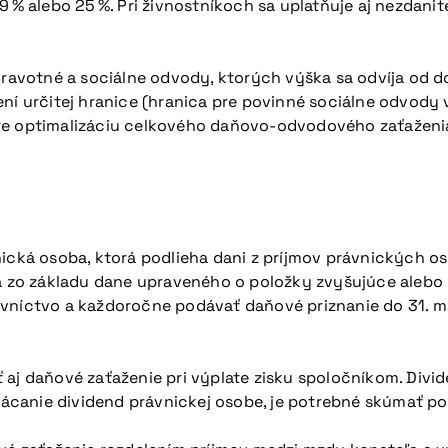
9 % alebo 25 %. Pri živnostníkoch sa uplatňuje aj nezdani
 zdravotné a sociálne odvody, ktorých výška sa odvíja od
ní určitej hranice (hranica pre povinné sociálne odvody 
re optimalizáciu celkového daňovo-odvodového zaťaženia
nická osoba, ktorá podlieha dani z príjmov právnických o
íta zo základu dane upraveného o položky zvyšujúce aleb
účtovníctvo a každoročne podávať daňové priznanie do 31. 
 aj daňové zaťaženie pri výplate zisku spoločníkom. Divi
yplácanie dividend právnickej osobe, je potrebné skúmať 