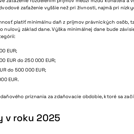
vé zaťaženie rozdelením príjmov medzi mzdu konateľa a výp
dové zaťaženie vyššie než pri živnosti, najmä pri nízky
nosť platiť minimálnu daň z príjmov právnických osôb, tzv
bo nulový základ dane. Výška minimálnej dane bude závis
egórií:
000 EUR;
000 EUR do 250 000 EUR;
 EUR do 500 000 EUR;
000 EUR.
daňového priznania za zdaňovacie obdobie, ktoré sa začín
dy v roku 2025