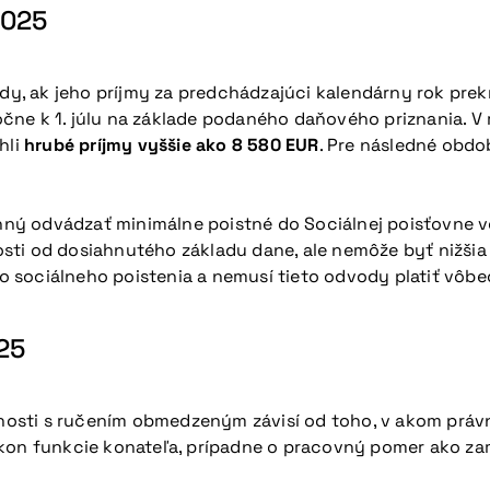
2025
edy, ak jeho príjmy za predchádzajúci kalendárny rok prek
ne k 1. júlu na základe podaného daňového priznania. V 
hli
hrubé príjmy vyššie ako 8 580 EUR
. Pre následné obdo
vinný odvádzať minimálne poistné do Sociálnej poisťovne 
sti od dosiahnutého základu dane, ale nemôže byť nižši
 sociálneho poistenia a nemusí tieto odvody platiť vôbe
025
osti s ručením obmedzeným závisí od toho, v akom právn
ýkon funkcie konateľa, prípadne o pracovný pomer ako z