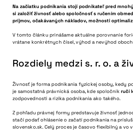
Na začiatku podnikania stojí podnikateľ pred mnoh
si založiť živnosť alebo spoločnosť s ručením obme
príjmov, očakávaných nákladov, možnosti optimalizá
V tomto článku prinášame aktuálne porovnanie fori
vrátane konkrétnych čísel, výhod a nevýhod oboch 
Rozdiely medzi s. r. o. a 
Živnosť je forma podnikania fyzickej osoby, kedy p
je samostatná právnická osoba, kde spoločník
ručí 
zodpovednosti a rizika podnikania ako takého.
Z pohľadu právnej formy predstavuje živnosť jednod
stačí podať ohlásenie o začatí podnikania na prís
slovensko.sk. Celý proces je časovo flexibilný a v