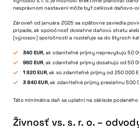
Výhodou s. r. o. je možnosť efektívne plánovať daňo
nesprávnom nastavení môže byť celkové daňovo-odvo
Zároveň od januára 2025 sa opätovne zaviedla povin
prípade, ak spoločnosť dosiahne daňovú stratu ale
(výnosov) spoločnosti a rozdeľuje sa do štyroch kat
340 EUR
, ak zdaniteľné príjmy neprevyšujú 50 
960 EUR
, ak zdaniteľné príjmy dosahujú od 50 
1 920 EUR
, ak sú zdaniteľné príjmy od 250 000
3 840 EUR
, ak zdaniteľné príjmy presiahnu 500 
Táto minimálna daň sa uplatní na základe podaného 
Živnosť vs. s. r. o. – odvo