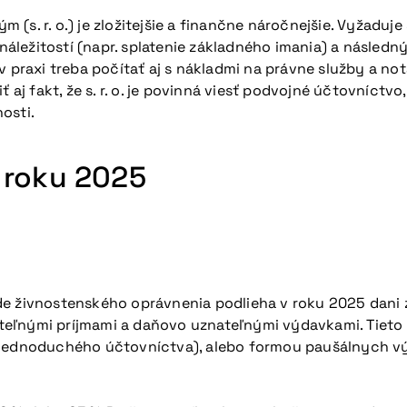
s. r. o.) je zložitejšie a finančne náročnejšie. Vyžaduje 
áležitostí (napr. splatenie základného imania) a násled
v praxi treba počítať aj s nákladmi na právne služby a n
 aj fakt, že s. r. o. je povinná viesť podvojné účtovníctv
osti.
 v roku 2025
e živnostenského oprávnenia podlieha v roku 2025 dani z
aniteľnými príjmami a daňovo uznateľnými výdavkami. Tieto
 jednoduchého účtovníctva), alebo formou paušálnych vý