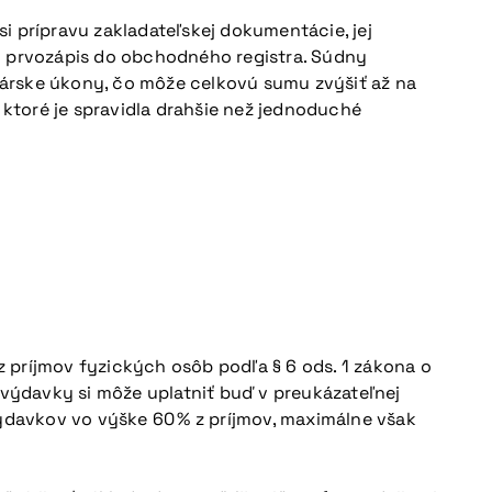
si prípravu zakladateľskej dokumentácie, jej
ný prvozápis do obchodného registra. Súdny
otárske úkony, čo môže celkovú sumu zvýšiť až na
o, ktoré je spravidla drahšie než jednoduché
 príjmov fyzických osôb podľa § 6 ods. 1 zákona o
 výdavky si môže uplatniť buď v preukázateľnej
davkov vo výške 60 % z príjmov, maximálne však