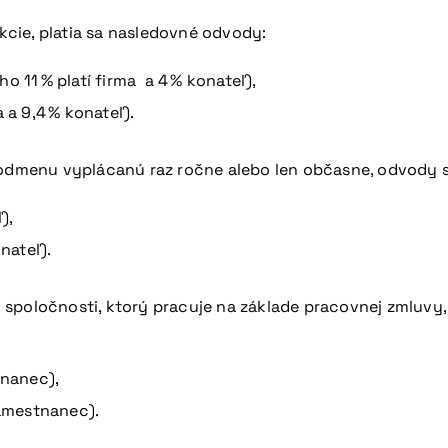
cie, platia sa nasledovné odvody:
o 11 % platí firma a 4 % konateľ),
 a 9,4 % konateľ).
 odmenu vyplácanú raz ročne alebo len občasne, odvody s
),
nateľ).
 spoločnosti, ktorý pracuje na základe pracovnej zmluvy,
tnanec),
zamestnanec).