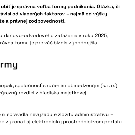
biť je správna voľba formy podnikania. Otázka, či
ávisí od viacerých faktorov – najmä od výšky
aže a právnej zodpovednosti.
ľadu daňovo-odvodového zaťaženia v roku 2025,
vna forma je pre váš biznis výhodnejšia.
ormy
aopak, spoločnosť s ručením obmedzeným (s. r. o.)
výrazný rozdiel z hľadiska majetkovej
si spravidla nevyžaduje zložitú administratívu –
né vykonať aj elektronicky prostredníctvom portálu