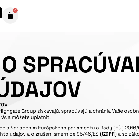
0
 O SPRACÚVA
ÚDAJOV
JOV
ghgate Group získavajú, spracúvajú a chránia Vaše osobné 
ráva môžete uplatniť.
e s Nariadením Európskeho parlamentu a Rady (EÚ) 2016/67
to údajov a o zrušení smernice 95/46/ES (
GDPR
) a so zák