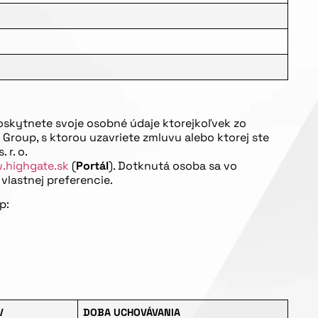
oskytnete svoje osobné údaje ktorejkoľvek zo
roup, s ktorou uzavriete zmluvu alebo ktorej ste
 r. o.
.highgate.sk
(
Portál
). Dotknutá osoba sa vo
lastnej preferencie.
p:
V
DOBA UCHOVÁVANIA