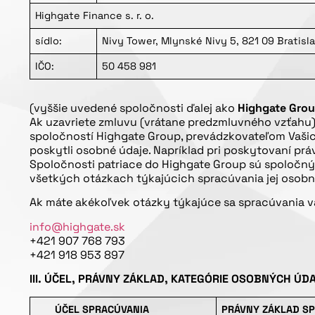
Highgate Finance s. r. o.
sídlo:
Nivy Tower, Mlynské Nivy 5, 821 09 Bratisl
IČO:
50 458 981
(vyššie uvedené spoločnosti ďalej ako
Highgate Gro
Ak uzavriete zmluvu (vrátane predzmluvného vzťahu)
spoločností Highgate Group, prevádzkovateľom Vašic
poskytli osobné údaje. Napríklad pri poskytovaní prá
Spoločnosti patriace do Highgate Group sú spoločn
všetkých otázkach týkajúcich spracúvania jej osobn
Ak máte akékoľvek otázky týkajúce sa spracúvania v
info@highgate.sk
+421 907 768 793
+421 918 953 897
III. ÚČEL, PRÁVNY ZÁKLAD, KATEGÓRIE OSOBNÝCH Ú
ÚČEL SPRACÚVANIA
PRÁVNY ZÁKLAD S