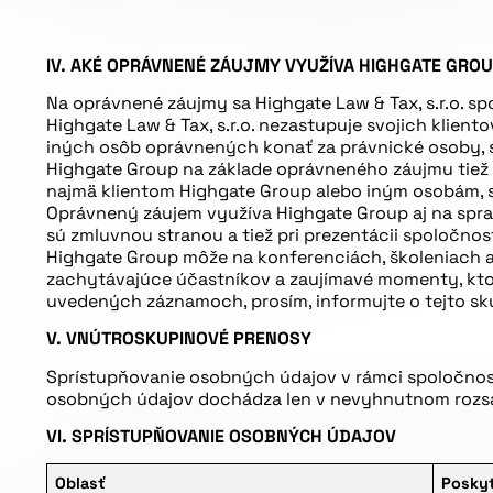
IV. AKÉ OPRÁVNENÉ ZÁUJMY VYUŽÍVA HIGHGATE GRO
Na oprávnené záujmy sa Highgate Law & Tax, s.r.o. s
Highgate Law & Tax, s.r.o. nezastupuje svojich klien
iných osôb oprávnených konať za právnické osoby, s
Highgate Group na základe oprávneného záujmu tiež z
najmä klientom Highgate Group alebo iným osobám, s
Oprávnený záujem využíva Highgate Group aj na spra
sú zmluvnou stranou a tiež pri prezentácii spoločnos
Highgate Group môže na konferenciách, školeniach 
zachytávajúce účastníkov a zaujímavé momenty, ktor
uvedených záznamoch, prosím, informujte o tejto sk
V. VNÚTROSKUPINOVÉ PRENOSY
Sprístupňovanie osobných údajov v rámci spoločnost
osobných údajov dochádza len v nevyhnutnom rozs
VI. SPRÍSTUPŇOVANIE OSOBNÝCH ÚDAJOV
Oblasť
Poskyt