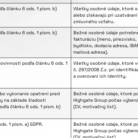
ľa článku 6 ods. 1 písm. b)
Všetky osobné údaje, ktoré s
alebo získavajú pri uzatváraní
zmluvného vzťahu.
ľa článku 6 ods. 1 písm. b)
Bežné osobné údaje potrebn
fakturáciu (meno, priezvisko, 
bydlisko, dodacia adresa, IBA
mailová adresa).
ovinnosti podľa článku 6 ods. 1
Všetky osobné údaje, ktoré 
č. 297/2008 Z.z. pri identifiká
a overovaní ich identity.
ebo vykonanie opatrení pred
Bežné osobné údaje, ktoré p
y na základe žiadosti
Highgate Group počas výber
dľa článku 6 ods. 1 písm. b)
(CV, motivačný list).
ods. 1 písm. a) GDPR.
Bežné osobné údaje, ktoré p
Highgate Group počas výber
(CV, motivačný list).