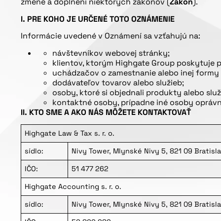
zmene a doplnení niektorých zákonov (
Zákon
).
I. PRE KOHO JE URČENÉ TOTO OZNÁMENIE
Informácie uvedené v Oznámení sa vzťahujú na:
návštevníkov webovej stránky;
klientov, ktorým Highgate Group poskytuje 
uchádzačov o zamestnanie alebo inej formy
dodávateľov tovarov alebo služieb;
osoby, ktoré si objednali produkty alebo slu
kontaktné osoby, prípadne iné osoby oprávn
II. KTO SME A AKO NÁS MÔŽETE KONTAKTOVAŤ
Highgate Law & Tax s. r. o.
sídlo:
Nivy Tower, Mlynské Nivy 5, 821 09 Bratisl
IČO:
51 477 262
Highgate Accounting s. r. o.
sídlo:
Nivy Tower, Mlynské Nivy 5, 821 09 Bratisl