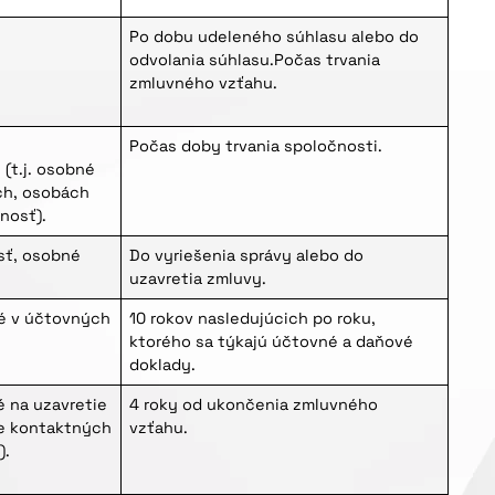
Po dobu udeleného súhlasu alebo do
odvolania súhlasu.Počas trvania
zmluvného vzťahu.
é
Počas doby trvania spoločnosti.
(t.j. osobné
ch, osobách
nosť).
osť, osobné
Do vyriešenia správy alebo do
uzavretia zmluvy.
é v účtovných
10 rokov nasledujúcich po roku,
ktorého sa týkajú účtovné a daňové
doklady.
 na uzavretie
4 roky od ukončenia zmluvného
je kontaktných
vzťahu.
).