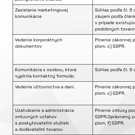
Zasielanie marketingovej
Súhlas podľa čl. 6
komunikácie
záujem podľa článk
v prípade existujú
podobných tovarov
Vedenie korporátnych
Plnenie zákonnej p
dokumentov
písm. c) GDPR.
Komunikácia s osobou, ktorá
Súhlas podľa čl. 6 
vyplnila kontaktný formulár.
Vedenie účtovníctva a daní.
Plnenie zákonnej p
písm. c) GDPR.
Uzatváranie a administrácia
Plnenie zmluvy pod
zmluvných vzťahov
GDPR.Oprávnený zá
s poskytovateľmi služieb
písm. f) GDPR.
a dodávateľmi tovarov.