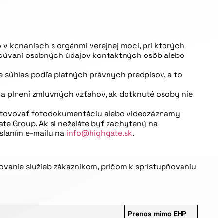
v konaniach s orgánmi verejnej moci, pri ktorých
spracúvaní osobných údajov kontaktných osôb alebo
e súhlas podľa platných právnych predpisov, a to
a plnení zmluvných vzťahov, ak dotknuté osoby nie
yhotovovať fotodokumentáciu alebo videozáznamy
te Group. Ak si neželáte byť zachytený na
slaním e-mailu na
info@highgate.sk
.
vanie služieb zákazníkom, pričom k sprístupňovaniu
Prenos mimo EHP