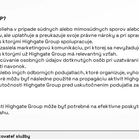
UP?
polieha v prípade súdnych alebo mimosúdnych sporov alebo 
tov, ale uplatňuje a preukazuje svoje právne nároky a pri 
 ktorými Highgate Group spolupracuje.
asiela marketingovú komunikáciu, pri ktorej sa nevyžaduj
 ktorými už Highgate Group má relevantný vzťah.
cúvanie osobných údajov dotknutých osôb pri uzatváraní 
tí navonok.
alebo iných odborných podujatiach, ktoré organizuje, v
é môžu byť následne použité na propagáciu aktivít Highga
utočnosti Highgate Group pred uskutočnením podujatia za
í Highgate Group môže byť potrebné na efektívne poskyto
ahu.
ovateľ služby