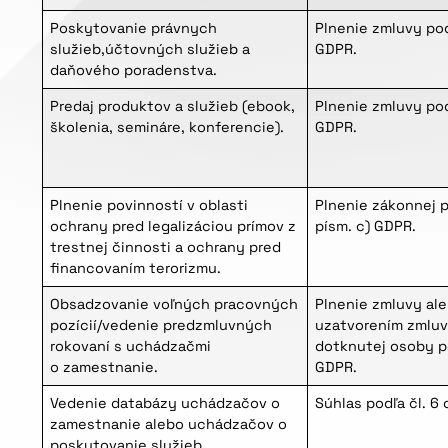
Poskytovanie právnych
Plnenie zmluvy pod
služieb,účtovných služieb a
GDPR.
daňového poradenstva.
Predaj produktov a služieb (ebook,
Plnenie zmluvy pod
školenia, semináre, konferencie).
GDPR.
Plnenie povinností v oblasti
Plnenie zákonnej p
ochrany pred legalizáciou prímov z
písm. c) GDPR.
trestnej činnosti a ochrany pred
financovaním terorizmu.
Obsadzovanie voľných pracovných
Plnenie zmluvy al
pozícií/vedenie predzmluvných
uzatvorením zmluv
rokovaní s uchádzačmi
dotknutej osoby po
o zamestnanie.
GDPR.
Vedenie databázy uchádzačov o
Súhlas podľa čl. 6 
zamestnanie alebo uchádzačov o
poskytovanie služieb.