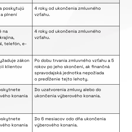
a poskytujú
4 roky od ukončenia zmluvného
 a plnení
vzťahu.
é na
4 roky od ukončenia zmluvného
krajina,
vzťahu.
N, telefón, e-
vyžaduje zákon
Po dobu trvania zmluvného vzťahu a 5
cii klientov
rokov po jeho skončení, ak finančná
spravodajská jednotka nepožiada
o predĺženie tejto lehoty.
oskytnete
Do uzatvorenia zmluvy alebo do
ového konania
ukončenia výberového konania.
oskytnete
Do 6 mesiacov odo dňa ukončenia
ového konania
výberového konania.