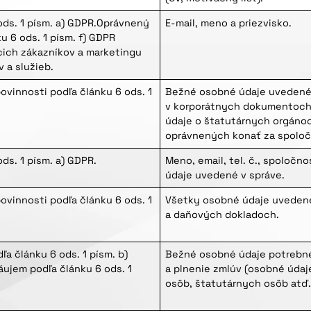
 ods. 1 písm. a) GDPR.Oprávnený
E-mail, meno a priezvisko.
u 6 ods. 1 písm. f) GDPR
cich zákazníkov a marketingu
 a služieb.
ovinnosti podľa článku 6 ods. 1
Bežné osobné údaje uveden
v korporátnych dokumentoch 
údaje o štatutárnych orgáno
oprávnených konať za spoloč
ods. 1 písm. a) GDPR.
Meno, email, tel. č., spoločn
údaje uvedené v správe.
ovinnosti podľa článku 6 ods. 1
Všetky osobné údaje uveden
a daňových dokladoch.
ľa článku 6 ods. 1 písm. b)
Bežné osobné údaje potrebné
ujem podľa článku 6 ods. 1
a plnenie zmlúv (osobné úda
osôb, štatutárnych osôb atď.