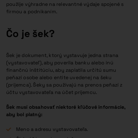
použije výhradne na relevantné výdaje spojené s
firmou a podnikaním.
Čo je šek?
Šek je dokument, ktorý vystavuje jedna strana
(vystavovateľ), aby poverila banku alebo inú
finančnú inštitúciu, aby zaplatila určitú sumu
peňazí osobe alebo entite uvedenej na šeku
(príjemca). Šeky sa používajú na prenos peňazí z
účtu vystavovateľa na účet príjemcu.
Šek musí obsahovať niektoré kľúčové informácie,
aby bol platný:
Meno a adresu vystavovateľa.