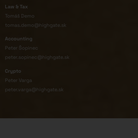
Law & Tax
Tomáš Demo
tomas.demo@highgate.sk
Accounting
Peter Šopinec
peter.sopinec@highgate.sk
Crypto
Peter Varga
peter.varga@highgate.sk