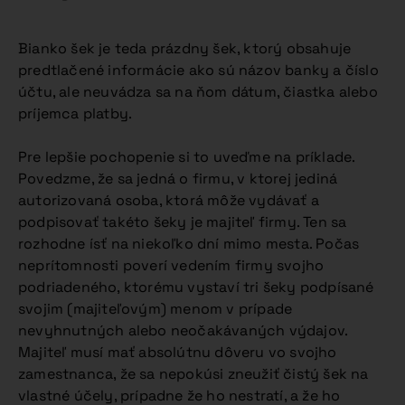
Bianko šek je teda prázdny šek, ktorý obsahuje
predtlačené informácie ako sú názov banky a číslo
účtu, ale neuvádza sa na ňom dátum, čiastka alebo
príjemca platby.
Pre lepšie pochopenie si to uveďme na príklade.
Povedzme, že sa jedná o firmu, v ktorej jediná
autorizovaná osoba, ktorá môže vydávať a
podpisovať takéto šeky je majiteľ firmy. Ten sa
rozhodne ísť na niekoľko dní mimo mesta. Počas
neprítomnosti poverí vedením firmy svojho
podriadeného, ktorému vystaví tri šeky podpísané
svojim (majiteľovým) menom v prípade
nevyhnutných alebo neočakávaných výdajov.
Majiteľ musí mať absolútnu dôveru vo svojho
zamestnanca, že sa nepokúsi zneužiť čistý šek na
vlastné účely, prípadne že ho nestratí, a že ho