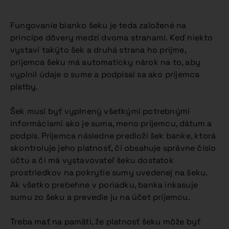
Fungovanie bianko šeku je teda založené na
princípe dôvery medzi dvoma stranami. Keď niekto
vystaví takýto šek a druhá strana ho prijme,
príjemca šeku má automaticky nárok na to, aby
vyplnil údaje o sume a podpísal sa ako príjemca
platby.
Šek musí byť vyplnený všetkými potrebnými
informáciami ako je suma, meno príjemcu, dátum a
podpis. Príjemca následne predloží šek banke, ktorá
skontroluje jeho platnosť, či obsahuje správne číslo
účtu a či má vystavovateľ šeku dostatok
prostriedkov na pokrytie sumy uvedenej na šeku.
Ak všetko prebehne v poriadku, banka inkasuje
sumu zo šeku a prevedie ju na účet príjemcu.
Treba mať na pamäti, že platnosť šeku môže byť