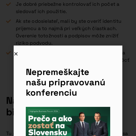
Je dobré priebežne kontrolovať ich počet a
sledovať ich použitie.
Ak ste odosielateľ, mali by ste overiť identitu
príjemcu a to najmä pri veľkých čiastkach.
Overenie totožnosti a podpisov môže znížiť
riziko podvodu.
Pravidelné monitorovanie platobných účtov a
aktívne vedenie účtovníctva vám môže pomôcť
odhaliť neoprávnené transakcie peňazí.
Nepremeškajte
našu pripravovanú
konferenciu
Najčastejšie otázky
bianko šek
Tu sú niektoré z najčastejších otázok týkajúcich sa