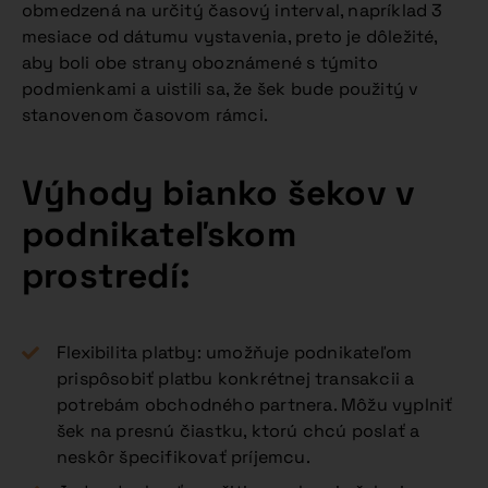
obmedzená na určitý časový interval, napríklad 3
mesiace od dátumu vystavenia, preto je dôležité,
aby boli obe strany oboznámené s týmito
podmienkami a uistili sa, že šek bude použitý v
stanovenom časovom rámci.
Výhody bianko šekov v
podnikateľskom
prostredí:
Flexibilita platby: umožňuje podnikateľom
prispôsobiť platbu konkrétnej transakcii a
potrebám obchodného partnera. Môžu vyplniť
šek na presnú čiastku, ktorú chcú poslať a
neskôr špecifikovať príjemcu.