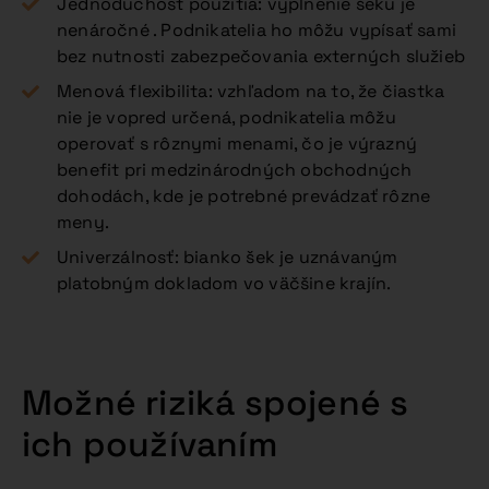
Jednoduchosť použitia: vyplnenie šeku je
nenáročné . Podnikatelia ho môžu vypísať sami
bez nutnosti zabezpečovania externých služieb
Menová flexibilita: vzhľadom na to, že čiastka
nie je vopred určená, podnikatelia môžu
operovať s rôznymi menami, čo je výrazný
benefit pri medzinárodných obchodných
dohodách, kde je potrebné prevádzať rôzne
meny.
Univerzálnosť: bianko šek je uznávaným
platobným dokladom vo väčšine krajín.
Možné riziká spojené s
ich používaním