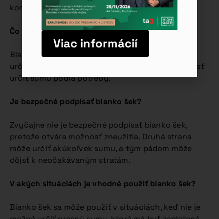
konceptu „bianko šeku“.
Čo je bianko šek?
Viac informácií
Bianko šek je šek, ktorý je podpísaný, ale nemá
určenú čiastku. Dáva sa tak druhej strane možnosť
určiť sumu podľa potreby.
Je bezpečné podpísať bianko šek?
Zvyčajne nie je bezpečné podpísať bianko šek,
pretože otvára možnosť zneužitia. Druhá strana
môže určiť akúkoľvek sumu, a tým pádom môže
dôjsť k neočakávaným stratám.
V akých situáciách je vhodné použiť bianko šek?
Bianko šek sa môže použiť v situáciách, keď nie je
možné určiť presnú sumu, ktorá má byť zaplatená,