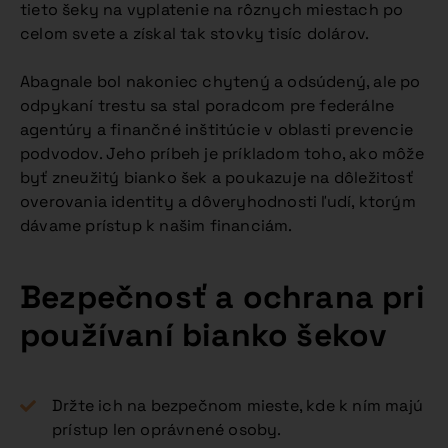
tieto šeky na vyplatenie na rôznych miestach po
celom svete a získal tak stovky tisíc dolárov.
Abagnale bol nakoniec chytený a odsúdený, ale po
odpykaní trestu sa stal poradcom pre federálne
agentúry a finančné inštitúcie v oblasti prevencie
podvodov. Jeho príbeh je príkladom toho, ako môže
byť zneužitý bianko šek a poukazuje na dôležitosť
overovania identity a dôveryhodnosti ľudí, ktorým
dávame prístup k našim financiám.
Bezpečnosť a ochrana pri
používaní bianko šekov
Držte ich na bezpečnom mieste, kde k ním majú
prístup len oprávnené osoby.