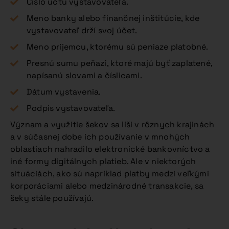
Číslo účtu vystavovateľa.
Meno banky alebo finančnej inštitúcie, kde
vystavovateľ drží svoj účet.
Meno príjemcu, ktorému sú peniaze platobné.
Presnú sumu peňazí, ktoré majú byť zaplatené,
napísanú slovami a číslicami.
Dátum vystavenia.
Podpis vystavovateľa.
Význam a využitie šekov sa líši v rôznych krajinách
a v súčasnej dobe ich používanie v mnohých
oblastiach nahradilo elektronické bankovníctvo a
iné formy digitálnych platieb. Ale v niektorých
situáciách, ako sú napríklad platby medzi veľkými
korporáciami alebo medzinárodné transakcie, sa
šeky stále používajú.