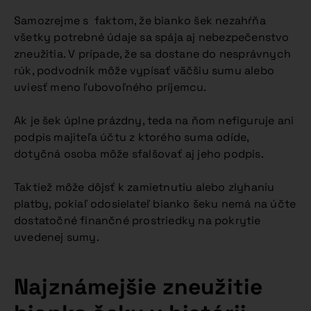
Samozrejme s faktom, že bianko šek nezahŕňa
všetky potrebné údaje sa spája aj nebezpečenstvo
zneužitia. V prípade, že sa dostane do nesprávnych
rúk, podvodník môže vypísať väčšiu sumu alebo
uviesť meno ľubovoľného príjemcu.
Ak je šek úplne prázdny, teda na ňom nefiguruje ani
podpis majiteľa účtu z ktorého suma odíde,
dotyčná osoba môže sfalšovať aj jeho podpis.
Taktiež môže dôjsť k zamietnutiu alebo zlyhaniu
platby, pokiaľ odosielateľ bianko šeku nemá na účte
dostatočné finančné prostriedky na pokrytie
uvedenej sumy.
Najznámejšie zneužitie