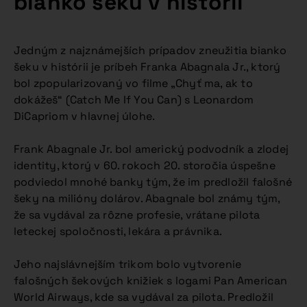
bianko šeku v histórii
Jedným z najznámejších prípadov zneužitia bianko
šeku v histórii je príbeh Franka Abagnala Jr., ktorý
bol zpopularizovaný vo filme „Chyť ma, ak to
dokážeš“ (Catch Me If You Can) s Leonardom
DiCapriom v hlavnej úlohe.
Frank Abagnale Jr. bol americký podvodník a zlodej
identity, ktorý v 60. rokoch 20. storočia úspešne
podviedol mnohé banky tým, že im predložil falošné
šeky na milióny dolárov. Abagnale bol známy tým,
že sa vydával za rôzne profesie, vrátane pilota
leteckej spoločnosti, lekára a právnika.
Jeho najslávnejším trikom bolo vytvorenie
falošných šekových knižiek s logami Pan American
World Airways, kde sa vydával za pilota. Predložil