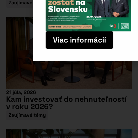
Zaujímavé témy
Viac informácií
21 júla, 2026
Kam investovať do nehnuteľností
v roku 2026?
Zaujímavé témy