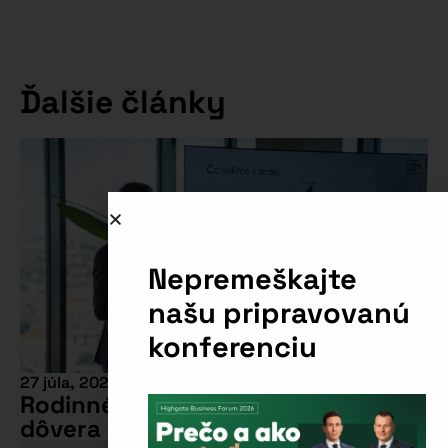
Ďalšie články
Nepremeškajte
našu pripravovanú
konferenciu
27 júla, 2026
Rodinné firmy: Prečo nestačí
dôvera a dobré vzťahy?