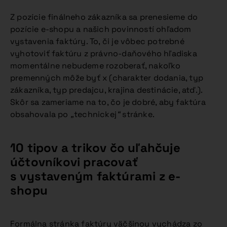
Z pozície finálneho zákazníka sa prenesieme do
pozície e-shopu a našich povinností ohľadom
vystavenia faktúry. To, či je vôbec potrebné
vyhotoviť faktúru z právno-daňového hľadiska
momentálne nebudeme rozoberať, nakoľko
premenných môže byť x (charakter dodania, typ
zákazníka, typ predajcu, krajina destinácie, atď.).
Skôr sa zameriame na to, čo je dobré, aby faktúra
obsahovala po
„
technickej
“
stránke.
10 tipov a trikov čo uľahčuje
účtovníkovi pracovať
s vystaveným faktúrami z e-
shopu
Formálna stránka faktúry väčšinou vychádza zo