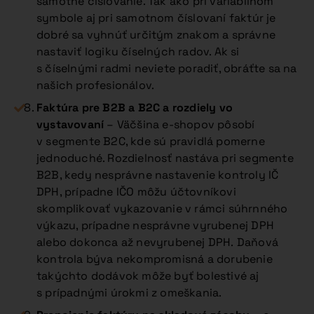
samotné číslovanie. Tak ako pri variabilnom
symbole aj pri samotnom číslovaní faktúr je
dobré sa vyhnúť určitým znakom a správne
nastaviť logiku číselných radov. Ak si
s číselnými radmi neviete poradiť, obráťte sa na
našich profesionálov.
Faktúra pre B2B a B2C a rozdiely vo
vystavovaní
– Väčšina e-shopov pôsobí
v segmente B2C, kde sú pravidlá pomerne
jednoduché. Rozdielnosť nastáva pri segmente
B2B, kedy nesprávne nastavenie kontroly IČ
DPH, prípadne IČO môžu účtovníkovi
skomplikovať vykazovanie v rámci súhrnného
výkazu, prípadne nesprávne vyrubenej DPH
alebo dokonca až nevyrubenej DPH. Daňová
kontrola býva nekompromisná a dorubenie
takýchto dodávok môže byť bolestivé aj
s prípadnými úrokmi z omeškania.