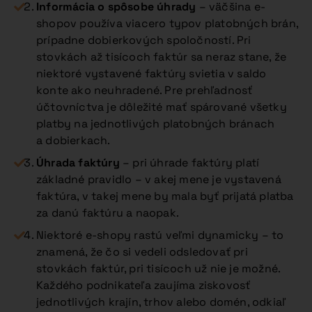
Informácia o spôsobe úhrady
– väčšina e-
shopov používa viacero typov platobných brán,
prípadne dobierkových spoločností. Pri
stovkách až tisícoch faktúr sa neraz stane, že
niektoré vystavené faktúry svietia v saldo
konte ako neuhradené. Pre prehľadnosť
účtovníctva je dôležité mať spárované všetky
platby na jednotlivých platobných bránach
a dobierkach.
Úhrada faktúry
– pri úhrade faktúry platí
základné pravidlo – v akej mene je vystavená
faktúra, v takej mene by mala byť prijatá platba
za danú faktúru a naopak.
Niektoré e-shopy rastú veľmi dynamicky – to
znamená, že čo si vedeli odsledovať pri
stovkách faktúr, pri tisícoch už nie je možné.
Každého podnikateľa zaujíma ziskovosť
jednotlivých krajín, trhov alebo domén, odkiaľ