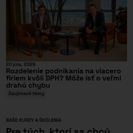
20 júla, 2026
Rozdelenie podnikania na viacero
firiem kvôli DPH? Môže ísť o veľmi
drahú chybu
Zaujímavé témy
NAŠE KURZY A ŠKOLENIA
Pre tých, ktorí sa chcú