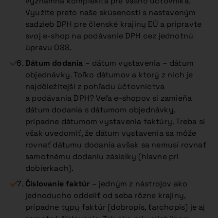
významná komplexita pre Vášho účtovníka.
Využite preto naše skúsenosti s nastaveným
sadzieb DPH pre členské krajiny EÚ a pripravte
svoj e-shop na podávanie DPH cez jednotnú
úpravu OSS.
Dátum dodania
– dátum vystavenia – dátum
objednávky. Toľko dátumov a ktorý z nich je
najdôležitejší z pohľadu účtovníctva
a podávania DPH? Veľa e-shopov si zamieňa
dátum dodania s dátumom objednávky,
prípadne dátumom vystavenia faktúry. Treba si
však uvedomiť, že dátum vystavenia sa môže
rovnať dátumu dodania avšak sa nemusí rovnať
samotnému dodaniu zásielky (hlavne pri
dobierkach).
Číslovanie faktúr
– jedným z nástrojov ako
jednoducho oddeliť od seba rôzne krajiny,
prípadne typy faktúr (dobropis, ťarchopis) je aj