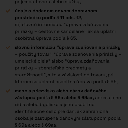
príjemca tovaru alebo služby,
údaje o dodanom novom dopravnom
prostriedku podľa § 11 ods. 12,
m) slovnú informáciu “úprava zdaňovania
prirážky – cestovné kancelárie”, ak sa uplatní
osobitná úprava podľa § 65,
slovnú informáciu “úprava zdaňovania prirážky
– použitý tovar”, “úprava zdaňovania prirážky –
umelecké diela” alebo “úprava zdaňovania
prirážky – zberateľské predmety a
starožitnosti”, a to v závislosti od tovaru, pri
ktorom sa uplatní osobitná úprava podľa § 66,
meno a priezvisko alebo názov daňového
zástupcu podľa § 69a alebo § 69aa,
adresu jeho
sídla alebo bydliska a jeho osobitné
identifikačné číslo pre daň, ak zahraničná
osoba je zastúpená daňovým zástupcom podľa
§ 69a alebo § 69aa.