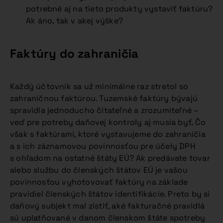
potrebné aj na tieto produkty vystaviť faktúru?
Ak áno, tak v akej výške?
Faktúry do zahraničia
Každý účtovník sa už minimálne raz stretol so
zahraničnou faktúrou. Tuzemské faktúry bývajú
spravidla jednoducho čitateľné a zrozumiteľné –
veď pre potreby daňovej kontroly aj musia byť. Čo
však s faktúrami, ktoré vystavujeme do zahraničia
a s ich záznamovou povinnosťou pre účely DPH
s ohľadom na ostatné štáty EÚ? Ak predávate tovar
alebo službu do členských štátov EÚ je vašou
povinnosťou vyhotovovať faktúry na základe
pravidiel členských štátov identifikácie. Preto by si
daňový subjekt mal zistiť, aké fakturačné pravidlá
sú uplatňované v danom členskom štáte spotreby