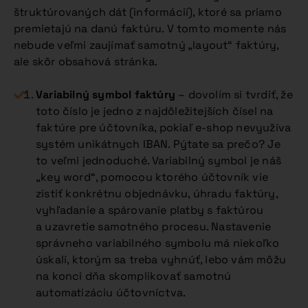
štruktúrovaných dát (informácií), ktoré sa priamo
premietajú na danú faktúru. V tomto momente nás
nebude veľmi zaujímať samotný „layout“ faktúry,
ale skôr obsahová stránka.
Variabilný symbol faktúry
– dovolím si tvrdiť, že
toto číslo je jedno z najdôležitejších čísel na
faktúre pre účtovníka, pokiaľ e-shop nevyužíva
systém unikátnych IBAN. Pýtate sa prečo? Je
to veľmi jednoduché. Variabilný symbol je náš
„key word“, pomocou ktorého účtovník vie
zistiť konkrétnu objednávku, úhradu faktúry,
vyhľadanie a spárovanie platby s faktúrou
a uzavretie samotného procesu. Nastavenie
správneho variabilného symbolu má niekoľko
úskalí, ktorým sa treba vyhnúť, lebo vám môžu
na konci dňa skomplikovať samotnú
automatizáciu účtovníctva.