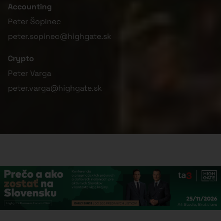
Accounting
Peter Šopinec
peter.sopinec@highgate.sk
Crypto
Peter Varga
peter.varga@highgate.sk