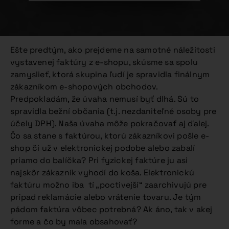
Ešte predtým, ako prejdeme na samotné náležitosti
vystavenej faktúry z e-shopu, skúsme sa spolu
zamyslieť, ktorá skupina ľudí je spravidla finálnym
zákazníkom e-shopových obchodov.
Predpokladám, že úvaha nemusí byť dlhá. Sú to
spravidla bežní občania (t.j. nezdaniteľné osoby pre
účely DPH). Naša úvaha môže pokračovať aj ďalej.
Čo sa stane s faktúrou, ktorú zákazníkovi pošle e-
shop či už v elektronickej podobe alebo zabalí
priamo do balíčka? Pri fyzickej faktúre ju asi
najskôr zákazník vyhodí do koša. Elektronickú
faktúru možno iba tí „poctivejší“ zaarchivujú pre
prípad reklamácie alebo vrátenie tovaru. Je tým
pádom faktúra vôbec potrebná? Ak áno, tak v akej
forme a čo by mala obsahovať?