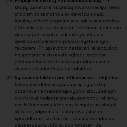
Prepojenie faktúry na skladové zásoby
– e-
shopy zamerané na predaj tovaru mávajú neraz
problém so samotnou evidenciou skladu.
Ideálny spôsob prepojenia skladu a samotného
účtovníctva s vystavenými faktúrami pomocou
skladových zásob s jedinečným SKU vie
zjednodušiť samotnú prácu s vystavenými
faktúrami. Pri správnom nastavení skladového
hospodárstva získavate výhodu exportov
z účtovného softvéru pre vyhodnocovanie
ziskovosti jednotlivých produktov.
Vystavená faktúra pre influencerov
– digitálno-
konzumná doba si vyžaduje aj iný prístup
dosahovania marketingových cieľov. Jedným
z nich je aj podpora predaja pomocou reklamy
cez influencerov, ktorí na rôznych sociálnych
sieťach „odpromujú“ daný tovar/službu
spravidla cez tzv. barter, t.j. dostane zadarmo
dané produkty, ktoré „odpromoval“. Je