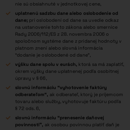
nie sú obsiahnuté v jednotkovej cene,
uplatnenú sadzbu dane alebo oslobodenie od
dane;
pri oslobodení od dane sa uvedie odkaz
na ustanovenie tohto zákona alebo smernice
Rady 2006/112/ES z 28. novembra 2006 o
spoločnom systéme dane z pridanej hodnoty v
platnom znení alebo slovná informácia
“dodanie je oslobodené od dane”,
výšku dane spolu v eurách,
ktorá sa má zaplatiť,
okrem výšky dane uplatnenej podľa osobitnej
úpravy v § 66,
slovnú informáciu “vyhotovenie faktúry
odberateľom“,
ak odberateľ, ktorý je príjemcom
tovaru alebo služby, vyhotovuje faktúru podľa
§ 72 ods. 6,
slovnú informáciu “prenesenie daňovej
povinnosti”,
ak osobou povinnou platiť daň je