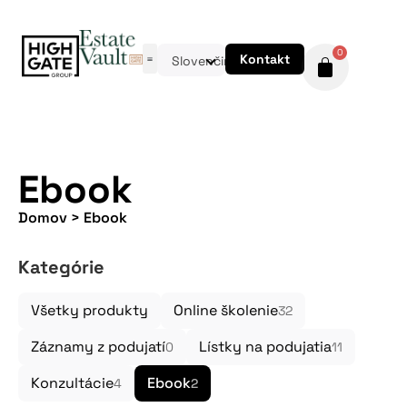
0
Kontakt
Slovenčina
Ebook
Domov
>
Ebook
Kategórie
Všetky produkty
Online školenie
32
Záznamy z podujatí
Lístky na podujatia
0
11
Konzultácie
Ebook
4
2