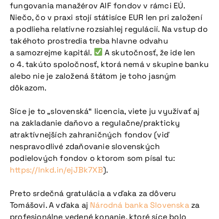
fungovania manažérov AIF fondov v rámci EÚ.
Niečo, čo v praxi stojí státisíce EUR len pri založení
a podlieha relatívne rozsiahlej regulácií. Na vstup do
takéhoto prostredia treba hlavne odvahu
a samozrejme kapitál.
A skutočnosť, že ide len
o 4. takúto spoločnosť, ktorá nemá v skupine banku
Viac informácií
alebo nie je založená štátom je toho jasným
dôkazom.
Síce je to „slovenská“ licencia, viete ju využívať aj
na zakladanie daňovo a regulačne/prakticky
atraktívnejších zahraničných fondov (viď
nespravodlivé zdaňovanie slovenských
podielových fondov o ktorom som písal tu:
https://lnkd.in/ejJBk7XB
).
Preto srdečná gratulácia a vďaka za dôveru
Tomášovi. A vďaka aj
Národná banka Slovenska
za
profesionálne vedené konanie, ktoré síce bolo