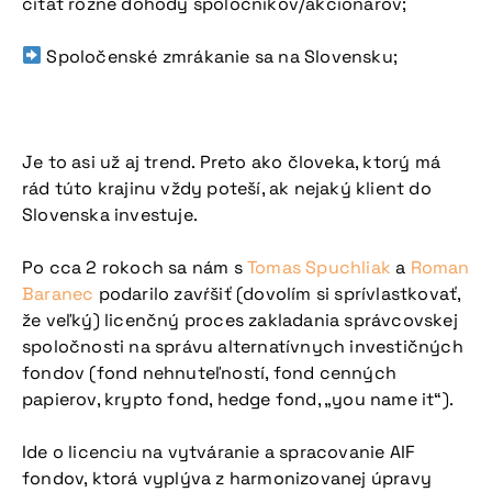
čítať rôzne dohody spoločníkov/akcionárov;
Spoločenské zmrákanie sa na Slovensku;
Je to asi už aj trend. Preto ako človeka, ktorý má
rád túto krajinu vždy poteší, ak nejaký klient do
Slovenska investuje.
Po cca 2 rokoch sa nám s
Tomas Spuchliak
a
Roman
Baranec
podarilo zavŕšiť (dovolím si sprívlastkovať,
Nepremeškajte
že veľký) licenčný proces zakladania správcovskej
spoločnosti na správu alternatívnych investičných
našu pripravovanú
fondov (fond nehnuteľností, fond cenných
konferenciu
papierov, krypto fond, hedge fond, „you name it“).
Ide o licenciu na vytváranie a spracovanie AIF
fondov, ktorá vyplýva z harmonizovanej úpravy