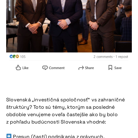
Slovenská „investičná spoločnosť“ vs zahraničné
štruktúry? Toto sú témy, ktorým sa posledné
obdobie venujeme oveľa častejšie ako by bolo
z pohľadu budúcnosti Slovenska vhodné:
Presun (časti) podnikania z právnych,