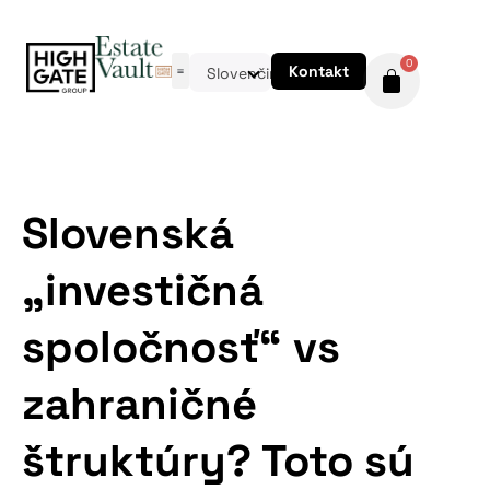
0
Kontakt
Slovenčina
Slovenská
„investičná
spoločnosť“ vs
zahraničné
štruktúry? Toto sú