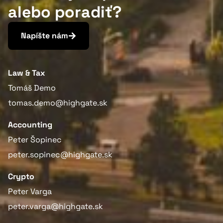
alebo poradiť?
Napíšte nám
Law & Tax
Tomáš Demo
tomas.demo@highgate.sk
Accounting
Peter Šopinec
peter.sopinec@highgate.sk
Crypto
Peter Varga
peter.varga@highgate.sk