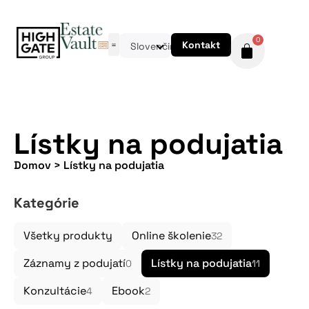
0
Kontakt
Slovenčina
Lístky na podujatia
Domov
>
Lístky na podujatia
Kategórie
Všetky produkty
Online školenie
32
Záznamy z podujatí
Lístky na podujatia
0
11
Konzultácie
Ebook
4
2