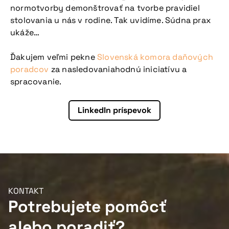
normotvorby demonštrovať na tvorbe pravidiel
stolovania u nás v rodine. Tak uvidíme. Súdna prax
ukáže…
Ďakujem veľmi pekne
Slovenská komora daňových
poradcov
za nasledovaniahodnú iniciatívu a
spracovanie.
LinkedIn príspevok
KONTAKT
Potrebujete pomôcť
alebo poradiť?