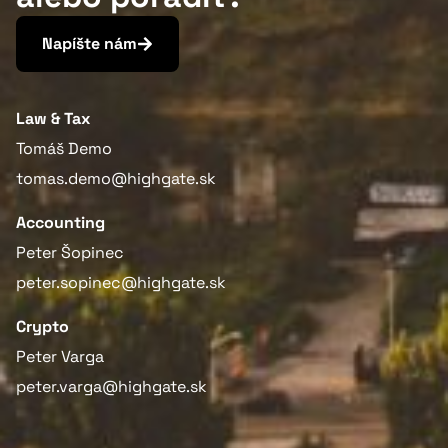
Napíšte nám
Law & Tax
Tomáš Demo
tomas.demo@highgate.sk
Accounting
Peter Šopinec
peter.sopinec@highgate.sk
Crypto
Peter Varga
peter.varga@highgate.sk