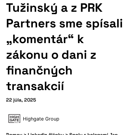
Tužinský a z PRK
Partners sme spísali
„komentár“ k
zákonu o dani z
finančných
transakcií
22 júla, 2025
Highgate Group
Domov
>
Linkedin články
>
Spolu s kolegami Jan