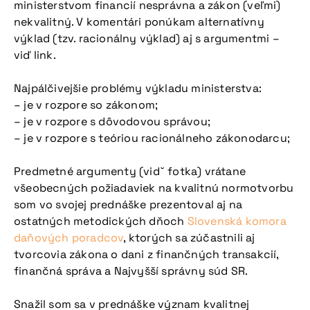
ministerstvom financií nesprávna a zákon (veľmi)
nekvalitný. V komentári ponúkam alternatívny
výklad (tzv. racionálny výklad) aj s argumentmi –
viď link.
Najpálčivejšie problémy výkladu ministerstva:
– je v rozpore so zákonom;
– je v rozpore s dôvodovou správou;
– je v rozpore s teóriou racionálneho zákonodarcu;
Predmetné argumenty (vidˇ fotka) vrátane
všeobecných požiadaviek na kvalitnú normotvorbu
som vo svojej prednáške prezentoval aj na
ostatných metodických dňoch
Slovenská komora
daňových poradcov
, ktorých sa zúčastnili aj
tvorcovia zákona o dani z finančných transakcií,
finančná správa a Najvyšší správny súd SR.
Snažil som sa v prednáške význam kvalitnej