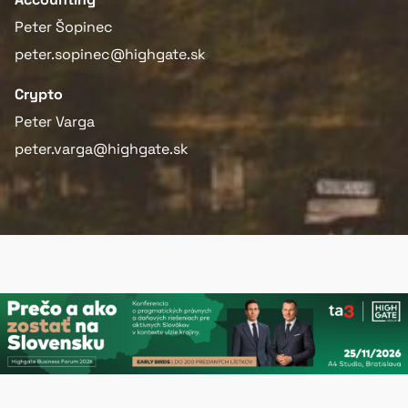
Peter Šopinec
peter.sopinec@highgate.sk
Crypto
Peter Varga
peter.varga@highgate.sk