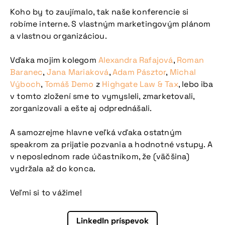
Koho by to zaujímalo, tak naše konferencie si
robíme interne. S vlastným marketingovým plánom
a vlastnou organizáciou.
Vďaka mojim kolegom
Alexandra Rafajová
,
Roman
Baranec
,
Jana Mariaková
,
Adam Pásztor
,
Michal
Výboch
,
Tomáš Demo
z
Highgate Law & Tax
, lebo iba
v tomto zložení sme to vymysleli, zmarketovali,
zorganizovali a ešte aj odprednášali.
A samozrejme hlavne veľká vďaka ostatným
speakrom za prijatie pozvania a hodnotné vstupy. A
v neposlednom rade účastníkom, že (väčšina)
vydržala až do konca.
Veľmi si to vážime!
LinkedIn príspevok