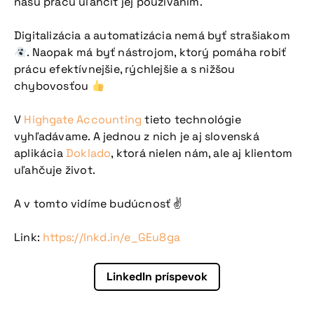
našu prácu uľahčiť jej používaním.
Digitalizácia a automatizácia nemá byť strašiakom
. Naopak má byť nástrojom, ktorý pomáha robiť
prácu efektívnejšie, rýchlejšie a s nižšou
chybovosťou
V
Highgate Accounting
tieto technológie
vyhľadávame. A jednou z nich je aj slovenská
aplikácia
Doklado
, ktorá nielen nám, ale aj klientom
uľahčuje život.
A v tomto vidíme budúcnosť ✌
Link:
https://lnkd.in/e_GEu8ga
Nepremeškajte
LinkedIn príspevok
našu pripravovanú
konferenciu