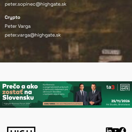
peter.sopinec@highgate.sk
Crypto
Peter Varga
peter.varga@highgate.sk