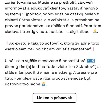
zorientovania sa. Musíme sa preškoliť, zároveň
informovať a edukovať klientov, nastaviť nanovo
systémy výpočtov, odpovedať na otázky nielen z
oblasti účtovníctva, ale veľakrát aj s presahom na
právne poradenstvo a x ďalších činností. Popritom
sledovať trendy v automatizácii a digitalizácii
.
Ak existuje takýto účtovník, ktorý zvládne toto
všetko sám, tak ho chcem vidieť a zamestnať
Viac informácií
U nás sa o vyššie menované činnosti stará
členný tím (aj keď na fotke vidíte len 3 „kráľov“) a
stále mám pocit, že máme medzery. A presne pre
túto komplexnosť a rôznorodosť nemôže byť
účtovníctvo lacné
.
LinkedIn príspevok