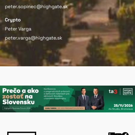
peter.sopinec@highgate.sk
Crypto
Peter Varga
peter.varga@highgate.sk