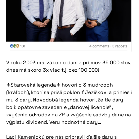
V roku 2003 mal zákon o dani z príjmov 35 000 slov,
dnes má skoro 3x viac t.j. cez 100 000!
⚜Staroveká legenda⚜ hovorí o 3 mudrcoch
(kráľoch), ktorí sa prišli pokloniť Ježiškovi a priniesli
mu 3 dary. Novodobá legenda hovorí, že tie dary
boli: opätovné zavedenie „daňovej licencie“,
zvýšenie odvodov na ZP a zvýšenie sadzby dane na
výplatu dividend. Veru hodnotné dary…
Laci Kamenický pre nás pripravil ďalšie dary s