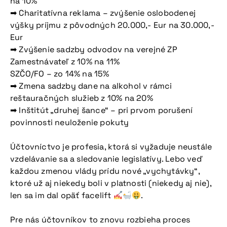
na 10%
➡ Charitatívna reklama – zvýšenie oslobodenej
výšky príjmu z pôvodných 20.000,- Eur na 30.000,-
Eur
➡ Zvýšenie sadzby odvodov na verejné ZP
Zamestnávateľ z 10% na 11%
SZČO/FO – zo 14% na 15%
➡ Zmena sadzby dane na alkohol v rámci
reštauračných služieb z 10% na 20%
➡ Inštitút „druhej šance“ – pri prvom porušení
povinnosti neuloženie pokuty
Účtovníctvo je profesia, ktorá si vyžaduje neustále
vzdelávanie sa a sledovanie legislatívy. Lebo veď
každou zmenou vlády prídu nové „vychytávky“,
ktoré už aj niekedy boli v platnosti (niekedy aj nie),
Nepremeškajte
len sa im dal opäť facelift
.
našu pripravovanú
Pre nás účtovníkov to znovu rozbieha proces
konferenciu