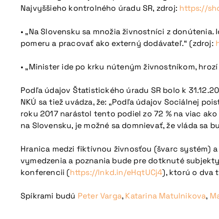
Najvyššieho kontrolného úradu SR, zdroj:
https://sh
• „Na Slovensku sa množia živnostníci z donútenia.
pomeru a pracovať ako externý dodávateľ.“ (zdroj:
• „Minister ide po krku núteným živnostníkom, hrozí 
Podľa údajov Štatistického úradu SR bolo k 31.12.2
NKÚ sa tiež uvádza, že: „Podľa údajov Sociálnej po
roku 2017 narástol tento podiel zo 72 % na viac ako 
na Slovensku, je možné sa domnievať, že vláda sa bu
Hranica medzi fiktívnou živnosťou (švarc systém) a 
vymedzenia a poznania bude pre dotknuté subjekty
konferencii (
https://lnkd.in/eHqtUCj4
), ktorú o dva
Spíkrami budú
Peter Varga
,
Katarina Matulnikova
,
Ma