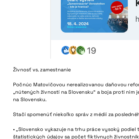
Živnosť vs. zamestnanie
Počnúc Matovičovou nerealizovanou daňovou reform
„nútených živností na Slovensku“ a boja proti nim j
na Slovensku.
Stačí spomenúť niekoľko správ z médií za poslednéh
• „Slovensko vykazuje na trhu práce vysoký podiel tz
štatistických údajov sa počet fiktívnych živnostník