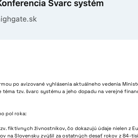
ou po avizované vyhlásenia aktuálneho vedenia Minister
e téma tzv. švarc systému a jeho dopadu na verejné financi
o pol roka:
v. fiktívnych živnostníkov, čo dokazujú údaje nielen z Eu
ov na Slovensku zvýšil za ostatných desať rokov z 84-tisí