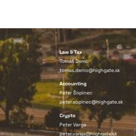
Law & Tax
Tomáš Demo
tomas.demo@highgate.sk
Accounting
Peter Šopinec
peter.sopinec@highgate.sk
Crypto
Peter Varga
peter.varga@highgate.sk