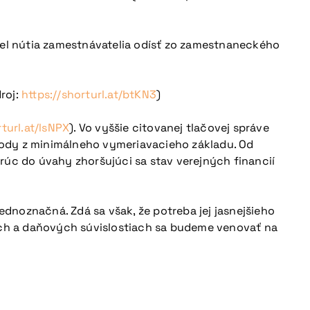
diel nútia zamestnávatelia odísť zo zamestnaneckého
roj:
https://shorturl.at/btKN3
)
rturl.at/lsNPX
). Vo vyššie citovanej tlačovej správe
dvody z minimálneho vymeriavacieho základu. Od
berúc do úvahy zhoršujúci sa stav verejných financií
ednoznačná. Zdá sa však, že potreba jej jasnejšieho
ch a daňových súvislostiach sa budeme venovať na