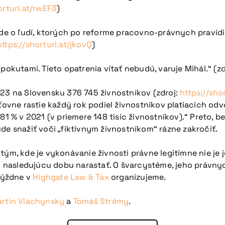
orturl.at/rwEF3
)
 Ide o ľudí, ktorých po reforme pracovno-právnych pravi
https://shorturl.at/jkovQ
)
pokutami. Tieto opatrenia vítať nebudú, varuje Mihál.“ (zd
023 na Slovensku 376 745 živnostníkov (zdroj:
https://sho
isťovne rastie každý rok podiel živnostníkov platiacich o
81 % v 2021 (v priemere 148 tisíc živnostníkov).“ Preto, 
de snažiť voči „fiktívnym živnostníkom“ rázne zakročiť.
tým, kde je vykonávanie živnosti právne legitímne nie je j
 nasledujúcu dobu narastať. O švarcystéme, jeho právny
 týždne v
Highgate Law & Tax
organizujeme.
rtin Vlachynsky
a
Tomáš Strémy
.