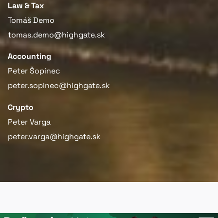
Law & Tax
Tomáš Demo
tomas.demo@highgate.sk
Accounting
Peter Šopinec
peter.sopinec@highgate.sk
Crypto
Peter Varga
peter.varga@highgate.sk