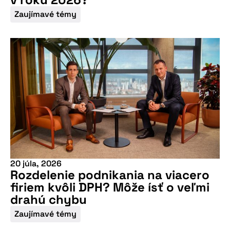
Zaujímavé témy
Nepremeškajte
našu pripravovanú
konferenciu
20 júla, 2026
Rozdelenie podnikania na viacero
firiem kvôli DPH? Môže ísť o veľmi
drahú chybu
Zaujímavé témy