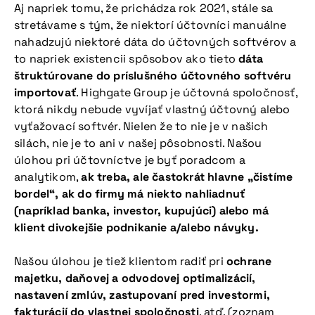
Aj napriek tomu, že prichádza rok 2021, stále sa
stretávame s tým, že niektorí účtovníci manuálne
nahadzujú niektoré dáta do účtovných softvérov a
to napriek existencii spôsobov ako tieto
dáta
štruktúrovane do príslušného účtovného softvéru
importovať
. Highgate Group je účtovná spoločnosť,
ktorá nikdy nebude vyvíjať vlastný účtovný alebo
vyťažovací softvér. Nielen že to nie je v našich
silách, nie je to ani v našej pôsobnosti. Našou
úlohou pri účtovníctve je byť poradcom a
analytikom,
ak treba, ale častokrát hlavne „čistíme
bordel“, ak do firmy má niekto nahliadnuť
(napríklad banka, investor, kupujúci) alebo má
klient divokejšie podnikanie a/alebo návyky.
Našou úlohou je tiež klientom radiť pri
ochrane
majetku, daňovej a odvodovej optimalizácií,
nastavení zmlúv, zastupovaní pred investormi,
fakturácií do vlastnej spoločnosti
, atď. (zoznam