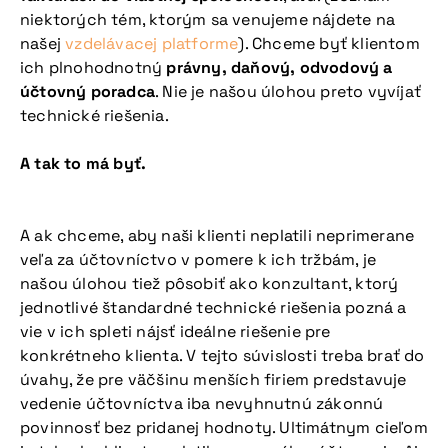
niektorých tém, ktorým sa venujeme nájdete na
našej
vzdelávacej platforme
). Chceme byť klientom
ich plnohodnotný
právny, daňový, odvodový a
účtovný poradca
. Nie je našou úlohou preto vyvíjať
technické riešenia.
A tak to má byť.
A ak chceme, aby naši klienti neplatili neprimerane
veľa za účtovníctvo v pomere k ich tržbám, je
našou úlohou tiež pôsobiť ako konzultant, ktorý
jednotlivé štandardné technické riešenia pozná a
vie v ich spleti nájsť ideálne riešenie pre
konkrétneho klienta. V tejto súvislosti treba brať do
úvahy, že pre väčšinu menších firiem predstavuje
vedenie účtovníctva iba nevyhnutnú zákonnú
povinnosť bez pridanej hodnoty. Ultimátnym cieľom