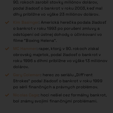
90. rokoch zarobil stovky miliónov dolárov,
podal žiadosť o bankrot v roku 2003, keď mal
dlhy približne vo výške 23 miliónov dolárov.
Kim Basinger
: Americká herečka podala žiadosť
o bankrot v roku 1993 po porušení zmluvy a
odstúpení od ústnej dohody o účinkovaní vo
filme “Boxing Helena”.
MC Hammer
: raper, ktorý v 90. rokoch získal
obrovský majetok, podal žiadosť o bankrot v
roku 1996 s dlhmi približne vo výške 13 miliónov
dolárov.
Gary Coleman
: herec zo seriálu „Diff’rent
Strokes“ podal žiadosť o bankrot v roku 1999
po sérii finančných a právnych problémov.
Nicolas Cage
: hoci nešiel cez formálny bankrot,
bol známy svojimi finančnými problémami.