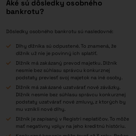
Aké sú dôsledky osobného
bankrotu?
Dôsledky osobného bankrotu sú nasledovné:
Dlhy dlžníka sú odpustené. To znamená, že
dlžník už nie je povinný ich splatiť.
Dlžník má zakázaný prevod majetku. Dlžník
nesmie bez súhlasu správcu konkurznej
podstaty previesť svoj majetok na iné osoby.
Dlžník má zakázané uzatvárať nové záväzky.
Dlžník nesmie bez súhlasu správcu konkurznej
podstaty uzatvárať nové zmluvy, z ktorých by
mu vznikli nové dlhy.
Dlžník je zapísaný v Registri neplatičov. To môže
mať negatívny vplyv na jeho kreditnú históriu.
Konkurzné konanie môže trvať až 3 roky. Počas