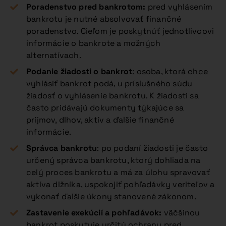
Poradenstvo pred bankrotom:
pred vyhlásením
bankrotu je nutné absolvovať finančné
poradenstvo. Cieľom je poskytnúť jednotlivcovi
informácie o bankrote a možných
alternatívach.
Podanie žiadosti o bankrot
: osoba, ktorá chce
vyhlásiť bankrot podá, u príslušného súdu
žiadosť o vyhlásenie bankrotu. K žiadosti sa
často pridávajú dokumenty týkajúce sa
príjmov, dlhov, aktív a ďalšie finančné
informácie.
Správca bankrotu
: po podaní žiadosti je často
určený správca bankrotu, ktorý dohliada na
celý proces bankrotu a má za úlohu spravovať
aktíva dlžníka, uspokojiť pohľadávky veriteľov a
vykonať ďalšie úkony stanovené zákonom.
Zastavenie exekúcií a pohľadávok:
väčšinou
bankrot poskytuje určitú ochranu pred