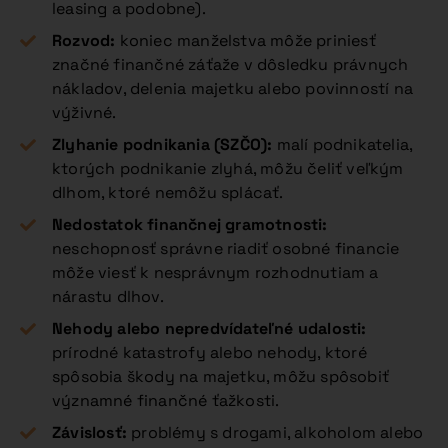
leasing a podobne).
Rozvod:
koniec manželstva môže priniesť
značné finančné záťaže v dôsledku právnych
nákladov, delenia majetku alebo povinností na
výživné.
Zlyhanie podnikania (SZČO):
malí podnikatelia,
ktorých podnikanie zlyhá, môžu čeliť veľkým
dlhom, ktoré nemôžu splácať.
Nedostatok finančnej gramotnosti:
neschopnosť správne riadiť osobné financie
môže viesť k nesprávnym rozhodnutiam a
nárastu dlhov.
Nehody alebo nepredvídateľné udalosti:
prírodné katastrofy alebo nehody, ktoré
spôsobia škody na majetku, môžu spôsobiť
významné finančné ťažkosti.
Závislosť:
problémy s drogami, alkoholom alebo