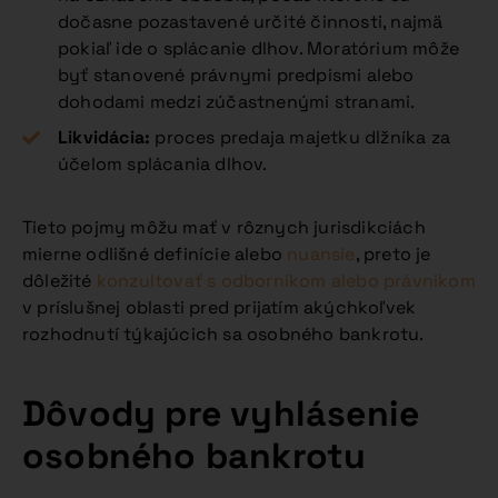
dočasne pozastavené určité činnosti, najmä
pokiaľ ide o splácanie dlhov. Moratórium môže
byť stanovené právnymi predpismi alebo
dohodami medzi zúčastnenými stranami.
Likvidácia:
proces predaja majetku dlžníka za
účelom splácania dlhov.
Tieto pojmy môžu mať v rôznych jurisdikciách
mierne odlišné definície alebo
nuansie
, preto je
dôležité
konzultovať s odborníkom alebo právnikom
v príslušnej oblasti pred prijatím akýchkoľvek
rozhodnutí týkajúcich sa osobného bankrotu.
Dôvody pre vyhlásenie
osobného bankrotu