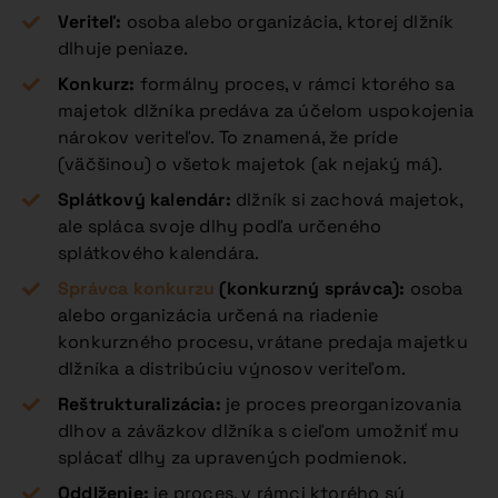
Veriteľ:
osoba alebo organizácia, ktorej dlžník
dlhuje peniaze.
Konkurz:
formálny proces, v rámci ktorého sa
majetok dlžníka predáva za účelom uspokojenia
nárokov veriteľov. To znamená, že príde
(väčšinou) o všetok majetok (ak nejaký má).
Splátkový kalendár:
dlžník si zachová majetok,
ale spláca svoje dlhy podľa určeného
splátkového kalendára.
Správca konkurzu
(konkurzný správca):
osoba
alebo organizácia určená na riadenie
konkurzného procesu, vrátane predaja majetku
dlžníka a distribúciu výnosov veriteľom.
Reštrukturalizácia:
je proces preorganizovania
dlhov a záväzkov dlžníka s cieľom umožniť mu
splácať dlhy za upravených podmienok.
Oddlženie:
je proces, v rámci ktorého sú