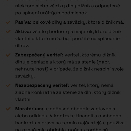
niektoré alebo všetky dlhy dlžníka odpustené
po splnení určitých podmienok.
Pasíva:
celkové dlhy a záväzky, ktoré dlžník má.
Aktíva:
všetky hodnoty a majetok, ktoré dlžník
vlastní a ktoré môžu byť použité na splácanie
dlhov.
Zabezpečený veriteľ:
veriteľ, ktorému dlžník
dlhuje peniaze a ktorý má zaistenie (napr.
nehnuteľnosť) v prípade, že dlžník nesplní svoje
záväzky.
Nezabezpečený veriteľ:
veriteľ, ktorý nemá
žiadne konkrétne zaistenie za dlh, ktorý dlžník
vlastní.
Moratórium:
je dočasné obdobie zastavenia
alebo odkladu. V kontexte financií a osobného
bankrotu a práva sa termín najčastejšie používa
na označenie obdobia, počas ktorého sú