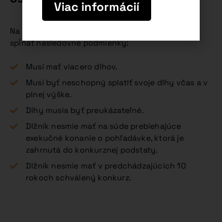
Viac informácií
Na vyhlásenie osobného bankrotu musí dlžník
spĺňať nasledovné podmienky:
Musí mať viacero dlhov.
Musí byť neschopný splatiť svoje dlhy včas a v
plnej výške.
Dlhy musia byť preukázateľné.
Dlžník nesmie mať na súde prebiehajúce
exekučné konanie o pohľadávke, ktorá je
zahrnutá do konkurznej podstaty.
Dlžník nesmie mať v predchádzajúcich 10
rokoch schválený konkurz.