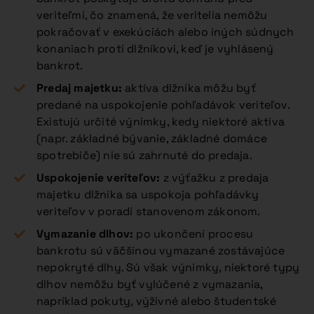
veriteľmi, čo znamená, že veritelia nemôžu
pokračovať v exekúciách alebo iných súdnych
konaniach proti dlžníkovi, keď je vyhlásený
bankrot.
Predaj majetku:
aktíva dlžníka môžu byť
predané na uspokojenie pohľadávok veriteľov.
Existujú určité výnimky, kedy niektoré aktíva
(napr. základné bývanie, základné domáce
spotrebiče) nie sú zahrnuté do predaja.
Uspokojenie veriteľov:
z výťažku z predaja
majetku dlžníka sa uspokoja pohľadávky
veriteľov v poradí stanovenom zákonom.
Vymazanie dlhov:
po ukončení procesu
bankrotu sú väčšinou vymazané zostávajúce
nepokryté dlhy. Sú však výnimky, niektoré typy
dlhov nemôžu byť vylúčené z vymazania,
napríklad pokuty, výživné alebo študentské