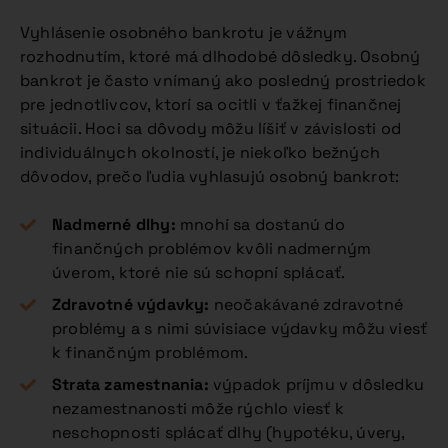
Vyhlásenie osobného bankrotu je vážnym
rozhodnutím, ktoré má dlhodobé dôsledky. Osobný
bankrot je často vnímaný ako posledný prostriedok
pre jednotlivcov, ktorí sa ocitli v ťažkej finančnej
situácii. Hoci sa dôvody môžu líšiť v závislosti od
individuálnych okolností, je niekoľko bežných
dôvodov, prečo ľudia vyhlasujú osobný bankrot:
Nadmerné dlhy:
mnohí sa dostanú do
finančných problémov kvôli nadmerným
úverom, ktoré nie sú schopní splácať.
Zdravotné výdavky:
neočakávané zdravotné
problémy a s nimi súvisiace výdavky môžu viesť
k finančným problémom.
Strata zamestnania:
výpadok príjmu v dôsledku
nezamestnanosti môže rýchlo viesť k
neschopnosti splácať dlhy (hypotéku, úvery,