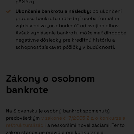
pôžičky.
Ukončenie bankrotu a následky:
po ukončení
procesu bankrotu môže byť osoba formálne
vyhlásená za „oslobodenú“ od svojich dlhov.
Avšak vyhlásenie bankrotu môže mať dlhodobé
negatívne dôsledky pre kreditnú históriu a
schopnosť získavať pôžičky v budúcnosti.
Zákony o osobnom
bankrote
Na Slovensku je osobný bankrot spomenutý
predovšetkým
v zákone č. 7/2005 Z.z. o konkurze a
reštrukturalizácii
a neskoršími novelizáciami. Tento
zákon stanovuje pravidlá pre konkurzné a