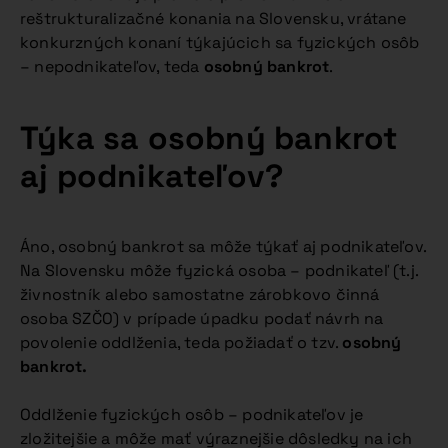
reštrukturalizačné konania na Slovensku, vrátane
konkurzných konaní týkajúcich sa fyzických osôb
– nepodnikateľov, teda
osobný bankrot
.
Týka sa osobný bankrot
aj podnikateľov?
Áno, osobný bankrot sa môže týkať aj podnikateľov.
Na Slovensku môže fyzická osoba – podnikateľ (t.j.
živnostník alebo samostatne zárobkovo činná
osoba SZČO) v prípade úpadku podať návrh na
povolenie oddlženia, teda požiadať o tzv.
osobný
bankrot.
Oddlženie fyzických osôb – podnikateľov je
zložitejšie a môže mať výraznejšie dôsledky na ich