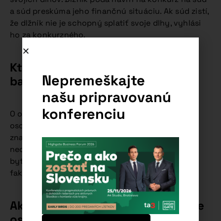
a súd preskúma jeho finančnú situáciu. Ak súd zistí,
že dlžník nie je schopný splatiť svoje dlhy, vyhlási
ho za konkurzného.
Kto môže požiadať o osobný
Nepremeškajte
bankrot?
našu pripravovanú
konferenciu
O osobný bankrot môže požiadať každá fyzická
osoba, ktorá je neschopná splatiť svoje dlhy. To
znamená, že dlžník musí mať viacero dlhov, ktoré
nedokáže splatiť včas a v plnej výške. Dlhy musia
byť preukázateľné, t.j. musia byť doložené
faktúrami, zmluvami alebo inými dokladmi.
Aké sú podmienky pre vyhlásenie
osobného bankrotu?