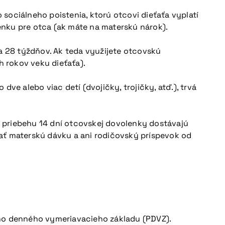
sociálneho poistenia, ktorú otcovi dieťaťa vyplatí
enku pre otca (ak máte na materskú nárok).
tca 28 týždňov. Ak teda využijete otcovskú
h rokov veku dieťaťa).
ve alebo viac detí (dvojičky, trojičky, atď.), trvá
 priebehu 14 dní otcovskej dovolenky dostávajú
ať materskú dávku a ani rodičovský príspevok od
o denného vymeriavacieho základu (PDVZ).