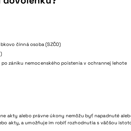
ú dovolenku?
bkovo činná osoba (SZČO)
)
ké po zániku nemocenského poistenia v ochrannej lehote
ávne akty alebo právne úkony nemôžu byť napadnuté aleb
bo akty, a umožňuje im robiť rozhodnutia s väčšou istot