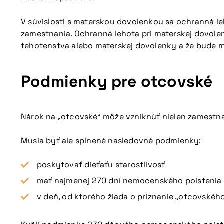
V súvislosti s materskou dovolenkou sa ochranná le
zamestnania. Ochranná lehota pri materskej dovole
tehotenstva alebo materskej dovolenky a že bude m
Podmienky pre otcovské
Nárok na „otcovské“ môže vzniknúť nielen zamestnan
Musia byť ale splnené nasledovné podmienky:
poskytovať dieťaťu starostlivosť
mať najmenej 270 dní nemocenského poistenia 
v deň, od ktorého žiada o priznanie „otcovskéh