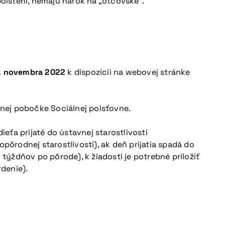
oistení, nemajú nárok na „otcovské“.
. novembra 2022
k dispozícii na webovej stránke
nej pobočke Sociálnej poisťovne.
ťa prijaté do ústavnej starostlivosti
ôrodnej starostlivosti), ak deň prijatia spadá do
ýždňov po pôrode), k žiadosti je potrebné priložiť
rdenie).