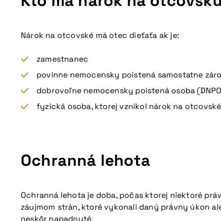
Kto má nárok na otcovsk
Nárok na otcovské má otec dieťaťa ak je:
zamestnanec
povinne nemocensky poistená samostatne záro
dobrovoľne nemocensky poistená osoba (DNPO
fyzická osoba, ktorej vznikol nárok na otcovs
Ochranná lehota
Ochranná lehota je doba, počas ktorej niektoré pr
záujmom strán, ktoré vykonali daný právny úkon ale
neskôr napadnuté.