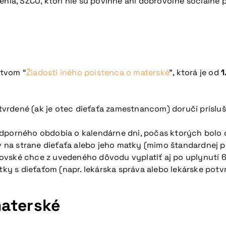
a, SZČO, ktorí nie sú povinne ani dobrovoľne sociálne p
ctvom “
Žiadosti iného poistenca o materské
”, ktorá je od
1
vrdené (ak je otec dieťaťa zamestnancom) doručí prísluš
dporného obdobia o kalendárne dni, počas ktorých bolo die
a strane dieťaťa alebo jeho matky (mimo štandardnej pop
vské chce z uvedeného dôvodu vyplatiť aj po uplynutí 6 t
tky s dieťaťom (napr. lekárska správa alebo lekárske potv
materské