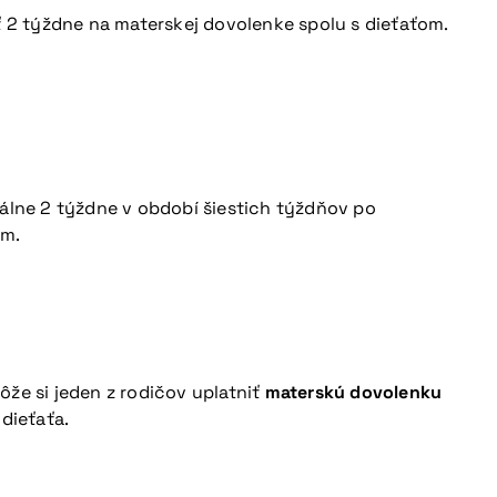
 2 týždne na materskej dovolenke spolu s dieťaťom.
málne 2 týždne v období šiestich týždňov po
om.
že si jeden z rodičov uplatniť
materskú dovolenku
dieťaťa.