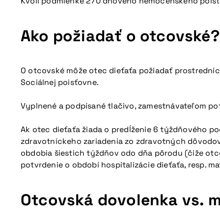
Kvôli podmienke 270 dňového nemocenského poisteni
Ako požiadať o otcovské?
O otcovské môže otec dieťaťa požiadať prostrední
Sociálnej poisťovne.
Vyplnené a podpísané tlačivo, zamestnávateľom pot
Ak otec dieťaťa žiada o predĺženie 6 týždňového po
zdravotníckeho zariadenia zo zdravotných dôvodov n
obdobia šiestich týždňov odo dňa pôrodu (čiže otco
potvrdenie o období hospitalizácie dieťaťa, resp. ma
Otcovská dovolenka vs. 