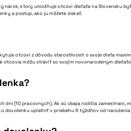
 nárok, ktorý umožňuje otcovi dieťaťa na Slovensku byť
enky a postup, ako ju môžete získať.
kytuje otcovi z dôvodu starostlivosti o svoje dieťa maxi
oré otcovia môžu stráviť so svojím novonarodeným dieťať
lenka?
h dní (10 pracovných). Ak sú obaja rodičia zamestnaní, mô
ú dovolenku uplatniť v priebehu 6 týždňov od narodenia 