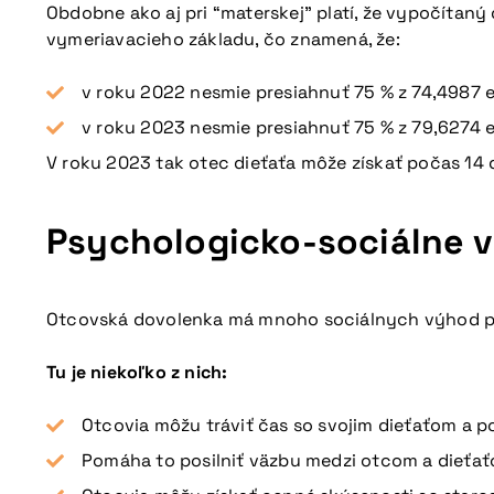
Obdobne ako aj pri “materskej” platí, že vypočít
vymeriavacieho základu, čo znamená, že:
v roku 2022 nesmie presiahnuť 75 % z 74,4987 eur
v roku 2023 nesmie presiahnuť 75 % z 79,6274 eur
V roku 2023 tak otec dieťaťa môže získať počas 14
Psychologicko-sociálne 
Otcovská dovolenka má mnoho sociálnych výhod pr
Tu je niekoľko z nich:
Otcovia môžu tráviť čas so svojim dieťaťom a p
Pomáha to posilniť väzbu medzi otcom a dieťať