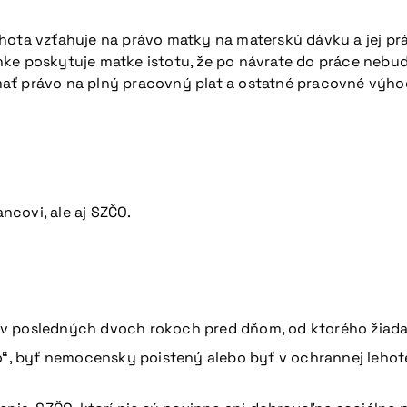
hota vzťahuje na právo matky na materskú dávku a jej pr
nke poskytuje matke istotu, že po návrate do práce neb
ať právo na plný pracovný plat a ostatné pracovné výho
covi, ale aj SZČO.
v posledných dvoch rokoch pred dňom, od ktorého žiada
o“, byť nemocensky poistený alebo byť v ochrannej lehot