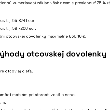
aný denný vymeriavací základ však nesmie presiahnuť 75
, t. j. 55,8741 eur
, t. j. 59,7206 eur.
 dní otcovskej dovolenky maximálne 836,10 €.
výhody otcovskej dovolenky
e otcov aj dieťa.
omôcť matkám pri starostlivosti o neho.
om.