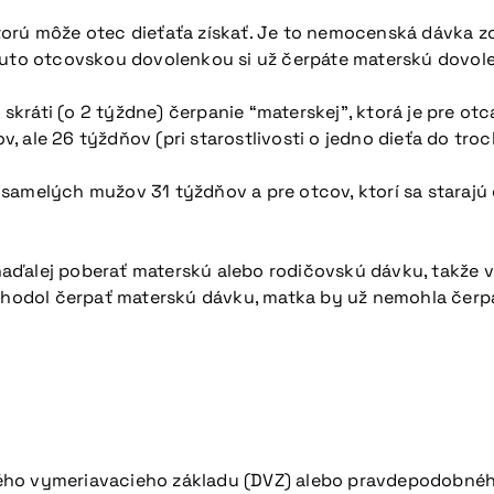
orú môže otec dieťaťa získať. Je to nemocenská dávka zo 
touto otcovskou dovolenkou si už čerpáte materskú dovol
m skráti (o 2 týždne) čerpanie “materskej”, ktorá je pre o
 ale 26 týždňov (pri starostlivosti o jedno dieťa do troc
melých mužov 31 týždňov a pre otcov, ktorí sa starajú o d
aďalej poberať materskú alebo rodičovskú dávku, takže v
rozhodol čerpať materskú dávku, matka by už nemohla čerp
ho vymeriavacieho základu (DVZ) alebo pravdepodobnéh