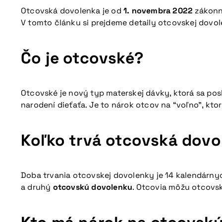
Otcovská dovolenka je od
1. novembra 2022
zákonný
V tomto článku si prejdeme detaily otcovskej dovol
Čo je otcovské?
Otcovské je nový typ materskej dávky, ktorá sa pos
narodení dieťaťa. Je to nárok otcov na “voľno”, kt
Koľko trvá otcovská dovo
Doba trvania otcovskej dovolenky je 14 kalendárnyc
a druhý
otcovskú dovolenku
. Otcovia môžu otcovsk