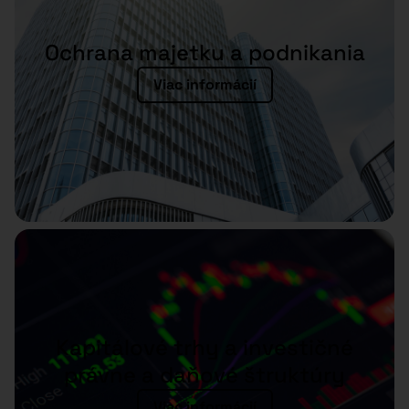
Ochrana majetku a podnikania
Viac informácií
Kapitálové trhy a investičné
právne a daňové štruktúry
Viac informácií