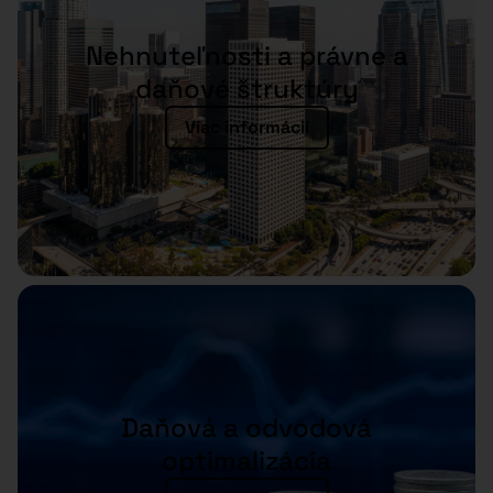
Nehnuteľnosti a právne a
daňové štruktúry
Viac informácií
Daňová a odvodová
optimalizácia