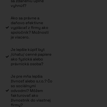
sa zdaneniu úplne
vyhnúť?
Ako sa právne a
daňovo efektívne
vyplácať z firmy ako
spoločník? Možností
je viacero.
Je lepšie kúpiť byt
/chatu/ cenné papiere
ako fyzická alebo
právnická osoba?
Je pre mňa lepšia
živnosť alebo s.r.o.? Čo
so sociálnymi
odvodmi? Môžem
fakturovať ako
živnostník do vlastnej
firmy?