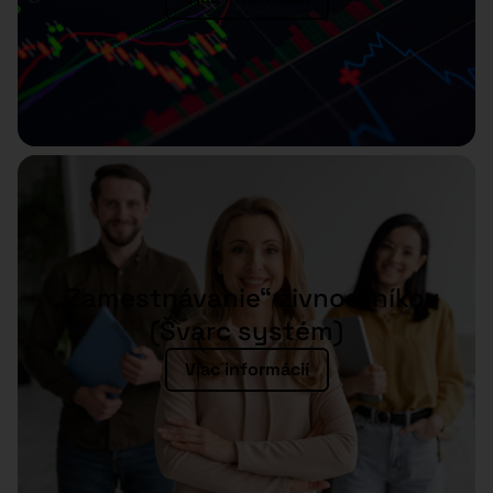
„Zamestnávanie“ živnostníkov
(Švarc systém)
Viac informácií