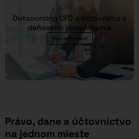
Outsourcing CFO a účtovného a
daňového poradenstva
Viac informácií
Právo, dane a účtovníctvo
na jednom mieste