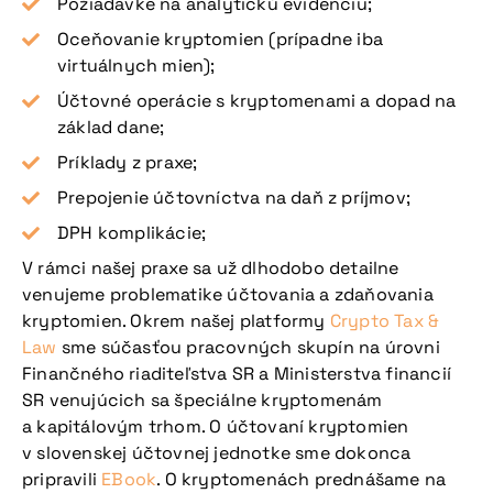
Požiadavke na analytickú evidenciu;
Oceňovanie kryptomien (prípadne iba
virtuálnych mien);
Účtovné operácie s kryptomenami a dopad na
základ dane;
Príklady z praxe;
Prepojenie účtovníctva na daň z príjmov;
DPH komplikácie;
V rámci našej praxe sa už dlhodobo detailne
venujeme problematike účtovania a zdaňovania
kryptomien. Okrem našej platformy
Crypto Tax &
Law
sme súčasťou pracovných skupín na úrovni
Finančného riaditeľstva SR a Ministerstva financií
SR venujúcich sa špeciálne kryptomenám
a kapitálovým trhom. O účtovaní kryptomien
v slovenskej účtovnej jednotke sme dokonca
pripravili
EBook
. O kryptomenách prednášame na