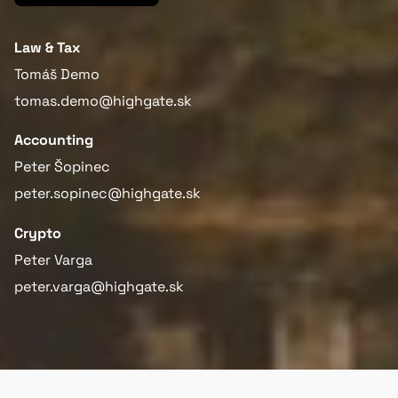
Law & Tax
Tomáš Demo
tomas.demo@highgate.sk
Accounting
Peter Šopinec
peter.sopinec@highgate.sk
Crypto
Peter Varga
peter.varga@highgate.sk