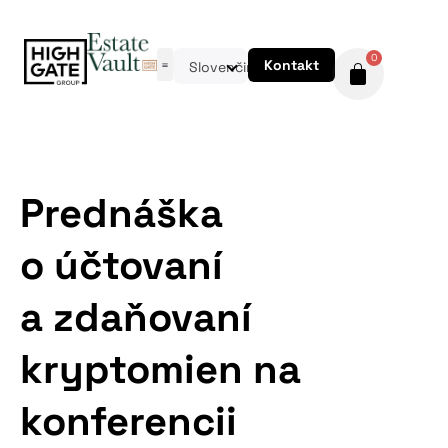
0
Kontakt
Slovenčina
Prednáška
o účtovaní
a zdaňovaní
kryptomien na
konferencii