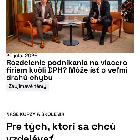
20 júla, 2026
Rozdelenie podnikania na viacero
firiem kvôli DPH? Môže ísť o veľmi
drahú chybu
Zaujímavé témy
NAŠE KURZY A ŠKOLENIA
Nepremeškajte
Pre tých, ktorí sa chcú
našu pripravovanú
vzdelávať