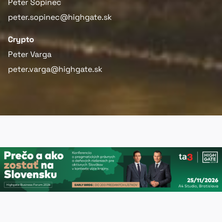
Peter Šopinec
peter.sopinec@highgate.sk
Crypto
Peter Varga
peter.varga@highgate.sk