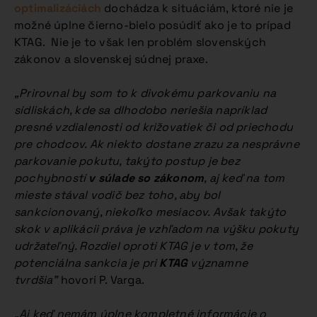
optimalizáciách
dochádza k situáciám, ktoré nie je
možné úplne čierno-bielo posúdiť ako je to prípad
KTAG. Nie je to však len problém slovenských
zákonov a slovenskej súdnej praxe.
„Prirovnal by som to k divokému parkovaniu na
sídliskách, kde sa dlhodobo neriešia napríklad
presné vzdialenosti od križovatiek či od priechodu
pre chodcov. Ak niekto dostane zrazu za nesprávne
parkovanie pokutu, takýto postup je bez
pochybností
v súlade so zákonom
, aj keď na tom
mieste stával vodič bez toho, aby bol
sankcionovaný, niekoľko mesiacov. Avšak takýto
skok v aplikácii práva je vzhľadom na výšku pokuty
udržateľný. Rozdiel oproti KTAG je v tom, že
potenciálna sankcia je pri
KTAG
významne
tvrdšia”
hovorí P. Varga.
„Aj keď nemám úplne kompletné informácie o