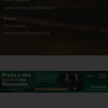
Peter Šopinec
peter.sopinec@highgate.sk
Crypto
Peter Varga
peter.varga@highgate.sk