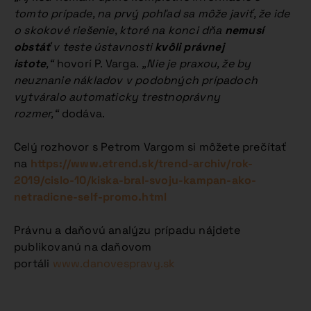
tomto prípade, na prvý pohľad sa môže javiť, že ide
o skokové riešenie, ktoré na konci dňa
nemusí
obstáť
v teste ústavnosti
kvôli právnej
istote
,“
hovorí P. Varga.
„Nie je praxou, že by
neuznanie nákladov v podobných prípadoch
vytváralo automaticky trestnoprávny
rozmer,“
dodáva.
Celý rozhovor s Petrom Vargom si môžete prečítať
na
https://www.etrend.sk/trend-archiv/rok-
2019/cislo-10/kiska-bral-svoju-kampan-ako-
netradicne-self-promo.html
Právnu a daňovú analýzu prípadu nájdete
publikovanú na daňovom
portáli
www.danovespravy.sk