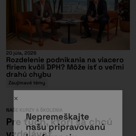
20 júla, 2026
Rozdelenie podnikania na viacero
firiem kvôli DPH? Môže ísť o veľmi
drahú chybu
Zaujímavé témy
NAŠE KURZY A ŠKOLENIA
Nepremeškajte
Pre tých, ktorí sa chcú
našu pripravovanú
vzdelávať