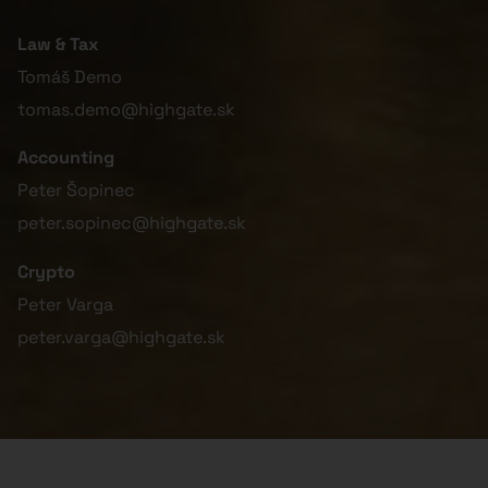
Law & Tax
Tomáš Demo
tomas.demo@highgate.sk
Accounting
Peter Šopinec
peter.sopinec@highgate.sk
Crypto
Peter Varga
peter.varga@highgate.sk