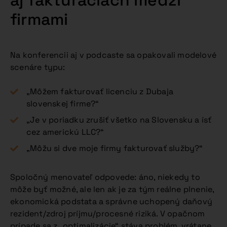
aj fakturáciách medzi
firmami
Na konferencii aj v podcaste sa opakovali modelové
scenáre typu:
„Môžem fakturovať licenciu z Dubaja
slovenskej firme?“
„Je v poriadku zrušiť všetko na Slovensku a ísť
cez americkú LLC?“
„Môžu si dve moje firmy fakturovať služby?“
Spoločný menovateľ odpovede: áno, niekedy to
môže byť možné, ale len ak je za tým reálne plnenie,
ekonomická podstata a správne uchopený daňový
rezident/zdroj príjmu/procesné riziká. V opačnom
prípade sa z „optimalizácie“ stáva problém, vrátane