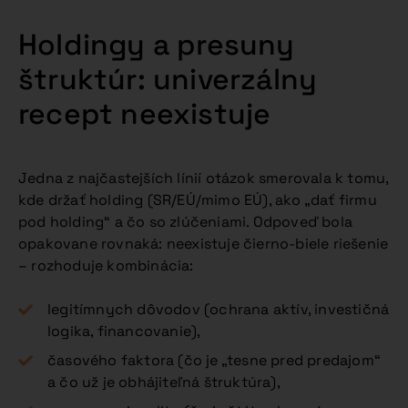
Holdingy a presuny
štruktúr: univerzálny
recept neexistuje
Jedna z najčastejších línií otázok smerovala k tomu,
kde držať holding (SR/EÚ/mimo EÚ), ako „dať firmu
pod holding“ a čo so zlúčeniami. Odpoveď bola
opakovane rovnaká: neexistuje čierno-biele riešenie
– rozhoduje kombinácia:
legitímnych dôvodov (ochrana aktív, investičná
logika, financovanie),
časového faktora (čo je „tesne pred predajom“
a čo už je obhájiteľná štruktúra),