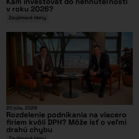
Kam investovať do nehnuteľností
v roku 2026?
Zaujímavé témy
20 júla, 2026
Rozdelenie podnikania na viacero
firiem kvôli DPH? Môže ísť o veľmi
drahú chybu
Zaujímavé témy