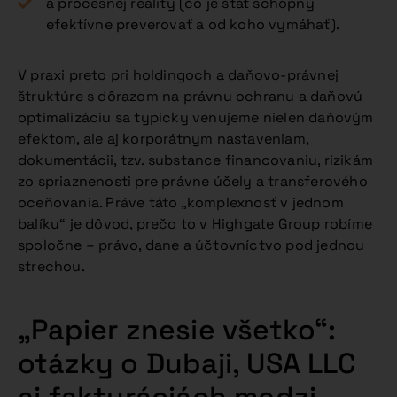
a procesnej reality (čo je štát schopný
efektívne preverovať a od koho vymáhať).
V praxi preto pri holdingoch a daňovo-právnej
štruktúre s dôrazom na právnu ochranu a daňovú
optimalizáciu sa typicky venujeme nielen daňovým
efektom, ale aj korporátnym nastaveniam,
dokumentácii, tzv. substance financovaniu, rizikám
zo spriaznenosti pre právne účely a transferového
oceňovania. Práve táto „komplexnosť v jednom
balíku“ je dôvod, prečo to v Highgate Group robíme
spoločne – právo, dane a účtovníctvo pod jednou
strechou.
„Papier znesie všetko“:
otázky o Dubaji, USA LLC