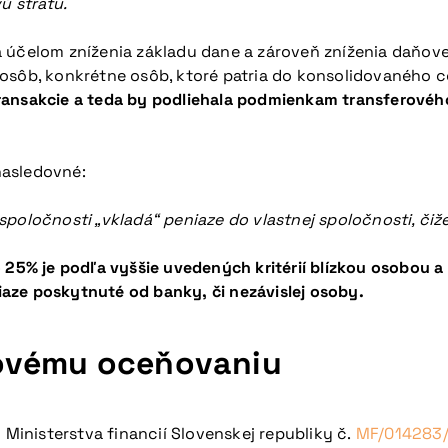
ú stratu.
a účelom zníženia základu dane a zároveň zníženia daňove
 osôb, konkrétne osôb, ktoré patria do konsolidovaného c
ransakcie a teda by podliehala podmienkam transferovéh
nasledovné:
spoločnosti „vkladá“ peniaze do vlastnej spoločnosti, či
o 25% je podľa vyššie uvedených kritérií blízkou osobou 
eniaze poskytnuté od banky, či nezávislej osoby.
ovému oceňovaniu
inisterstva financií Slovenskej republiky č.
MF/014283