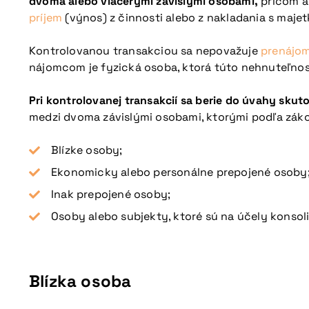
dvoma alebo viacerými závislými osobami,
pričom a
príjem
(výnos) z činnosti alebo z nakladania s maje
Kontrolovanou transakciou sa nepovažuje
prenájom
nájomcom je fyzická osoba, ktorá túto nehnuteľnos
Pri kontrolovanej transakcií sa berie do úvahy sk
medzi dvoma závislými osobami, ktorými podľa záko
Blízke osoby;
Ekonomicky alebo personálne prepojené osoby
Inak prepojené osoby;
Osoby alebo subjekty, ktoré sú na účely konso
Blízka osoba