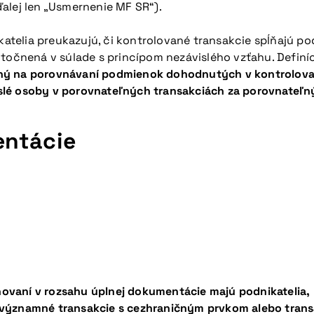
ďalej len „Usmernenie MF SR“).
telia preukazujú, či kontrolované transakcie spĺňajú po
utočnená v súlade s princípom nezávislého vzťahu. Defin
žený na porovnávaní podmienok dohodnutých v kontrolova
lé osoby v porovnateľných transakciách za porovnateľný
entácie
ovaní v rozsahu úplnej dokumentácie majú podnikatelia,
významné transakcie s cezhraničným prvkom alebo transak