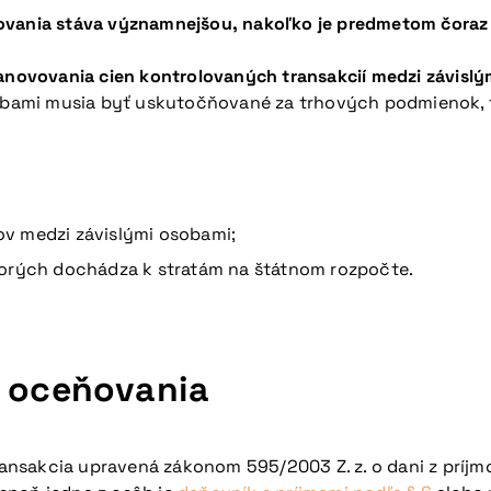
ňovania stáva významnejšou, nakoľko je predmetom čoraz
anovovania cien kontrolovaných
transakcií medzi závisl
sobami musia byť uskutočňované za trhových podmienok, t
v medzi závislými osobami;
torých dochádza k stratám na štátnom rozpočte.
o oceňovania
transakcia upravená zákonom 595/2003 Z. z. o dani z príj