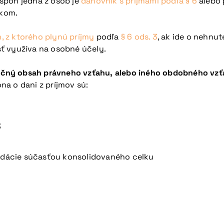
spoň jedna z osôb je
daňovník s príjmami podľa § 6
alebo 
tkom.
, z ktorého plynú príjmy
podľa
§ 6 ods. 3
, ak ide o nehn
ť využíva na osobné účely.
utočný obsah právneho vzťahu, alebo iného obdobného vz
na o dani z príjmov sú:
;
lidácie súčasťou konsolidovaného celku