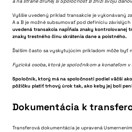
a na strane druhej si Spoločnosť B zníži svoju daňov
Vyššie uvedený príklad transakcie je vykonávaný z
A a B je možné subsumovať pod definíciu závislých
uvedená transakcia napĺňala znaky kontrolovanej t
znaky trestného činu skrátenia dane a poistného.
Ďalším často sa vyskytujúcim príkladom môže byť 
Fyzická osoba, ktorá je spoločníkom a konateľom v 
Spoločník, ktorý má na spoločnosti podiel väčší ak
pôžičku platiť trhový úrok tak, ako keby jej boli p
Dokumentácia k transfer
Transferová dokumentácia je upravená Usmernením M