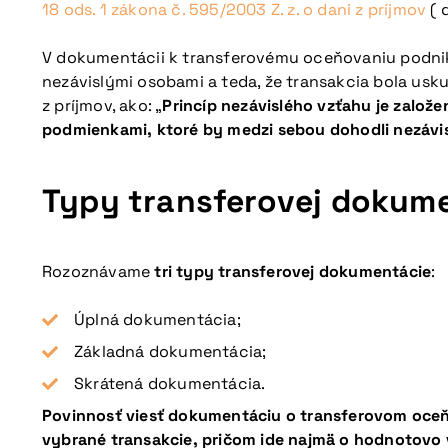
18 ods. 1 zákona č. 595/2003 Z. z. o dani z príjmov
( 
V dokumentácii k transferovému oceňovaniu podnika
nezávislými osobami a teda, že transakcia bola usk
z príjmov, ako: „
Princíp nezávislého vzťahu je zalo
podmienkami, ktoré by medzi sebou dohodli nezávis
Typy transferovej dokum
Rozoznávame
tri typy transferovej dokumentácie
:
Úplná dokumentácia;
Základná dokumentácia;
Skrátená dokumentácia.
Povinnosť viesť dokumentáciu o transferovom oceň
vybrané transakcie, pričom ide najmä o hodnotovo 