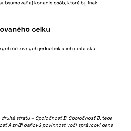
subsumovať aj konanie osôb, ktoré by inak
idovaného celku
rskych účtovných jednotiek a ich materskú
 druhá stratu – Spoločnosť B. Spoločnosť B, teda
osť A zníži daňovú povinnosť voči správcovi dane