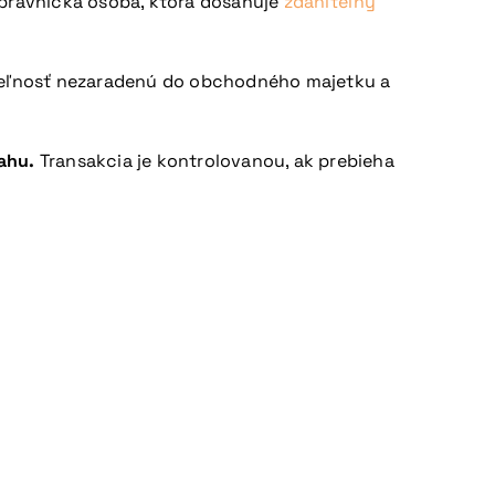
právnická osoba, ktorá dosahuje
zdaniteľný
uteľnosť nezaradenú do obchodného majetku a
ťahu.
Transakcia je kontrolovanou, ak prebieha