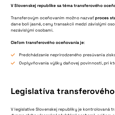
V Slovenskej republike sa téma transferového oce
Transferovým oceňovaním možno nazvať
proces st
dane boli jasné, ceny transakcii medzi závislými o
nezávislými osobami.
Cieľom transferového oceňovania je
:
Predchádzanie neprirodzeného presúvania zisko
Ovplyvňovania výšky daňovej povinnosti, pri k
Legislatíva transferovéh
V legislatíve Slovenskej republiky je kontrolovaná 