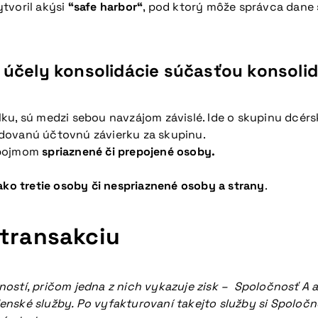
tvoril akýsi
“safe harbor“
, pod ktorý môže správca dane 
a účely konsolidácie súčasťou konsol
lku, sú medzi sebou navzájom závislé. Ide o skupinu dcé
dovanú účtovnú závierku za skupinu.
 pojmom
spriaznené či prepojené osoby.
ako tretie osoby či nespriaznené osoby a strany
.
 transakciu
ostí, pričom jedna z nich vykazuje zisk – Spoločnosť A a
nské služby. Po vyfakturovaní takejto služby si Spoločn