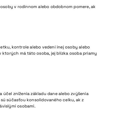
né osoby v rodinnom alebo obdobnom pomere, ak
tku, kontrole alebo vedení inej osoby alebo
v ktorých má táto osoba, jej blízka osoba priamy
 účel zníženia základu dane alebo zvýšenia
é sú súčasťou konsolidovaného celku, ak z
závislými osobami.