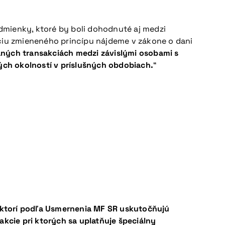
dmienky, ktoré by boli dohodnuté aj medzi
íciu zmieneného princípu nájdeme v zákone o dani
ných transakciách medzi závislými osobami s
ch okolností v príslušných obdobiach.
“
 ktorí podľa Usmernenia MF SR uskutočňujú
cie pri ktorých sa uplatňuje špeciálny