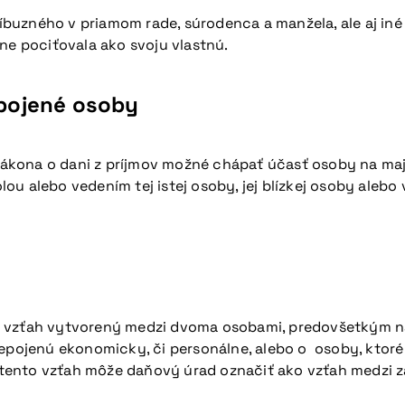
íbuzného v priamom rade, súrodenca a manžela, ale aj i
dne pociťovala ako svoju vlastnú.
pojené osoby
kona o dani z príjmov možné chápať účasť osoby na maje
u alebo vedením tej istej osoby, jej blízkej osoby alebo 
á vzťah vytvorený medzi dvoma osobami, predovšetkým na
repojenú ekonomicky, či personálne, alebo o osoby, ktor
aj tento vzťah môže daňový úrad označiť ako vzťah medzi 