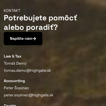
KONTAKT
Potrebujete pomôcť
alebo poradiť?
Napíšte nám
Law & Tax
Tomáš Demo
tomas.demo@highgate.sk
Accounting
Peter Šopinec
peter.sopinec@highgate.sk
Crypto