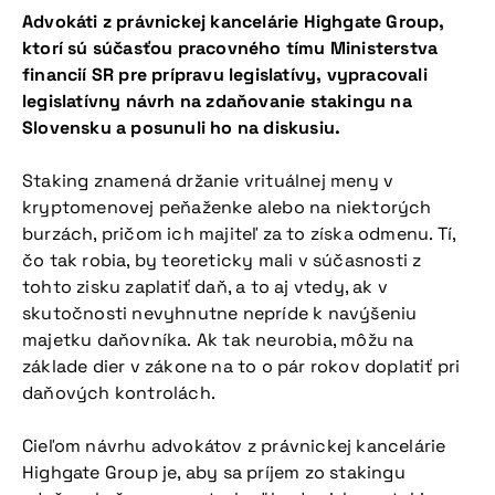
Advokáti z právnickej kancelárie Highgate Group,
ktorí sú súčasťou pracovného tímu Ministerstva
financií SR pre prípravu legislatívy, vypracovali
legislatívny návrh na zdaňovanie stakingu na
Slovensku a posunuli ho na diskusiu.
Staking znamená držanie vrituálnej meny v
kryptomenovej peňaženke alebo na niektorých
burzách, pričom ich majiteľ za to získa odmenu. Tí,
čo tak robia, by teoreticky mali v súčasnosti z
tohto zisku zaplatiť daň, a to aj vtedy, ak v
skutočnosti nevyhnutne nepríde k navýšeniu
majetku daňovníka. Ak tak neurobia, môžu na
základe dier v zákone na to o pár rokov doplatiť pri
daňových kontrolách.
Cieľom návrhu advokátov z právnickej kancelárie
Highgate Group je, aby sa príjem zo stakingu