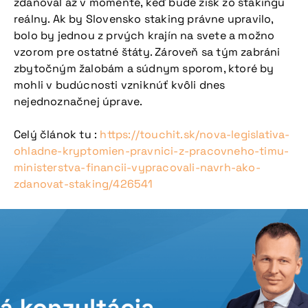
zdaňoval až v momente, keď bude zisk zo stakingu
reálny. Ak by Slovensko staking právne upravilo,
bolo by jednou z prvých krajín na svete a možno
vzorom pre ostatné štáty. Zároveň sa tým zabráni
zbytočným žalobám a súdnym sporom, ktoré by
mohli v budúcnosti vzniknúť kvôli dnes
nejednoznačnej úprave.
Celý článok tu :
https://touchit.sk/nova-legislativa-
ohladne-kryptomien-pravnici-z-pracovneho-timu-
ministerstva-financii-vypracovali-navrh-ako-
zdanovat-staking/426541