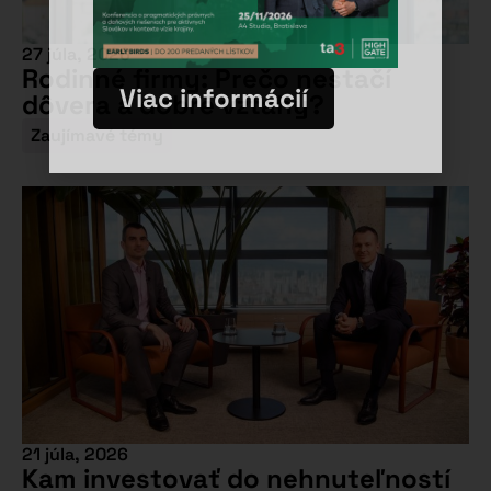
27 júla, 2026
Rodinné firmy: Prečo nestačí
Viac informácií
dôvera a dobré vzťahy?
Zaujímavé témy
21 júla, 2026
Kam investovať do nehnuteľností