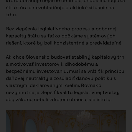
ktorý obsahuje nejasné definície, chýba mu logická
štruktúra a nezohľadňuje praktické situácie na
trhu.
Bez zlepšenia legislatívneho procesu a odbornej
kapacity štátu sa ťažko dočkáme systémových
riešení, ktoré by boli konzistentné a predvídateľné.
Ak chce Slovensko budovať stabilný kapitálový trh
a motivovať investorov k dlhodobému a
bezpečnému investovaniu, musí sa vrátiť k princípu
daňovej neutrality a zosúladiť daňovú politiku s
vlastnými deklarovanými cieľmi. Rovnako
nevyhnutné je zlepšiť kvalitu legislatívnej tvorby,
aby zákony neboli zdrojom chaosu, ale istoty.