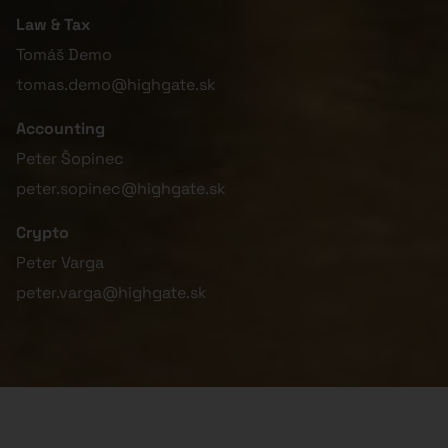
Law & Tax
Tomáš Demo
tomas.demo@highgate.sk
Accounting
Peter Šopinec
peter.sopinec@highgate.sk
Crypto
Peter Varga
peter.varga@highgate.sk