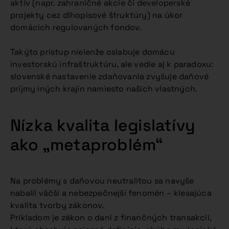
aktív (napr. zahraničné akcie či developerské
projekty cez dlhopisové štruktúry) na úkor
domácich regulovaných fondov.
Takýto prístup nielenže oslabuje domácu
investorskú infraštruktúru, ale vedie aj k paradoxu:
slovenské nastavenie zdaňovania zvyšuje daňové
príjmy iných krajín namiesto našich vlastných.
Nízka kvalita legislatívy
ako „metaproblém“
Na problémy s daňovou neutralitou sa navyše
nabalil väčší a nebezpečnejší fenomén – klesajúca
kvalita tvorby zákonov.
Príkladom je zákon o dani z finančných transakcií,