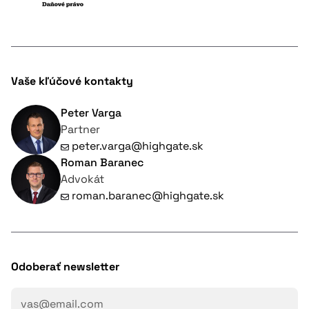
Vaše kľúčové kontakty
Peter Varga
Partner
peter.varga@highgate.sk
Roman Baranec
Advokát
roman.baranec@highgate.sk
Odoberať newsletter