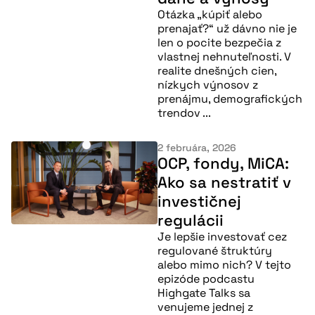
Otázka „kúpiť alebo
prenajať?“ už dávno nie je
len o pocite bezpečia z
vlastnej nehnuteľnosti. V
realite dnešných cien,
nízkych výnosov z
prenájmu, demografických
trendov ...
2 februára, 2026
OCP, fondy, MiCA:
Ako sa nestratiť v
investičnej
regulácii
Je lepšie investovať cez
regulované štruktúry
Nepremeškajte
alebo mimo nich? V tejto
našu pripravovanú
epizóde podcastu
Highgate Talks sa
konferenciu
venujeme jednej z