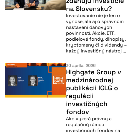
zdaňujú investície
na Slovensku?
Investovanie nie je len o
výnose, ale aj o správnom
nastavení daňových
povinností. Akcie, ETF,
podielové fondy, dlhopisy,
kryptomeny či dividendy –
každý investičný nástroj ...
30 apríla, 2026
Highgate Group v
medzinárodnej
publikácii ICLG o
regulácii
investičných
fondov
Ako vyzerá právny a
regulačný rámec
investičných fondov na