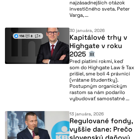
najzásadnejších otázok
investičného sveta. Peter
Varga, ...
30 januára, 2026
Kapitálové trhy v
Highgate v roku
2025
Pred piatimi rokmi, keď
Viac informácií
som do Highgate Law & Tax
prišiel, sme boli 4 právnici
(vrátane študentky).
Postupným organickým
rastom sa nám podarilo
vybudovať samostatné ...
13 januára, 2026
Regulované fondy,
vyššie dane: Prečo
slovenský daňový