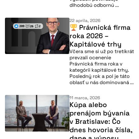
dlhodobú odbornú ...
22 apríla, 2026
Právnická firma
roka 2026 –
Kapitálové trhy
Včera sme si už po tretíkrát
prevzali ocenenie
Právnická firma roka v
kategórii kapitálové trhy.
Posledný rok a pol je táto
oblasť u nás dominovaná ...
11 marca, 2026
Kúpa alebo
prenájom bývania
v Bratislave: Čo
dnes hovoria čísla,
dane a výnosy