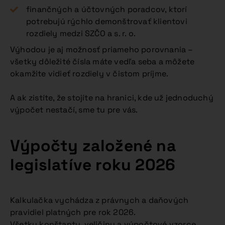
finančných a účtovných poradcov, ktorí
potrebujú rýchlo demonštrovať klientovi
rozdiely medzi SZČO a s. r. o.
Výhodou je aj možnosť priameho porovnania –
všetky dôležité čísla máte vedľa seba a môžete
okamžite vidieť rozdiely v čistom príjme.
A ak zistíte, že stojíte na hranici, kde už jednoduchý
výpočet nestačí, sme tu pre vás.
Výpočty založené na
legislatíve roku 2026
Kalkulačka vychádza z právnych a daňových
pravidiel platných pre rok 2026.
Všetky konštanty, veličiny a výpočtové vzorce