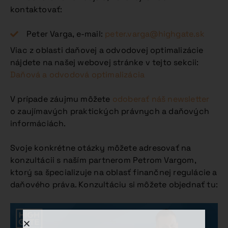
kontaktovať:
Peter Varga, e-mail:
peter.varga@highgate.sk
Viac z oblasti daňovej a odvodovej optimalizácie
nájdete na našej webovej stránke v tejto sekcii:
Daňová a odvodová optimalizácia
V prípade záujmu môžete
odoberať náš newsletter
o zaujímavých praktických právnych a daňových
informáciách.
Svoje konkrétne otázky môžete adresovať na
konzultácii s naším partnerom Petrom Vargom,
ktorý sa špecializuje na oblasť finančnej regulácie a
daňového práva. Konzultáciu si môžete objednať tu: