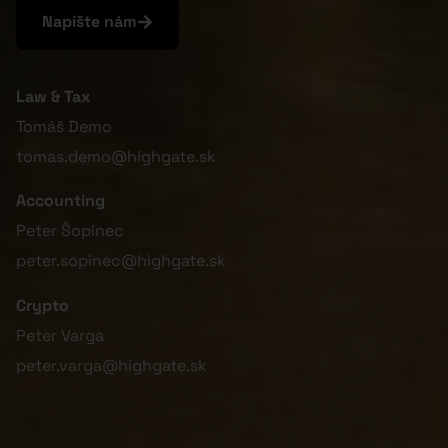
Napíšte nám
Law & Tax
Tomáš Demo
tomas.demo@highgate.sk
Accounting
Peter Šopinec
peter.sopinec@highgate.sk
Crypto
Peter Varga
peter.varga@highgate.sk