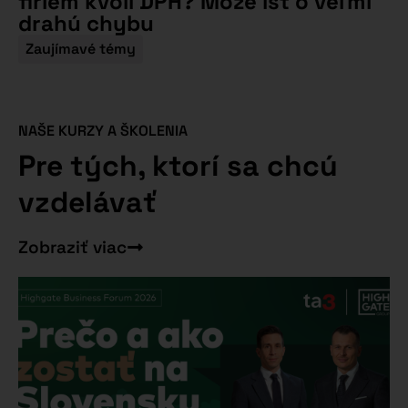
firiem kvôli DPH? Môže ísť o veľmi
drahú chybu
Zaujímavé témy
NAŠE KURZY A ŠKOLENIA
Pre tých, ktorí sa chcú
vzdelávať
Zobraziť viac