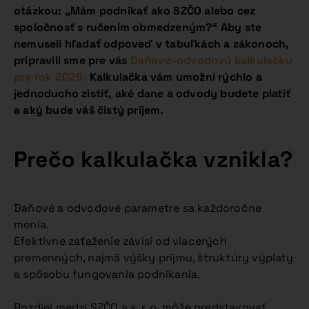
otázkou: „Mám podnikať ako SZČO alebo cez
spoločnosť s ručením obmedzeným?“ Aby ste
nemuseli hľadať odpoveď v tabuľkách a zákonoch,
pripravili sme pre vás
Daňovo-odvodovú kalkulačku
pre rok 2026.
Kalkulačka vám umožní rýchlo a
jednoducho zistiť, aké dane a odvody budete platiť
a aký bude váš čistý príjem.
Prečo kalkulačka vznikla?
Daňové a odvodové parametre sa každoročne
menia.
Efektívne zaťaženie závisí od viacerých
premenných, najmä výšky príjmu, štruktúry výplaty
a spôsobu fungovania podnikania.
Rozdiel medzi SZČO a s. r. o. môže predstavovať