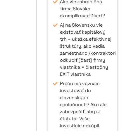
Ako vie zahraničná
firma Slováka
skomplikovať život?
Aj na Slovensku vie
existovať kapitálový
trh – ukážka efektívnej
štruktúry, ako vedia
zamestnanci/kontraktori
odkúpiť (časť) firmy
vlastníka = čiastočný
EXIT vlastníka
Prečo má význam
investovať do
slovenských
spoločností? Ako ale
zabezpečiť, aby si
štatutár Vašej
investície nekúpil