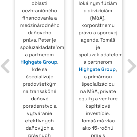
oblasti
lokálnym fúziám
cezhraničného
a akvizíciám
financovania a
(M&A),
medzinárodného
korporátnemu
daňového
právu a sporovej
práva. Peter je
agende. Tomáš
spoluzakladateľom
je
a partnerom
spoluzakladateľom
Highgate Group
,
a partnerom
kde sa
Highgate Group
,
špecializuje
s primárnou
predovšetkým
špecializáciou
na transakčné
na M&A, private
daňové
equity a venture
poradenstvo a
kapitálové
vytváranie
investície.
efektívnych
Tomáš má viac
daňových a
ako 15-ročnú
právnych
prax s