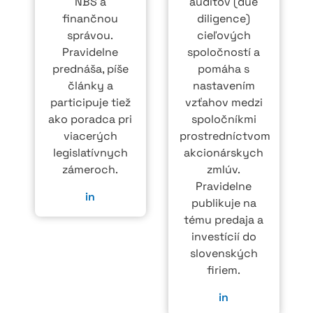
NBS a
auditov (due
finančnou
diligence)
správou.
cieľových
Pravidelne
spoločností a
prednáša, píše
pomáha s
články a
nastavením
participuje tiež
vzťahov medzi
ako poradca pri
spoločníkmi
viacerých
prostredníctvom
legislatívnych
akcionárskych
zámeroch.
zmlúv.
Pravidelne
in
publikuje na
tému predaja a
investícií do
slovenských
firiem.
in