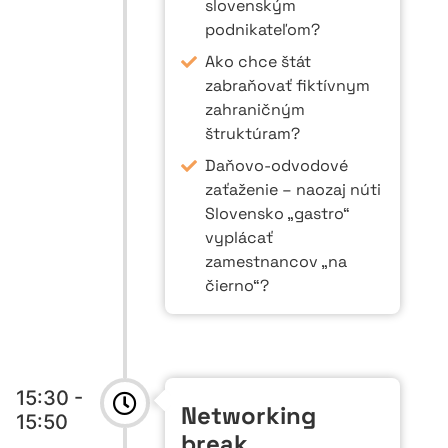
slovenským
podnikateľom?
Ako chce štát
zabraňovať fiktívnym
zahraničným
štruktúram?
Daňovo-odvodové
zaťaženie – naozaj núti
Slovensko „gastro“
vyplácať
zamestnancov „na
čierno“?
15:30 -
Networking
15:50
break