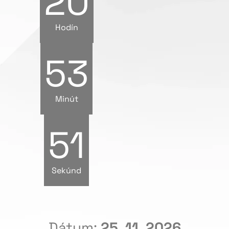
20
Hodín
53
Minút
50
Sekúnd
Dátum:
25. 11. 2026