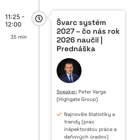
11:25 -
Švarc systém
12:00
2027 – čo nás rok
35 min
2026 naučil |
Prednáška
Speaker:
Peter Varga
(Highgate Group)
Najnovšie štatistiky a
trendy (prax
inšpektorátov práce a
daňových úradov)