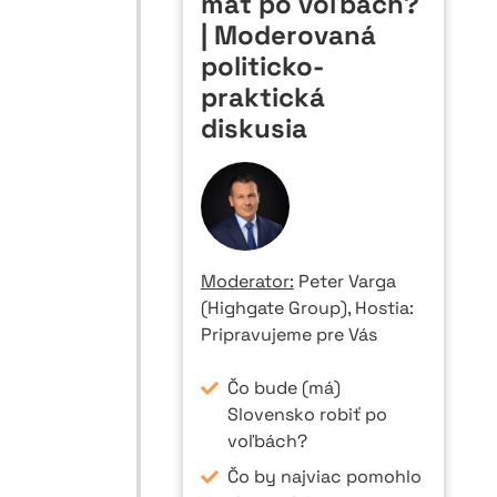
mať po voľbách?
| Moderovaná
politicko-
praktická
diskusia
Moderator:
Peter Varga
(Highgate Group), Hostia:
Pripravujeme pre Vás
Čo bude (má)
Slovensko robiť po
voľbách?
Čo by najviac pomohlo