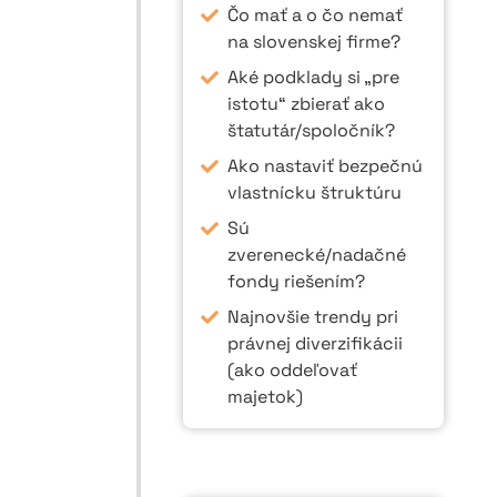
Čo mať a o čo nemať
na slovenskej firme?
Aké podklady si „pre
istotu“ zbierať ako
štatutár/spoločník?
Ako nastaviť bezpečnú
vlastnícku štruktúru
Sú
zverenecké/nadačné
fondy riešením?
Najnovšie trendy pri
právnej diverzifikácii
(ako oddeľovať
majetok)