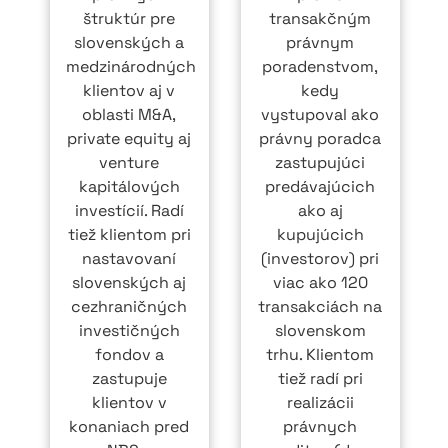
štruktúr pre
transakčným
slovenských a
právnym
medzinárodných
poradenstvom,
klientov aj v
kedy
oblasti M&A,
vystupoval ako
private equity aj
právny poradca
venture
zastupujúci
kapitálových
predávajúcich
investícií. Radí
ako aj
tiež klientom pri
kupujúcich
nastavovaní
(investorov) pri
slovenských aj
viac ako 120
cezhraničných
transakciách na
investičných
slovenskom
fondov a
trhu. Klientom
zastupuje
tiež radí pri
klientov v
realizácii
konaniach pred
právnych