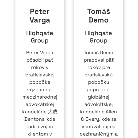
Peter
Tomáš
Varga
Demo
Highgate
Highgate
Group
Group
Peter Varga
Tomáš Demo
pôsobil päť
pracoval päť
rokov v
rokov pre
bratislavskej
bratislavskú
pobočke
pobočku
významnej
poprednej
medzinárodnej
globálnej
advokátskej
advokátskej
kancelárie 大成
kancelárie Allen
Dentons, kde
& Overy, kde sa
radil svojim
venoval najmä
klientom v
cezhraničným a