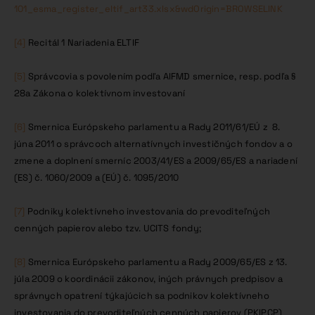
101_esma_register_eltif_art33.xlsx&wdOrigin=BROWSELINK
[4]
Recitál 1 Nariadenia ELTIF
[5]
Správcovia s povolením podľa AIFMD smernice, resp. podľa §
28a Zákona o kolektívnom investovaní
[6]
Smernica Európskeho parlamentu a Rady 2011/61/EÚ z 8.
júna 2011 o správcoch alternatívnych investičných fondov a o
zmene a doplnení smerníc 2003/41/ES a 2009/65/ES a nariadení
(ES) č. 1060/2009 a (EÚ) č. 1095/2010
[7]
Podniky kolektívneho investovania do prevoditeľných
cenných papierov alebo tzv. UCITS fondy;
[8]
Smernica Európskeho parlamentu a Rady 2009/65/ES z 13.
júla 2009 o koordinácii zákonov, iných právnych predpisov a
správnych opatrení týkajúcich sa podnikov kolektívneho
investovania do prevoditeľných cenných papierov (PKIPCP)