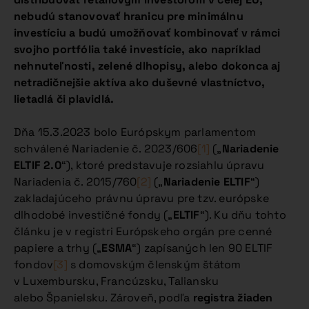
nebudú stanovovať hranicu pre minimálnu
investíciu a budú umožňovať kombinovať v rámci
svojho portfólia také investície, ako napríklad
nehnuteľnosti, zelené dlhopisy, alebo dokonca aj
netradičnejšie aktíva ako duševné vlastníctvo,
lietadlá či plavidlá.
Dňa 15.3.2023 bolo Európskym parlamentom
schválené Nariadenie č. 2023/606
[1]
(„
Nariadenie
ELTIF 2.0
“), ktoré predstavuje rozsiahlu úpravu
Nariadenia č. 2015/760
[2]
(„
Nariadenie ELTIF
“)
zakladajúceho právnu úpravu pre tzv. európske
dlhodobé investičné fondy („
ELTIF
“). Ku dňu tohto
článku je v registri Európskeho orgán pre cenné
papiere a trhy („
ESMA
“) zapísaných len 90 ELTIF
fondov
[3]
s domovským členským štátom
v Luxembursku, Francúzsku, Taliansku
alebo Španielsku. Zároveň, podľa
registra žiaden