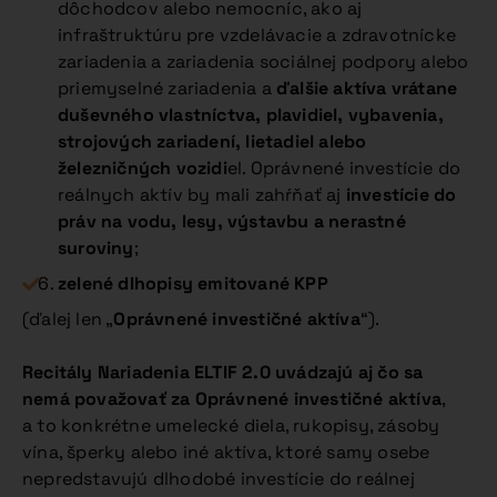
dôchodcov alebo nemocníc, ako aj
infraštruktúru pre vzdelávacie a zdravotnícke
zariadenia a zariadenia sociálnej podpory alebo
priemyselné zariadenia a
ďalšie aktíva vrátane
duševného vlastníctva, plavidiel, vybavenia,
strojových zariadení, lietadiel alebo
železničných vozidi
el. Oprávnené investície do
reálnych aktív by mali zahŕňať aj
investície do
práv na vodu, lesy, výstavbu a nerastné
suroviny
;
zelené dlhopisy emitované KPP
(ďalej len „
Oprávnené investičné aktíva
“).
Recitály Nariadenia ELTIF 2.0 uvádzajú aj čo sa
nemá považovať za Oprávnené investičné aktíva
,
a to konkrétne umelecké diela, rukopisy, zásoby
vína, šperky alebo iné aktíva, ktoré samy osebe
nepredstavujú dlhodobé investície do reálnej