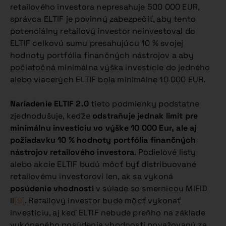
retailového investora nepresahuje 500 000 EUR,
správca ELTIF je povinný zabezpečiť, aby tento
potenciálny retailový investor neinvestoval do
ELTIF celkovú sumu presahujúcu 10 % svojej
hodnoty portfólia finančných nástrojov a aby
počiatočná minimálna výška investície do jedného
alebo viacerých ELTIF bola minimálne 10 000 EUR.
Nariadenie ELTIF 2.0
tieto podmienky podstatne
zjednodušuje, keďže
odstraňuje jednak limit pre
minimálnu investíciu vo výške 10 000 Eur, ale aj
požiadavku 10 % hodnoty portfólia finančných
nástrojov retailového investora
. Podielové listy
alebo akcie ELTIF budú môcť byť distribuované
retailovému investorovi len, ak sa vykoná
posúdenie vhodnosti
v súlade so smernicou MiFID
II
[9]
. Retailový investor bude môcť vykonať
investíciu, aj keď ELTIF nebude preňho na základe
vykonaného posúdenia vhodnosti považovaný za