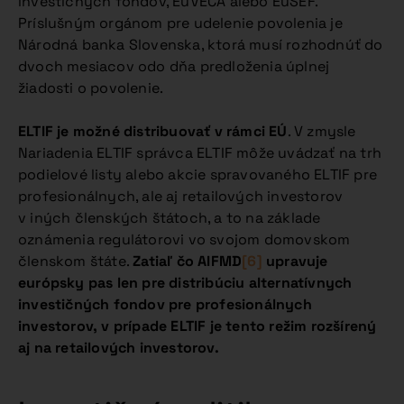
investičných fondov, EuVECA alebo EuSEF.
Príslušným orgánom pre udelenie povolenia je
Národná banka Slovenska, ktorá musí rozhodnúť do
dvoch mesiacov odo dňa predloženia úplnej
žiadosti o povolenie.
ELTIF je možné distribuovať v rámci EÚ
. V zmysle
Nariadenia ELTIF správca ELTIF môže uvádzať na trh
podielové listy alebo akcie spravovaného ELTIF pre
profesionálnych, ale aj retailových investorov
v iných členských štátoch, a to na základe
oznámenia regulátorovi vo svojom domovskom
členskom štáte.
Zatiaľ čo AIFMD
[6]
upravuje
európsky pas len pre distribúciu alternatívnych
investičných fondov pre profesionálnych
investorov, v prípade ELTIF je tento režim rozšírený
aj na retailových investorov.