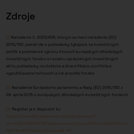
Zdroje
[1]
Nariadenie č. 2023/606, ktorým sa mení nariadenie (EÚ)
2015/760, pokiaľ ide o požiadavky týkajúce sa investičných
politík a podmienok výkonu činnosti európskych dlhodobých
investičných fondov a rozsahu oprávnených investičných
aktív, požiadavky na zloženie a diverzifikáciu portfólia a
vypožičiavanie hotovosti a iné pravidlá fondov
[2]
Nariadenie Európskeho parlamentu a Rady (EÚ) 2015/760 z
29. apríla 2015 o európskych dlhodobých investičných fondoch
[3]
Register je k dispozícii tu:
https://view.officeapps.live.com/op/view.aspx?
src=https%3A%2F%2Fwww.esma.europa.eu%2Fsites%2Fdefault
%2Ffiles%2Flibrary%2Fesma34-46-