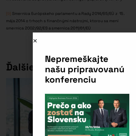
[9]
Smernica Európskeho parlamentu a Rady 2014/65/EÚ z 15.
mája 2014 o trhoch s finančnými nástrojmi, ktorou sa mení
smernica 2002/92/ES a smernica 2011/61/EÚ
Nepremeškajte
Ďalšie články
našu pripravovanú
konferenciu