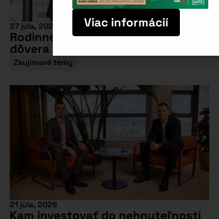
Viac informácií
27 júla, 2026
Rodinné firmy: Prečo nestačí
dôvera a dobré vzťahy?
Zaujímavé témy
21 júla, 2026
Kam investovať do nehnuteľností