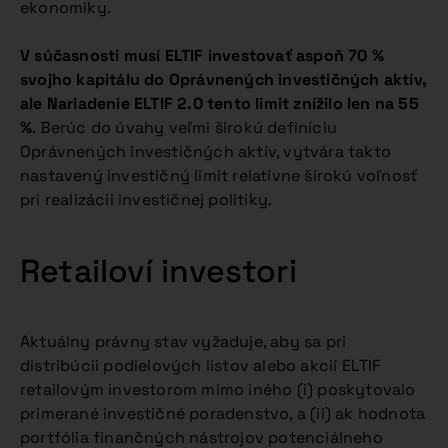
ekonomiky.
V súčasnosti musí ELTIF investovať aspoň 70 %
svojho kapitálu do Oprávnených investičných aktív,
ale Nariadenie ELTIF 2.0 tento limit znížilo len na
55
%
. Berúc do úvahy veľmi širokú definíciu
Oprávnených investičných aktív, vytvára takto
nastavený investičný limit relatívne širokú voľnosť
pri realizácii investičnej politiky.
Retailoví investori
Aktuálny právny stav vyžaduje, aby sa pri
distribúcii podielových listov alebo akcií ELTIF
retailovým investorom mimo iného (i) poskytovalo
primerané investičné poradenstvo, a (ii) ak hodnota
portfólia finančných nástrojov potenciálneho