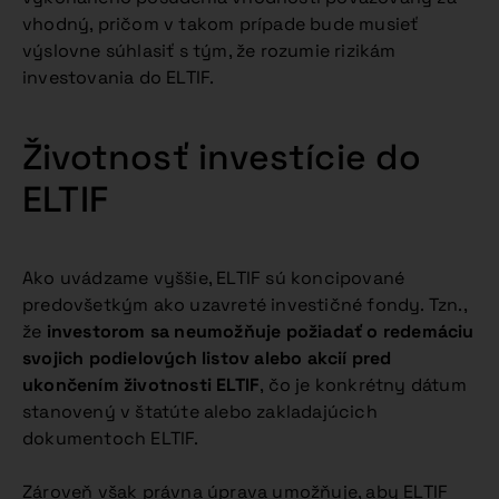
vhodný, pričom v takom prípade bude musieť
výslovne súhlasiť s tým, že rozumie rizikám
investovania do ELTIF.
Životnosť investície do
ELTIF
Ako uvádzame vyššie, ELTIF sú koncipované
predovšetkým ako uzavreté investičné fondy. Tzn.,
že
investorom sa neumožňuje požiadať o redemáciu
svojich podielových listov alebo akcií pred
ukončením životnosti ELTIF
, čo je konkrétny dátum
stanovený v štatúte alebo zakladajúcich
dokumentoch ELTIF.
Zároveň však právna úprava umožňuje, aby ELTIF