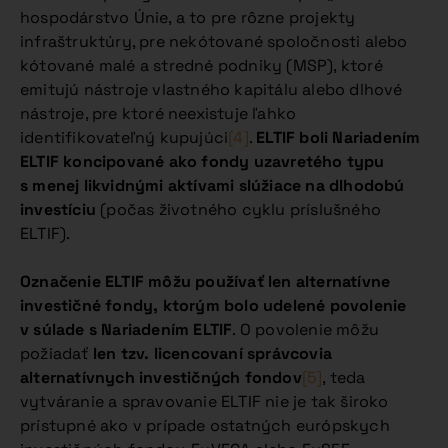
hospodárstvo Únie, a to pre rôzne projekty
infraštruktúry, pre nekótované spoločnosti alebo
kótované malé a stredné podniky (MSP), ktoré
emitujú nástroje vlastného kapitálu alebo dlhové
nástroje, pre ktoré neexistuje ľahko
identifikovateľný kupujúci
[4]
.
ELTIF boli Nariadením
ELTIF koncipované ako fondy uzavretého typu
s menej likvidnými aktívami slúžiace na dlhodobú
investíciu
(počas životného cyklu príslušného
ELTIF).
Označenie ELTIF môžu používať len alternatívne
investičné fondy, ktorým bolo udelené povolenie
v súlade s Nariadením ELTIF
. O povolenie môžu
požiadať
len tzv. licencovaní správcovia
alternatívnych investičných fondov
[5]
, teda
vytváranie a spravovanie ELTIF nie je tak široko
prístupné ako v prípade ostatných európskych