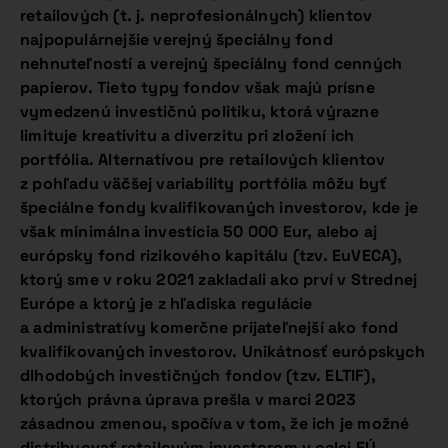
retailových (t. j. neprofesionálnych) klientov
najpopulárnejšie verejný špeciálny fond
nehnuteľností a verejný špeciálny fond cenných
papierov. Tieto typy fondov však majú prísne
vymedzenú investičnú politiku, ktorá výrazne
limituje kreativitu a diverzitu pri zložení ich
portfólia. Alternatívou pre retailových klientov
z pohľadu väčšej variability portfólia môžu byť
špeciálne fondy kvalifikovaných investorov, kde je
však minimálna investícia 50 000 Eur, alebo aj
európsky fond rizikového kapitálu (tzv. EuVECA),
ktorý sme v roku 2021 zakladali ako prví v Strednej
Európe a ktorý je z hľadiska regulácie
a administratívy komerčne prijateľnejší ako fond
kvalifikovaných investorov. Unikátnosť európskych
dlhodobých investičných fondov (tzv. ELTIF),
ktorých právna úprava prešla v marci 2023
zásadnou zmenou, spočíva v tom, že ich je možné
distribuovať retailovým investorom v celej EÚ,