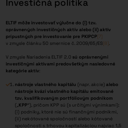
Investičná politika
ELTIF môže investovať výlučne do (i) tzv.
oprávnených investičných aktív alebo (ii) aktív
prípustných pre investovanie pre PKIPCP
[7]
v zmysle článku 50 smernice č. 2009/65/ES
[8]
.
V zmysle Nariadenia ELTIF 2.0
sú oprávnenými
investičnými aktívami predovšetkým nasledovné
kategórie aktív
:
nástroje vlastného kapitálu
(napr. akcie)
alebo
nástroje kvázi vlastného kapitálu emitované
tzv. kvalifikovaným portfóliovým podnikom
(„
KPP
“), pričom KPP sú (s určitými výnimkami):
(i) podniky, ktoré nie sú finančnými podnikmi,
(ii) nekótované spoločností alebo kótované
spoločnosti s trhovou kapitalizáciou najviac 1,5