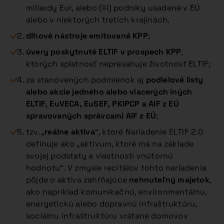
miliardy Eur, alebo (iii) podniky usadené v EÚ
alebo v niektorých tretích krajinách.
dlhové nástroje emitované KPP
;
úvery poskytnuté ELTIF v prospech KPP
,
ktorých splatnosť nepresahuje životnosť ELTIF;
za stanovených podmienok aj
podielové listy
alebo akcie jedného alebo viacerých iných
ELTIF, EuVECA, EuSEF, PKIPCP a AIF z EÚ
spravovaných správcami AIF z EÚ
;
tzv. „
reálne aktíva
“, ktoré Nariadenie ELTIF 2.0
definuje ako „aktívum, ktoré má na základe
svojej podstaty a vlastností vnútornú
hodnotu“. V zmysle recitálov tohto nariadenia
pôjde o aktíva zahŕňajúce
nehnuteľný majetok
,
ako napríklad komunikačnú, environmentálnu,
energetickú alebo dopravnú infraštruktúru,
sociálnu infraštruktúru vrátane domovov