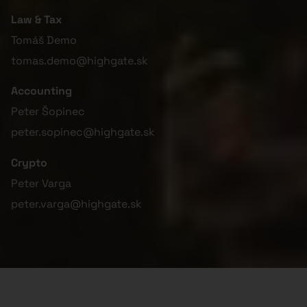
Law & Tax
Tomáš Demo
tomas.demo@highgate.sk
Accounting
Peter Šopinec
peter.sopinec@highgate.sk
Crypto
Peter Varga
peter.varga@highgate.sk