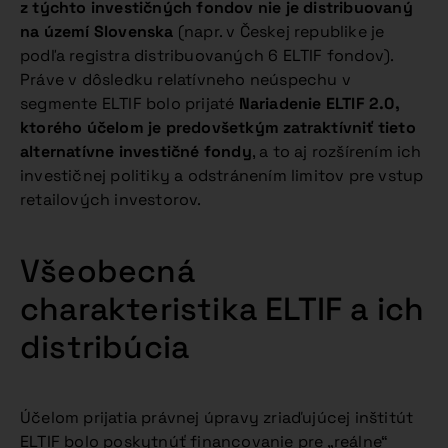
z týchto investičných fondov nie je distribuovaný
na území Slovenska
(napr. v Českej republike je
podľa registra distribuovaných 6 ELTIF fondov).
Práve v dôsledku relatívneho neúspechu v
segmente ELTIF bolo prijaté
Nariadenie ELTIF 2.0,
ktorého účelom je predovšetkým zatraktívniť tieto
alternatívne investičné fondy
, a to aj rozšírením ich
investičnej politiky a odstránením limitov pre vstup
retailových investorov.
Všeobecná
charakteristika ELTIF a ich
distribúcia
Účelom prijatia právnej úpravy zriaďujúcej inštitút
ELTIF bolo poskytnúť financovanie pre „reálne“