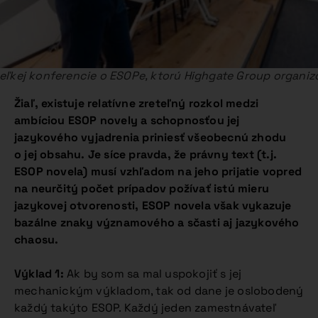
veľkej konferencie o ESOPe, ktorú Highgate Group organiz
Žiaľ, existuje relatívne zreteľný rozkol medzi
ambíciou ESOP novely a schopnosťou jej
jazykového vyjadrenia priniesť všeobecnú zhodu
o jej obsahu. Je síce pravda, že právny text (t.j.
ESOP novela) musí vzhľadom na jeho prijatie vopred
na neurčitý počet prípadov požívať istú mieru
jazykovej otvorenosti, ESOP novela však vykazuje
bazálne znaky významového a sčasti aj jazykového
chaosu.
Výklad 1:
Ak by som sa mal uspokojiť s jej
mechanickým výkladom, tak od dane je oslobodený
každý takýto ESOP. Každý jeden zamestnávateľ