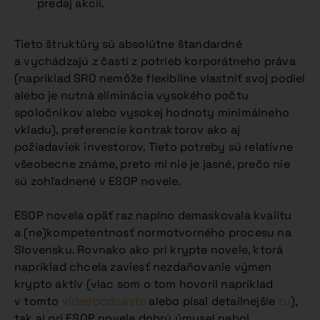
predaj akcií.
Tieto štruktúry sú absolútne štandardné
a vychádzajú z časti z potrieb korporátneho práva
(napríklad SRO nemôže flexibilne vlastniť svoj podiel
alebo je nutná eliminácia vysokého počtu
spoločníkov alebo vysokej hodnoty minimálneho
vkladu), preferencie kontraktorov ako aj
požiadaviek investorov. Tieto potreby sú relatívne
všeobecne známe, preto mi nie je jasné, prečo nie
sú zohľadnené v ESOP novele.
ESOP novela opäť raz naplno demaskovala kvalitu
a (ne)kompetentnosť normotvorného procesu na
Slovensku. Rovnako ako pri krypte novele, ktorá
napríklad chcela zaviesť nezdaňovanie výmen
krypto aktív (viac som o tom hovoril napríklad
v tomto
videopodcaste
alebo písal detailnejšie
tu
),
tak aj pri ESOP novele dobrý úmysel nebol