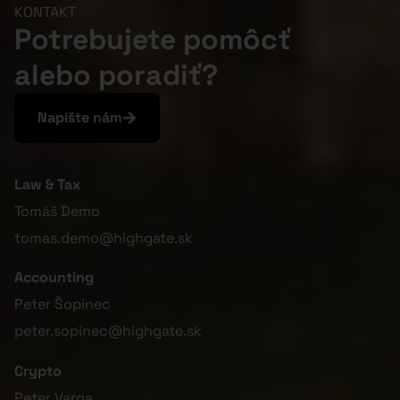
KONTAKT
Potrebujete pomôcť
alebo poradiť?
Napíšte nám
Law & Tax
Tomáš Demo
tomas.demo@highgate.sk
Accounting
Peter Šopinec
peter.sopinec@highgate.sk
Crypto
Peter Varga