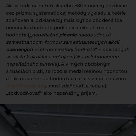
Ak sa teda na vetnú skladbu ESOP novely pozrieme
cez prizmu systematickej metódy výkladu a teórie
zdaňovania, od dane by mala byť oslobodená iba
nominálna hodnota podielov a nie ich reálna
hodnota (
„nepeňažné
plnenie
nadobudnuté
zamestnancom formou zamestnaneckých
akcií
ocenených
v ich nominálnej hodnote“ – ocenených
sa viaže k akciám a určuje výšku oslobodeného
nepeňažného plnenia
). A v iných obdobným
situáciách platí, že rozdiel medzi reálnou hodnotou
a takto ocenenou hodnotou sa, aj v zmysle názoru
finančnej správy
, musí zdaňovať, a teda aj
„zodvodňovať“ ako nepeňažný príjem.