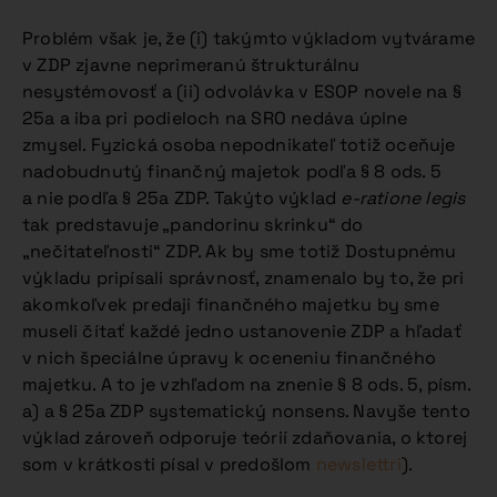
Problém však je, že (i) takýmto výkladom vytvárame
v ZDP zjavne neprimeranú štrukturálnu
nesystémovosť a (ii) odvolávka v ESOP novele na §
25a a iba pri podieloch na SRO nedáva úplne
zmysel. Fyzická osoba nepodnikateľ totiž oceňuje
nadobudnutý finančný majetok podľa § 8 ods. 5
a nie podľa § 25a ZDP. Takýto výklad
e-ratione legis
tak predstavuje „pandorinu skrinku“ do
„nečitateľnosti“ ZDP. Ak by sme totiž Dostupnému
výkladu pripísali správnosť, znamenalo by to, že pri
akomkoľvek predaji finančného majetku by sme
museli čítať každé jedno ustanovenie ZDP a hľadať
v nich špeciálne úpravy k oceneniu finančného
majetku. A to je vzhľadom na znenie § 8 ods. 5, písm.
a) a § 25a ZDP systematický nonsens. Navyše tento
výklad zároveň odporuje teórií zdaňovania, o ktorej
som v krátkosti písal v predošlom
newslettri
).