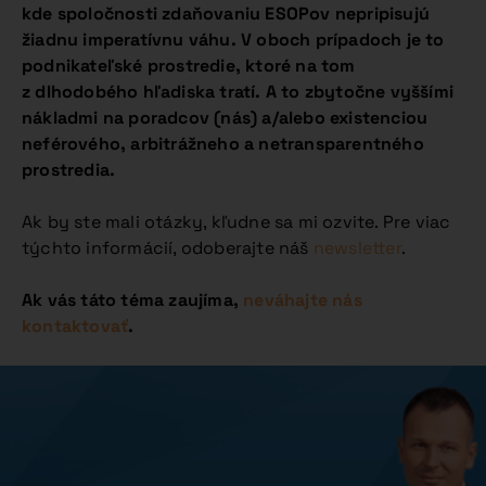
kde spoločnosti zdaňovaniu ESOPov nepripisujú
žiadnu imperatívnu váhu. V oboch prípadoch je to
podnikateľské prostredie, ktoré na tom
z dlhodobého hľadiska tratí. A to zbytočne vyššími
nákladmi na poradcov (nás) a/alebo existenciou
neférového, arbitrážneho a netransparentného
prostredia.
Ak by ste mali otázky, kľudne sa mi ozvite. Pre viac
týchto informácií, odoberajte náš
newsletter
.
Ak vás táto téma zaujíma,
neváhajte nás
kontaktovať
.