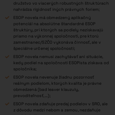
družstvo vo viacerých robustných štruktúrach
nahrádza rigidnosť iných právnych foriem;
ESOP novela má obmedzený aplikačný
potenciál na absolútne štandardné ESOP
štruktúry, pri ktorých sa podiely nezískavajú
priamo na výkonnej spoločnosti, pre ktorú
zamestnanec/SZČO vykonáva činnosť, ale v
špeciálne určenej spoločnosti;
ESOP novela nemusí zachytávať ani situácie,
kedy podiel na spoločnosti ESOPista získava od
spoločníka;
ESOP novela nevenuje žiadnu pozornosť
reálnym podielom, ktorých kvalita je právne
obmedzená (bad leaver klauzuly,
prevoditeľnosť, …);
ESOP novela zdaňuje predaj podielov v SRO, ale
z dôvodu medzi nebom a zemou, nezdaňuje