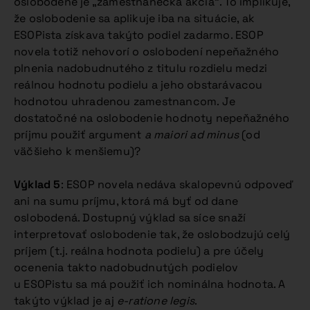
oslobodené je „zamestnanecká akcia“. To implikuje,
že oslobodenie sa aplikuje iba na situácie, ak
ESOPista získava takýto podiel zadarmo. ESOP
novela totiž nehovorí o oslobodení nepeňažného
plnenia nadobudnutého z titulu rozdielu medzi
reálnou hodnotu podielu a jeho obstarávacou
hodnotou uhradenou zamestnancom. Je
dostatočné na oslobodenie hodnoty nepeňažného
príjmu použiť argument
a maiori ad minus
(od
väčšieho k menšiemu)?
Výklad 5
: ESOP novela nedáva skalopevnú odpoveď
ani na sumu príjmu, ktorá má byť od dane
oslobodená. Dostupný výklad sa síce snaží
interpretovať oslobodenie tak, že oslobodzujú celý
príjem (t.j. reálna hodnota podielu) a pre účely
ocenenia takto nadobudnutých podielov
u ESOPistu sa má použiť ich nominálna hodnota. A
takýto výklad je aj
e-ratione legis
.