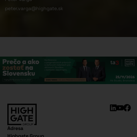
peter.varga@highgate.sk
Adresa
Highgate Group