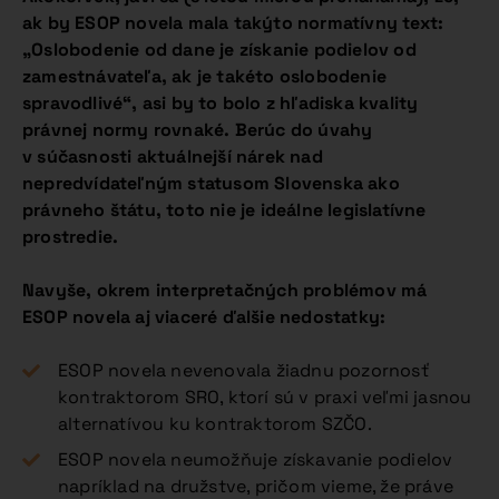
ak by ESOP novela mala takýto normatívny text:
„Oslobodenie od dane je získanie podielov od
zamestnávateľa, ak je takéto oslobodenie
spravodlivé“, asi by to bolo z hľadiska kvality
právnej normy rovnaké. Berúc do úvahy
v súčasnosti aktuálnejší nárek nad
nepredvídateľným statusom Slovenska ako
právneho štátu, toto nie je ideálne legislatívne
prostredie.
Navyše, okrem interpretačných problémov má
ESOP novela aj viaceré ďalšie nedostatky:
ESOP novela nevenovala žiadnu pozornosť
kontraktorom SRO, ktorí sú v praxi veľmi jasnou
alternatívou ku kontraktorom SZČO.
ESOP novela neumožňuje získavanie podielov
napríklad na družstve, pričom vieme, že práve