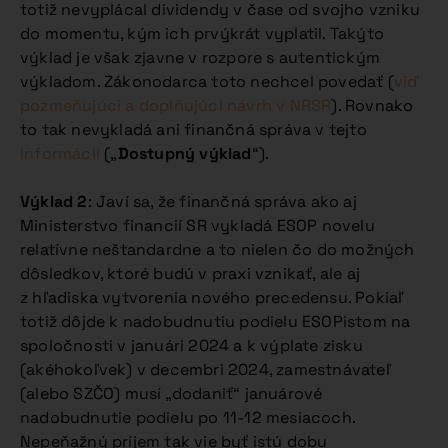
totiž nevyplácal dividendy v čase od svojho vzniku
do momentu, kým ich prvýkrát vyplatil. Takýto
výklad je však zjavne v rozpore s autentickým
výkladom. Zákonodarca toto nechcel povedať (
viď
pozmeňujúci a doplňujúci návrh v NRSR
). Rovnako
to tak nevykladá ani finančná správa v tejto
informácií
(„
Dostupný výklad
“).
Výklad 2
: Javí sa, že finančná správa ako aj
Ministerstvo financií SR vykladá ESOP novelu
relatívne neštandardne a to nielen čo do možných
dôsledkov, ktoré budú v praxi vznikať, ale aj
z hľadiska vytvorenia nového precedensu. Pokiaľ
totiž dôjde k nadobudnutiu podielu ESOPistom na
spoločnosti v januári 2024 a k výplate zisku
(akéhokoľvek) v decembri 2024, zamestnávateľ
(alebo SZČO) musí „dodaniť“ januárové
nadobudnutie podielu po 11-12 mesiacoch.
Nepeňažný príjem tak vie byť istú dobu