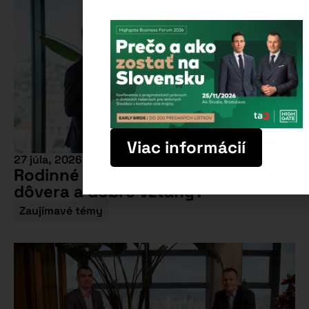
Viac informácií
27 júla, 2026
Rodinné firmy: Prečo nestačí
dôvera a dobré vzťahy?
Zaujímavé témy