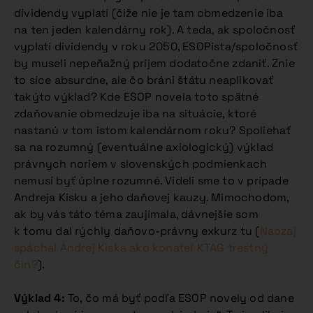
dividendy vyplatí (čiže nie je tam obmedzenie iba
na ten jeden kalendárny rok). A teda, ak spoločnosť
vyplatí dividendy v roku 2050, ESOPista/spoločnosť
by museli nepeňažný príjem dodatočne zdaniť. Znie
to síce absurdne, ale čo bráni štátu neaplikovať
takýto výklad? Kde ESOP novela toto spätné
zdaňovanie obmedzuje iba na situácie, ktoré
nastanú v tom istom kalendárnom roku? Spoliehať
sa na rozumný (eventuálne axiologický) výklad
právnych noriem v slovenských podmienkach
nemusí byť úplne rozumné. Videli sme to v prípade
Andreja Kisku a jeho daňovej kauzy. Mimochodom,
ak by vás táto téma zaujímala, dávnejšie som
k tomu dal rýchly daňovo-právny exkurz tu (
Naozaj
spáchal Andrej Kiska ako konateľ KTAG trestný
čin?
).
Výklad 4:
To, čo má byť podľa ESOP novely od dane