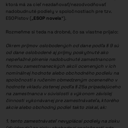
ktorá má za cieľ nezdaňovať/nezodvodňovať
nadobudnuté podiely v spoločnostiach pre tzv.
ESOPistov („
ESOP novela
“).
Rozmeňme si teda na drobné, čo sa vlastne prijalo:
Okrem príjmov oslobodených od dane podľa § 9 sú
od dane oslobodené aj príjmy poskytnuté ako
nepeňažné plnenie nadobudnuté zamestnancom
formou zamestnaneckých akcií ocenených v ich
nominálnej hodnote alebo obchodného podielu na
spoločnosti s ručením obmedzeným oceneného v
hodnote vkladu zistenej podľa § 25a pripadajúceho
na zamestnanca v súvislosti s výkonom závislej
činnosti vykonávanej pre zamestnávateľa, ktorého
akcie alebo obchodný podiel takto získal, ak:
1. tento zamestnávateľ nevyplácal podiely na zisku
(dividenda) zo zisku obchodnej spoločnosti odo