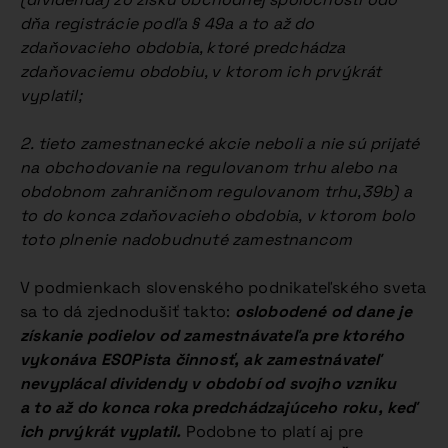
dňa registrácie podľa § 49a a to až do
zdaňovacieho obdobia, ktoré predchádza
zdaňovaciemu obdobiu, v ktorom ich prvýkrát
vyplatil;
2. tieto zamestnanecké akcie neboli a nie sú prijaté
na obchodovanie na regulovanom trhu alebo na
obdobnom zahraničnom regulovanom trhu,39b) a
to do konca zdaňovacieho obdobia, v ktorom bolo
toto plnenie nadobudnuté zamestnancom
V podmienkach slovenského podnikateľského sveta
sa to dá zjednodušiť takto:
oslobodené od dane je
získanie podielov od zamestnávateľa pre ktorého
vykonáva ESOPista činnosť, ak zamestnávateľ
nevyplácal dividendy v období od svojho vzniku
a to až do konca roka predchádzajúceho roku, keď
ich prvýkrát vyplatil.
Podobne to platí aj pre