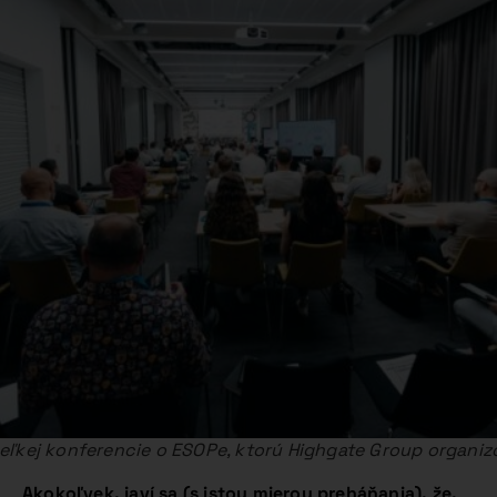
veľkej konferencie o ESOPe, ktorú Highgate Group organiz
Akokoľvek, javí sa (s istou mierou preháňania), že,