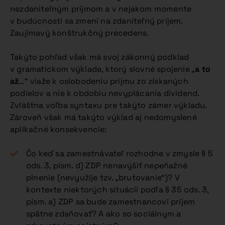
nezdaniteľným príjmom a v nejakom momente
v budúcnosti sa zmení na zdaniteľný príjem.
Zaujímavý konštrukčný precedens.
Takýto pohľad však má svoj zákonný podklad
v gramatickom výklade, ktorý slovné spojenie „
a to
až
…“ viaže k oslobodeniu príjmu zo získaných
podielov a nie k obdobiu nevyplácania dividend.
Zvláštna voľba syntaxu pre takýto zámer výkladu.
Zároveň však má takýto výklad aj nedomyslené
aplikačné konsekvencie:
Čo keď sa zamestnávateľ rozhodne v zmysle § 5
ods. 3, písm. d) ZDP nenavýšiť nepeňažné
plnenie (nevyužije tzv. „brutovanie“)? V
kontexte niektorých situácií podľa § 35 ods. 3,
písm. a) ZDP sa bude zamestnancovi príjem
spätne zdaňovať? A ako so sociálnym a