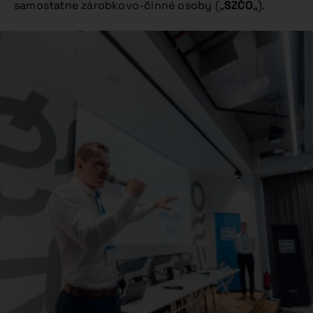
samostatne zárobkovo-činné osoby („
SZČO
„).