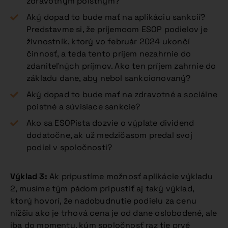
zdravotným poistným?
Aký dopad to bude mať na aplikáciu sankcií?
Predstavme si, že príjemcom ESOP podielov je
živnostník, ktorý vo február 2024 ukončí
činnosť, a teda tento príjem nezahrnie do
zdaniteľných príjmov. Ako ten príjem zahrnie do
základu dane, aby nebol sankcionovaný?
Aký dopad to bude mať na zdravotné a sociálne
poistné a súvisiace sankcie?
Ako sa ESOPista dozvie o výplate dividend
dodatočne, ak už medzičasom predal svoj
podiel v spoločnosti?
Výklad 3:
Ak pripustíme možnosť aplikácie výkladu
2, musíme tým pádom pripustiť aj taký výklad,
ktorý hovorí, že nadobudnutie podielu za cenu
nižšiu ako je trhová cena je od dane oslobodené, ale
iba do momentu, kým spoločnosť raz tie prvé