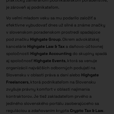
prakticky zameranom podnikateľskom poradenstve,
je zároveň aj podnikateľom.
Vo veľmi mladom veku sa mu podarilo založiť a
efektívne vybudovať dnes už silné a známe značky
v slovenskom poradenskom prostredí spadajúce
pod značku
Highgate Group
. Okrem advokátskej
kancelárie
Highgate Law & Tax
a daňovo-účtovnej
spoločnosti
Highgate Accounting
do skupiny spadá
aj spoločnosť
Highgate Events
, ktorá sa venuje
organizácii najväčších odborných podujatí na
Slovensku v oblasti práva a daní alebo
Highgate
Freelancers
, ktorá podnikateľom na Slovensku
zvyšuje právny komfort v oblasti najímania
kontraktorov. Je tiež zakladateľom prvého a
jediného slovenského portálu zaoberajúceho sa
reguláciou a zdaňovaním krypta
Crypto Tax & Law
.