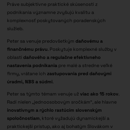
Práve subjektívne praktické skúsenosti z
podnikania významne zvyšujú kvalitu a
komplexnosť poskytovaných poradenských
služieb.
Peter sa venuje predovšetkým
daňovému a
finančnému právu
. Poskytuje komplexné služby v
oblasti
daňového a regulačne efektívneho
nastavenia podnikania
pre malé a stredne veľké
firmy, vrátane ich
zastupovania pred daňovými
úradmi, NBS a súdmi
.
Peter sa týmto témam venuje už
viac ako 15 rokov
.
Radí nielen „jednoosobovým sročkám“, ale hlavne
inovatívnym a rýchlo rastúcim slovenským
spoločnostiam
, ktoré vyžadujú dynamickejší a
praktickejší prístup, ako aj bohatým Slovákom v