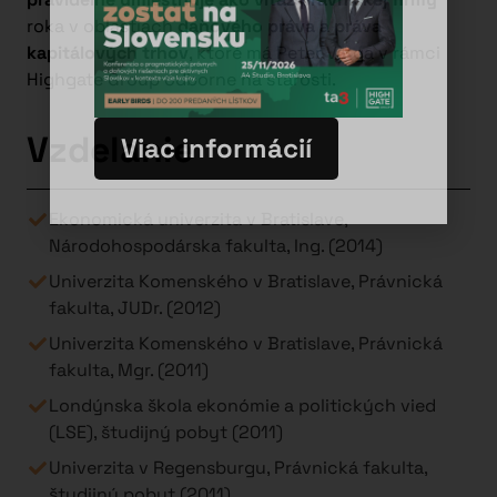
roka v oblastiach
daňového práva a práva
kapitálových trhov
, ktoré má Peter Varga v rámci
Highgate Group odborne na starosti.
Vzdelanie
Viac informácií
Ekonomická univerzita v Bratislave,
Národohospodárska fakulta, Ing. (2014)
Univerzita Komenského v Bratislave, Právnická
fakulta, JUDr. (2012)
Univerzita Komenského v Bratislave, Právnická
fakulta, Mgr. (2011)
Londýnska škola ekonómie a politických vied
(LSE), študijný pobyt (2011)
Univerzita v Regensburgu, Právnická fakulta,
študijný pobyt (2011)