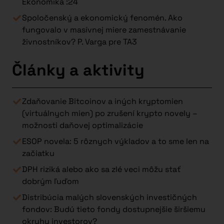
Ekonomika :24
Spoločenský a ekonomický fenomén. Ako
fungovalo v masívnej miere zamestnávanie
živnostníkov? P. Varga pre TA3
Články a aktivity
Zdaňovanie Bitcoinov a iných kryptomien
(virtuálnych mien) po zrušení krypto novely –
možnosti daňovej optimalizácie
ESOP novela: 5 rôznych výkladov a to sme len na
začiatku
DPH riziká alebo ako sa zlé veci môžu stať
dobrým ľuďom
Distribúcia malých slovenských investičných
fondov: Budú tieto fondy dostupnejšie širšiemu
okruhu investorov?