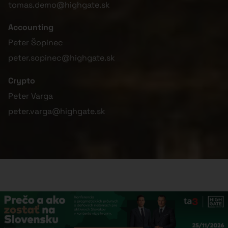
tomas.demo@highgate.sk
Accounting
Peter Šopinec
peter.sopinec@highgate.sk
Crypto
Peter Varga
peter.varga@highgate.sk