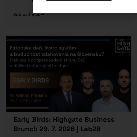
Zobraziť viac
Early Birds: Highgate Business
Brunch 29. 7. 2026 | Lab28