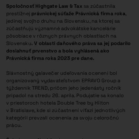
Spoločnosť Highgate Law & Tax
sa zúčastnila
prestížnej
právnickej súťaže Právnická firma roka
,
jedinej svojho druhu na Slovensku, na ktorej sa
zúčastňujú významné advokátske kancelárie
pôsobiace v rôznych právnych oblastiach na
Slovensku
. V oblasti daňového práva sa jej podarilo
dosiahnuť prvenstvo a bola vyhlásená ako
Právnická firma roka 2023 pre dane.
Slávnostný galavečer udeľovania ocenení bol
organizovaný vydavateľstvom EPRAVO Group a
týždenník TREND, pričom jeho jedenásty ročník
pripadol na stredu 26. apríla. Podujatie sa konalo
v priestoroch hotela Double Tree by Hilton
v Bratislave, kde si zúčastnení víťazi jednotlivých
kategórií prevzali ocenenia za svoju celoročnú
prácu.