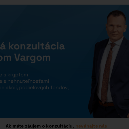
Ak máte záujem o konzultáciu,
neváhajte nás