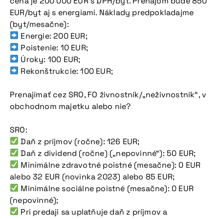
cena je 200 000 EUR s DPH/byt. Prenájom bude 850
EUR/byt aj s energiami. Náklady predpokladajme
(byt/mesačne):
Energie: 200 EUR;
Poistenie: 10 EUR;
Úroky: 100 EUR;
Rekonštrukcie: 100 EUR;
Prenajímať cez SRO, FO živnostník/„neživnostník“, v
obchodnom majetku alebo nie?
SRO:
Daň z príjmov (ročne): 126 EUR;
Daň z dividend (ročne) („nepovinné“): 50 EUR;
Minimálne zdravotné poistné (mesačne): 0 EUR
alebo 32 EUR (novinka 2023) alebo 85 EUR;
Minimálne sociálne poistné (mesačne): 0 EUR
(nepovinné);
Pri predaji sa uplatňuje daň z príjmov a