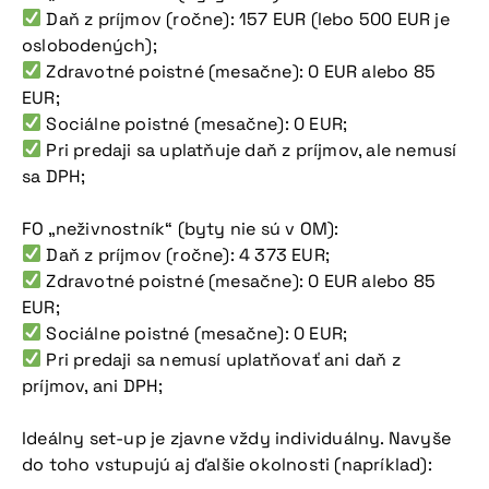
Daň z príjmov (ročne): 157 EUR (lebo 500 EUR je
oslobodených);
Zdravotné poistné (mesačne): 0 EUR alebo 85
EUR;
Sociálne poistné (mesačne): 0 EUR;
Pri predaji sa uplatňuje daň z príjmov, ale nemusí
sa DPH;
FO „neživnostník“ (byty nie sú v OM):
Daň z príjmov (ročne): 4 373 EUR;
Zdravotné poistné (mesačne): 0 EUR alebo 85
EUR;
Sociálne poistné (mesačne): 0 EUR;
Pri predaji sa nemusí uplatňovať ani daň z
príjmov, ani DPH;
Nepremeškajte
Ideálny set-up je zjavne vždy individuálny. Navyše
našu pripravovanú
do toho vstupujú aj ďalšie okolnosti (napríklad):