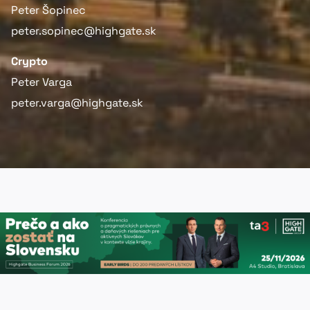
Peter Šopinec
peter.sopinec@highgate.sk
Crypto
Peter Varga
peter.varga@highgate.sk