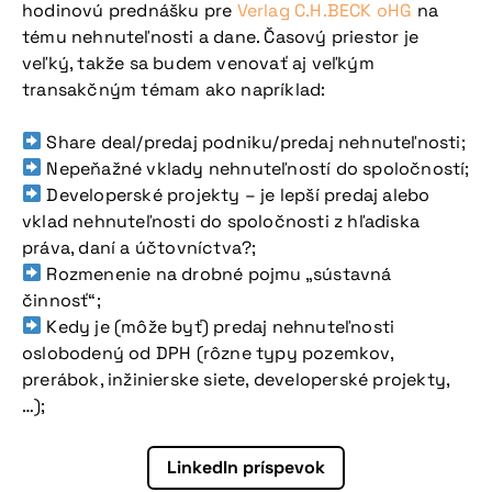
hodinovú prednášku pre
Verlag C.H.BECK oHG
na
tému nehnuteľnosti a dane. Časový priestor je
veľký, takže sa budem venovať aj veľkým
transakčným témam ako napríklad:
Share deal/predaj podniku/predaj nehnuteľnosti;
Nepeňažné vklady nehnuteľností do spoločností;
Developerské projekty – je lepší predaj alebo
vklad nehnuteľnosti do spoločnosti z hľadiska
práva, daní a účtovníctva?;
Rozmenenie na drobné pojmu „sústavná
činnosť“;
Kedy je (môže byť) predaj nehnuteľnosti
oslobodený od DPH (rôzne typy pozemkov,
prerábok, inžinierske siete, developerské projekty,
…);
LinkedIn príspevok