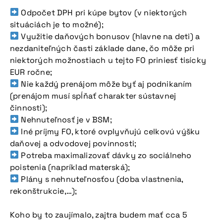
konferenciu
Odpočet DPH pri kúpe bytov (v niektorých
situáciách je to možné);
Využitie daňových bonusov (hlavne na deti) a
nezdaniteľných časti základe dane, čo môže pri
niektorých možnostiach u tejto FO priniesť tisícky
EUR ročne;
Nie každý prenájom môže byť aj podnikaním
(prenájom musí spĺňať charakter sústavnej
činnosti);
Viac informácií
Nehnuteľnosť je v BSM;
Iné príjmy FO, ktoré ovplyvňujú celkovú výšku
daňovej a odvodovej povinnosti;
Potreba maximalizovať dávky zo sociálneho
poistenia (napríklad materská);
Plány s nehnuteľnosťou (doba vlastnenia,
rekonštrukcie,…);
Koho by to zaujímalo, zajtra budem mať cca 5