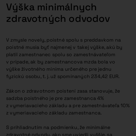
Výška minimálnych
zdravotných odvodov
V zmysle novely, poistné spolu s preddavkom na
poistné musia byť najmenej v takej výške, akú by
platil zamestnanec spolu so zamestnávateľom
v prípade, ak by zamestnancova mzda bola vo
výške životného minima určeného pre jednu
fyzickú osobu, t. j. už spomínaných 234,42 EUR.
Zákon o zdravotnom poistení zasa stanovuje, že
sadzba poistného je pre zamestnanca 4%
z vymeriavacieho základu a pre zamestnávateľa 10%
z vymeriavacieho základu zamestnanca.
S prihliadnutím na podmienku, že minimálne
zdravotné odvody, ako sme uviedli vyššie, sa