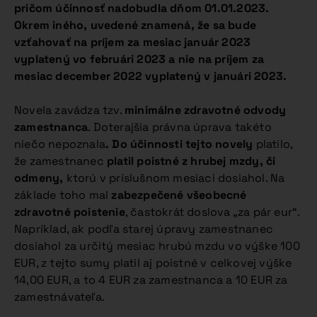
pričom účinnosť nadobudla dňom 01.01.2023.
Okrem iného, uvedené znamená, že sa bude
vzťahovať na príjem za mesiac január 2023
vyplatený vo februári 2023 a nie na príjem za
mesiac december 2022 vyplatený v januári 2023.
Novela zavádza tzv.
minimálne zdravotné odvody
zamestnanca
. Doterajšia právna úprava takéto
niečo nepoznala
. Do účinnosti tejto novely
platilo,
že zamestnanec
platil poistné z hrubej mzdy, či
odmeny,
ktorú v príslušnom mesiaci dosiahol. Na
základe toho mal
zabezpečené všeobecné
zdravotné poistenie
, častokrát doslova „za pár eur“.
Napríklad, ak podľa starej úpravy zamestnanec
dosiahol za určitý mesiac hrubú mzdu vo výške 100
EUR, z tejto sumy platil aj poistné v celkovej výške
14,00 EUR, a to 4 EUR za zamestnanca a 10 EUR za
zamestnávateľa.