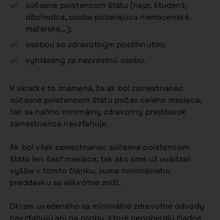
súčasne poistencom štátu (napr. študent,
dôchodca, osoba poberajúca nemocenské,
materské,..);
osobou so zdravotným postihnutím;
vyhlásený za nezvestnú osobu.
V skratke to znamená, že ak bol zamestnanec
súčasne poistencom štátu počas celého mesiaca,
tak sa naňho minimálny zdravotný preddavok
zamestnanca nevzťahuje.
Ak bol však zamestnanec súčasne poistencom
štátu len časť mesiaca, tak ako sme už uvádzali
vyššie v tomto článku, suma minimálneho
preddavku sa alikvótne zníži.
Okrem uvedeného sa minimálne zdravotné odvody
nevzťahujú ani na osoby, ktoré nepoberajú žiadne