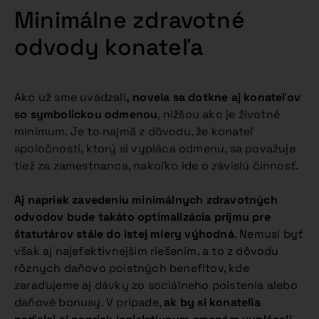
Minimálne zdravotné
odvody konateľa
Ako už sme uvádzali
, novela sa dotkne aj konateľov
so symbolickou odmenou
, nižšou ako je životné
minimum. Je to najmä z dôvodu, že konateľ
spoločnosti, ktorý si vypláca odmenu, sa považuje
tiež za zamestnanca, nakoľko ide o závislú činnosť.
Aj napriek zavedeniu minimálnych zdravotných
odvodov bude takáto optimalizácia príjmu pre
štatutárov stále do istej miery výhodná
. Nemusí byť
však aj najefektívnejším riešením, a to z dôvodu
rôznych daňovo poistných benefitov, kde
zaraďujeme aj dávky zo sociálneho poistenia alebo
daňové bonusy. V prípade,
ak by si konatelia