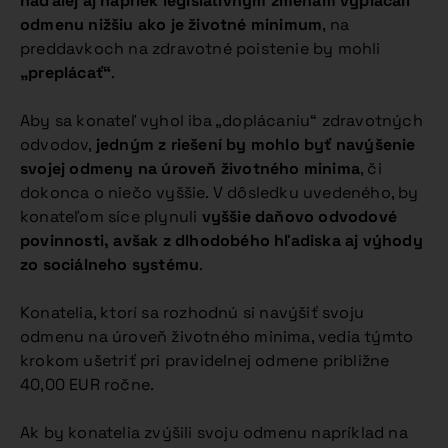
naďalej aj napriek legislatívnym zmenám vyplácali
odmenu nižšiu ako je životné minimum
, na
preddavkoch na zdravotné poistenie by mohli
„preplácať“
.
Aby sa konateľ vyhol iba „doplácaniu“ zdravotných
odvodov,
jedným z riešení by mohlo byť navýšenie
svojej odmeny na úroveň životného minima
, či
dokonca o niečo vyššie. V dôsledku uvedeného, by
konateľom síce plynuli
vyššie daňovo odvodové
povinnosti, avšak z dlhodobého hľadiska aj výhody
zo sociálneho systému
.
Konatelia, ktorí sa rozhodnú si navýšiť svoju
odmenu na úroveň životného minima, vedia týmto
krokom ušetriť pri pravidelnej odmene približne
40,00 EUR ročne.
Ak by konatelia zvýšili svoju odmenu napríklad na