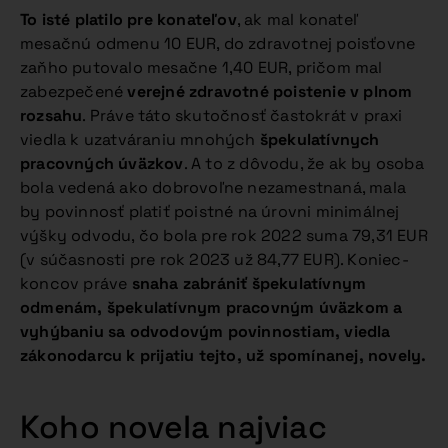
To isté platilo pre konateľov
, ak mal konateľ
mesačnú odmenu 10 EUR, do zdravotnej poisťovne
zaňho putovalo mesačne 1,40 EUR, pričom mal
zabezpečené
verejné zdravotné poistenie v plnom
rozsahu
. Práve táto skutočnosť častokrát v praxi
viedla k uzatváraniu mnohých
špekulatívnych
pracovných úväzkov
. A to z dôvodu, že ak by osoba
bola vedená ako dobrovoľne nezamestnaná, mala
by povinnosť platiť poistné na úrovni minimálnej
výšky odvodu, čo bola pre rok 2022 suma 79,31 EUR
(v súčasnosti pre rok 2023 už 84,77 EUR). Koniec-
koncov práve
snaha zabrániť špekulatívnym
odmenám, špekulatívnym pracovným úväzkom a
vyhýbaniu sa odvodovým povinnostiam, viedla
zákonodarcu k prijatiu tejto, už spomínanej, novely.
Koho novela najviac