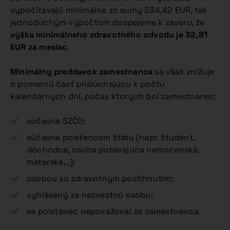
vypočítavajú minimálne zo sumy 234,42 EUR, tak
jednoduchým výpočtom dospejeme k záveru, že
výška minimálneho zdravotného odvodu je 32,81
EUR za mesiac
.
Minimálny preddavok zamestnanca
sa však znižuje
o pomernú časť prislúchajúcu k počtu
kalendárnych dní, počas ktorých bol zamestnanec:
súčasne SZČO;
súčasne poistencom štátu (napr. študent,
dôchodca, osoba poberajúca nemocenské,
materské,..);
osobou so zdravotným postihnutím;
vyhlásený za nezvestnú osobu;
sa poistenec nepovažoval za zamestnanca.