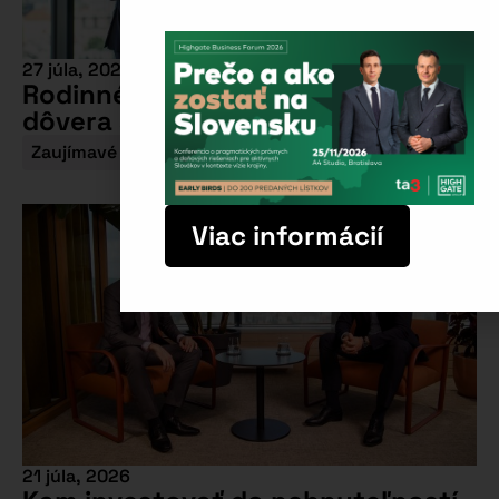
27 júla, 2026
Rodinné firmy: Prečo nestačí
dôvera a dobré vzťahy?
Zaujímavé témy
Viac informácií
21 júla, 2026