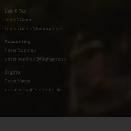
Law & Tax
Tomáš Demo
tomas.demo@highgate.sk
Accounting
Peter Šopinec
peter.sopinec@highgate.sk
Crypto
Peter Varga
peter.varga@highgate.sk