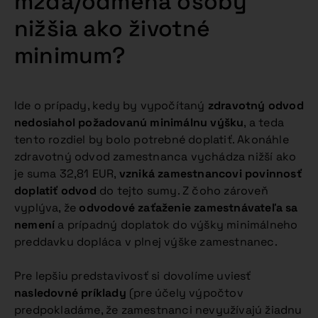
mzda/odmena osoby
nižšia ako životné
minimum?
Ide o prípady, kedy by vypočítaný
zdravotný odvod
nedosiahol požadovanú minimálnu výšku
, a teda
tento rozdiel by bolo potrebné doplatiť. Akonáhle
zdravotný odvod zamestnanca vychádza nižší ako
je suma 32,81 EUR,
vzniká zamestnancovi povinnosť
doplatiť odvod
do tejto sumy. Z čoho zároveň
vyplýva, že
odvodové zaťaženie zamestnávateľa sa
nemení
a prípadný doplatok do výšky minimálneho
preddavku dopláca v plnej výške zamestnanec.
Pre lepšiu predstavivosť si dovolíme uviesť
nasledovné príklady
(pre účely výpočtov
predpokladáme, že zamestnanci nevyužívajú žiadnu