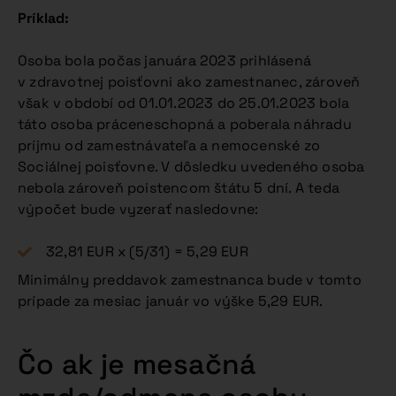
Príklad:
Osoba bola počas januára 2023 prihlásená
v zdravotnej poisťovni ako zamestnanec, zároveň
však v období od 01.01.2023 do 25.01.2023 bola
táto osoba práceneschopná a poberala náhradu
príjmu od zamestnávateľa a nemocenské zo
Sociálnej poisťovne. V dôsledku uvedeného osoba
nebola zároveň poistencom štátu 5 dní. A teda
výpočet bude vyzerať nasledovne:
32,81 EUR x (5/31) = 5,29 EUR
Minimálny preddavok zamestnanca bude v tomto
prípade za mesiac január vo výške 5,29 EUR.
Čo ak je mesačná