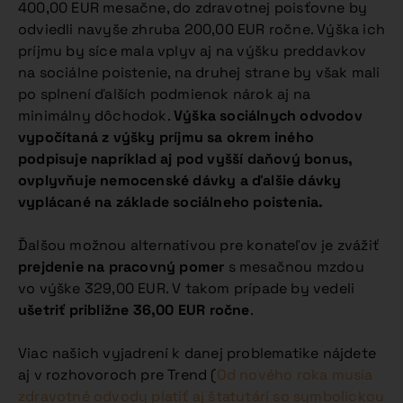
400,00 EUR mesačne, do zdravotnej poisťovne by
odviedli navyše zhruba 200,00 EUR ročne. Výška ich
príjmu by síce mala vplyv aj na výšku preddavkov
na sociálne poistenie, na druhej strane by však mali
po splnení ďalších podmienok nárok aj na
minimálny dôchodok.
Výška sociálnych odvodov
vypočítaná z výšky príjmu sa okrem iného
podpisuje napríklad aj pod vyšší daňový bonus,
ovplyvňuje nemocenské dávky a ďalšie dávky
vyplácané na základe sociálneho poistenia.
Ďalšou možnou alternatívou pre konateľov je zvážiť
prejdenie na pracovný pomer
s mesačnou mzdou
vo výške 329,00 EUR. V takom prípade by vedeli
ušetriť približne 36,00 EUR ročne
.
Viac našich vyjadrení k danej problematike nájdete
aj v rozhovoroch pre Trend (
Od nového roka musia
zdravotné odvody platiť aj štatutári so symbolickou