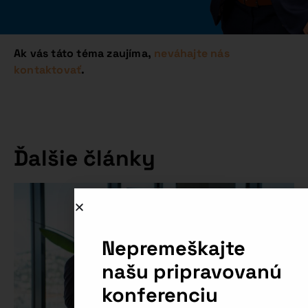
Ak vás táto téma zaujíma,
neváhajte nás
kontaktovať
.
Ďalšie články
Nepremeškajte
našu pripravovanú
konferenciu