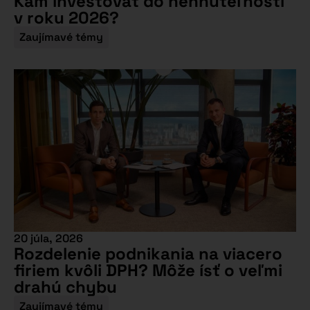
Kam investovať do nehnuteľností
v roku 2026?
Zaujímavé témy
20 júla, 2026
Rozdelenie podnikania na viacero
firiem kvôli DPH? Môže ísť o veľmi
drahú chybu
Zaujímavé témy