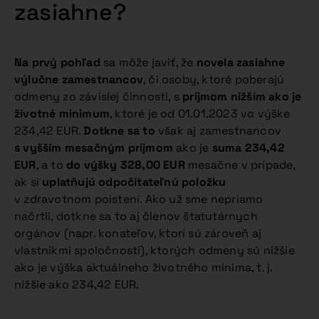
zasiahne?
Na prvý pohľad
sa môže javiť, že
novela zasiahne
výlučne zamestnancov
, či osoby, ktoré poberajú
odmeny zo závislej činnosti, s
príjmom nižším ako je
životné minimum
, ktoré je od 01.01.2023 vo výške
234,42 EUR.
Dotkne sa to
však aj zamestnancov
s vyšším mesačným príjmom
ako je
suma 234,42
EUR
, a to
do výšky 328,00 EUR
mesačne v prípade,
ak si
uplatňujú odpočítateľnú položku
v zdravotnom poistení. Ako už sme nepriamo
načrtli, dotkne sa to aj členov štatutárnych
orgánov (napr. konateľov, ktorí sú zároveň aj
vlastníkmi spoločnosti), ktorých odmeny sú nižšie
ako je výška aktuálneho životného minima, t. j.
nižšie ako 234,42 EUR.