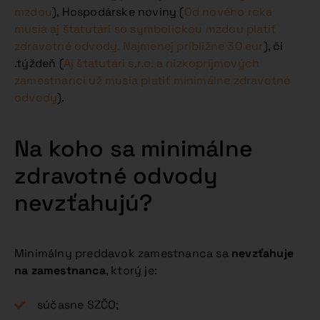
mzdou
), Hospodárske noviny (
Od nového roka
musia aj štatutári so symbolickou mzdou platiť
zdravotné odvody. Najmenej približne 30 eur
), či
.týždeň (
Aj štatutári s.r.o. a nízkopríjmových
zamestnanci už musia platiť minimálne zdravotné
odvody
).
Na koho sa minimálne
zdravotné odvody
nevzťahujú?
Minimálny preddavok zamestnanca sa
nevzťahuje
na zamestnanca
, ktorý je:
súčasne SZČO;