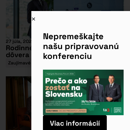
Nepremeškajte
27 júla, 2026
našu pripravovanú
Rodinné firmy: Prečo nestačí
dôvera a dobré vzťahy?
konferenciu
Zaujímavé témy
Viac informácií