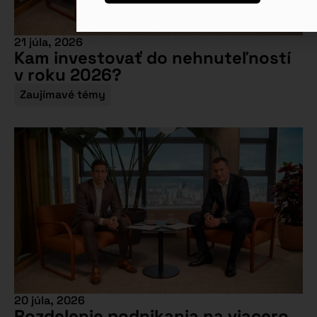
21 júla, 2026
Kam investovať do nehnuteľností
v roku 2026?
Zaujímavé témy
20 júla, 2026
Rozdelenie podnikania na viacero