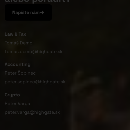
Napíšte nám
Law & Tax
Tomáš Demo
tomas.demo@highgate.sk
Accounting
Peter Šopinec
peter.sopinec@highgate.sk
Crypto
Peter Varga
peter.varga@highgate.sk