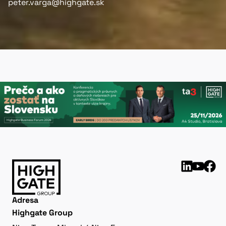
peter.varga@highgate.sk
Adresa
Highgate Group