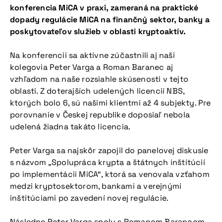
konferencia MiCA v praxi, zameraná na praktické
dopady regulácie MiCA na finančný sektor, banky a
poskytovateľov služieb v oblasti kryptoaktív.
Na konferencii sa aktívne zúčastnili aj naši
kolegovia Peter Varga a Roman Baranec aj
vzhľadom na naše rozsiahle skúsenosti v tejto
oblasti. Z doterajších udelených licencií NBS,
ktorých bolo 6, sú našimi klientmi až 4 subjekty. Pre
porovnanie v Českej republike doposiaľ nebola
udelená žiadna takáto licencia.
Peter Varga sa najskôr zapojil do panelovej diskusie
s názvom „Spolupráca krypta a štátnych inštitúcií
po implementácii MiCA“, ktorá sa venovala vzťahom
medzi kryptosektorom, bankami a verejnými
inštitúciami po zavedení novej regulácie.
Následne Peter Varga spolu s Romanom Barancom