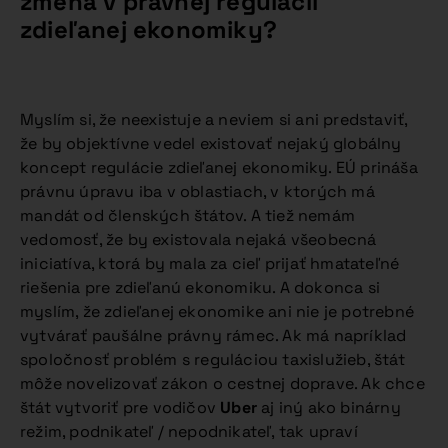
zmena v právnej regulácii
zdieľanej ekonomiky?
Myslím si, že neexistuje a neviem si ani predstaviť,
že by objektívne vedel existovať nejaký globálny
koncept regulácie zdieľanej ekonomiky. EÚ prináša
právnu úpravu iba v oblastiach, v ktorých má
mandát od členských štátov. A tiež nemám
vedomosť, že by existovala nejaká všeobecná
iniciatíva, ktorá by mala za cieľ prijať hmatateľné
riešenia pre zdieľanú ekonomiku. A dokonca si
myslím, že zdieľanej ekonomike ani nie je potrebné
vytvárať paušálne právny rámec. Ak má napríklad
spoločnosť problém s reguláciou taxislužieb, štát
môže novelizovať zákon o cestnej doprave. Ak chce
štát vytvoriť pre vodičov
Uber
aj iný ako binárny
režim, podnikateľ / nepodnikateľ, tak upraví