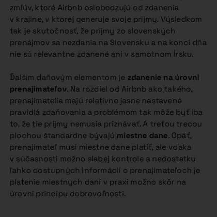
zmlúv, ktoré Airbnb oslobodzujú od zdanenia
v krajine, v ktorej generuje svoje príjmy. Výsledkom
tak je skutočnosť, že príjmy zo slovenských
prenájmov sa nezdania na Slovensku a na konci dňa
nie sú relevantne zdanené ani v samotnom Írsku.
Ďalším daňovým elementom je
zdanenie na úrovni
prenajímateľov
. Na rozdiel od Airbnb ako takého,
prenajímatelia majú relatívne jasne nastavené
pravidlá zdaňovania a problémom tak môže byť iba
to, že tie príjmy nemusia priznávať. A treťou trecou
plochou štandardne bývajú
miestne dane
. Opäť,
prenajímateľ musí miestne dane platiť, ale vďaka
v súčasnosti možno slabej kontrole a nedostatku
ľahko dostupných informácií o prenajímateľoch je
platenie miestnych daní v praxi možno skôr na
úrovni princípu dobrovoľnosti.