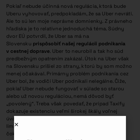
Pokiaľ nebude účinná nová regulácia, ktorá bude
Uberu vyhovovať, predpokladám, že sa Uber nevráti.
Ale to sú len moje neprávne domnienky. Z právneho
hľadiska je to relatívne jednoduchá téma. Súdny
dvor EÚ potvrdil, že Uber sa má na
Slovensku
prispôsobiť našej regulácii podnikania
v cestnej doprave
. Uber to neurobil a tak ho súd
predbežným opatrením zakázal. Útok na Uber však
na Slovensku prišiel zo strany, ktorú by som možno
menej očakával. Primárny problém podnikania cez
Uber bol, že vodiči Uber podnikali nelegálne. Čiže,
pokiaľ Uber nebude fungovať v súlade so starou
alebo už novou reguláciou, nemá dôvod byť
„povolený“. Treba však povedať, že prípad Taxify
dokazuje existenciu veľmi širokej škály voľnej
úvahy našich súdov v prípadoch skutkovo
limitujúcich k rovnakosti, a tak možné je naozaj
čokoľvek.