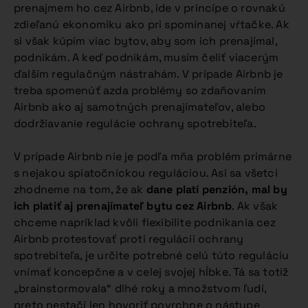
prenajmem ho cez Airbnb, ide v princípe o rovnakú
zdieľanú ekonomiku ako pri spomínanej vŕtačke. Ak
si však kúpim viac bytov, aby som ich prenajímal,
podnikám. A keď podnikám, musím čeliť viacerým
ďalším regulačným nástrahám. V prípade Airbnb je
treba spomenúť azda problémy so zdaňovaním
Airbnb ako aj samotných prenajímateľov, alebo
dodržiavanie regulácie ochrany spotrebiteľa.
V prípade Airbnb nie je podľa mňa problém primárne
s nejakou spiatočníckou reguláciou. Asi sa všetci
zhodneme na tom, že ak
dane platí penzión, mal by
ich platiť aj prenajímateľ bytu cez Airbnb
. Ak však
chceme napríklad kvôli flexibilite podnikania cez
Airbnb protestovať proti regulácii ochrany
spotrebiteľa, je určite potrebné celú túto reguláciu
vnímať koncepčne a v celej svojej hĺbke. Tá sa totiž
„brainstormovala“ dlhé roky a množstvom ľudí,
preto nestačí len hovoriť povrchne o nástupe