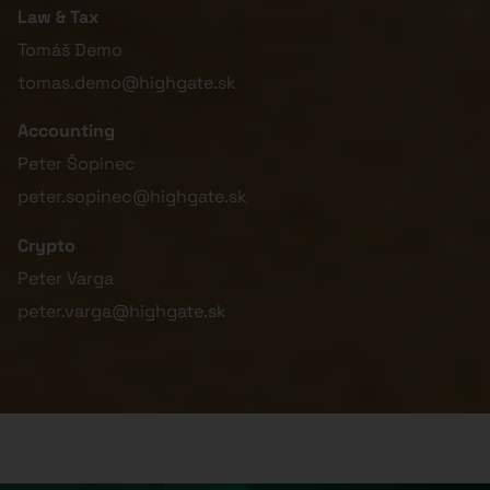
Law & Tax
Tomáš Demo
tomas.demo@highgate.sk
Accounting
Peter Šopinec
peter.sopinec@highgate.sk
Crypto
Peter Varga
peter.varga@highgate.sk