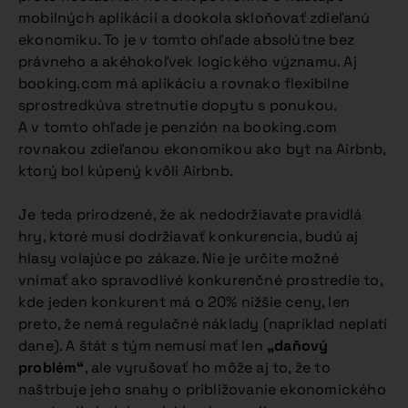
mobilných aplikácií a dookola skloňovať zdieľanú
ekonomiku. To je v tomto ohľade absolútne bez
právneho a akéhokoľvek logického významu. Aj
booking.com má aplikáciu a rovnako flexibilne
sprostredkúva stretnutie dopytu s ponukou.
A v tomto ohľade je penzión na booking.com
rovnakou zdieľanou ekonomikou ako byt na Airbnb,
ktorý bol kúpený kvôli Airbnb.
Je teda prirodzené, že ak nedodržiavate pravidlá
hry, ktoré musí dodržiavať konkurencia, budú aj
hlasy volajúce po zákaze. Nie je určite možné
vnímať ako spravodlivé konkurenčné prostredie to,
kde jeden konkurent má o 20% nižšie ceny, len
preto, že nemá regulačné náklady (napríklad neplatí
dane). A štát s tým nemusí mať len
„daňový
problém“
, ale vyrušovať ho môže aj to, že to
naštrbuje jeho snahy o približovanie ekonomického