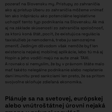
pozerať na Slovensku my. Prístupy zo zahraničia
ako aj prístup Uberu zo zahraničia môžeme vnímať
len ako inšpiráciu ako potenciálne legislatívne
uchopiť tento typ podnikania na Slovensku. Ak má
aj na základe skúseností zo zahraničia spoločnosť,
za ktorú koná štát, pocit, že existujúca regulácia
taxislužieb je nemoderná, treba ju samozrejme
zmeniť. Jediným dôvodom však nemôže byť len
existencia nejakej mobilnej aplikácie, lebo tú má aj
Hopin a jeho vodiči majú na aute znak TAXI.
A rovnako si nemyslím, že by v právnom štáte malo
mať takéto nelegálne podnikanie alebo neplatenie
daní imunitu pred sankciami len preto, že sa pritom
svojvoľne skloňuje zdieľaná ekonomika.
Plánuje sa na svetovej, európskej
alebo vnútroštátnej úrovni nejaká