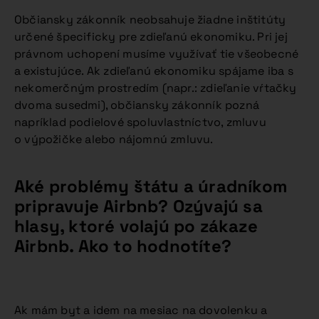
Občiansky zákonník neobsahuje žiadne inštitúty
určené špecificky pre zdieľanú ekonomiku. Pri jej
právnom uchopení musíme využívať tie všeobecné
a existujúce. Ak zdieľanú ekonomiku spájame iba s
nekomerčným prostredím (napr.: zdieľanie vŕtačky
dvoma susedmi), občiansky zákonník pozná
napríklad podielové spoluvlastníctvo, zmluvu
o výpožičke alebo nájomnú zmluvu.
Aké problémy štátu a úradníkom
pripravuje Airbnb? Ozývajú sa
hlasy, ktoré volajú po zákaze
Airbnb. Ako to hodnotíte?
Ak mám byt a idem na mesiac na dovolenku a