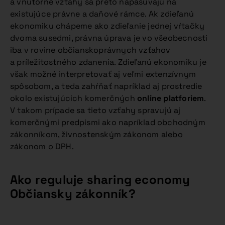
a vnútorné vzťahy sa preto napasúvajú na
existujúce právne a daňové rámce. Ak zdieľanú
ekonomiku chápeme ako zdieľanie jednej vŕtačky
dvoma susedmi, právna úprava je vo všeobecnosti
iba v rovine občianskoprávnych vzťahov
a príležitostného zdanenia. Zdieľanú ekonomiku je
však možné interpretovať aj veľmi extenzívnym
spôsobom, a teda zahŕňať napríklad aj prostredie
okolo existujúcich komerčných
online platforiem
.
V takom prípade sa tieto vzťahy spravujú aj
komerčnými predpismi ako napríklad obchodným
zákonníkom, živnostenským zákonom alebo
zákonom o DPH.
Ako reguluje sharing economy
Občiansky zákonník?