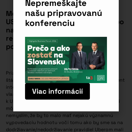
Nepremeškajte
našu pripravovanú
Menia niektoré krajiny EÚ alebo
USA svoj postoj voči Uberu? Alebo
konferenciu
naďalej uplatňujú striktné
regulácie resp. zákazy jeho
používania?
Priznám sa, že nesledujem osud Uberu v iných
štátoch vo väčšej miere ako všeobecný konzument
internetových informácií. Každá krajina má svoje
Viac informácií
vlastné pravidlá hry, a teda aj ten prístup štátov
k Uberu ako aj prístup Uberu k príslušnej regulácii
môže byť úplne rôznorodý. Akýkoľvek však je,
nemyslím, že by to malo mať nejakú významnú
vypovedaciu hodnotu voči tomu ako by sme sa na
dodržiavanie/nedodržiavanie pravidiel Uberom mali