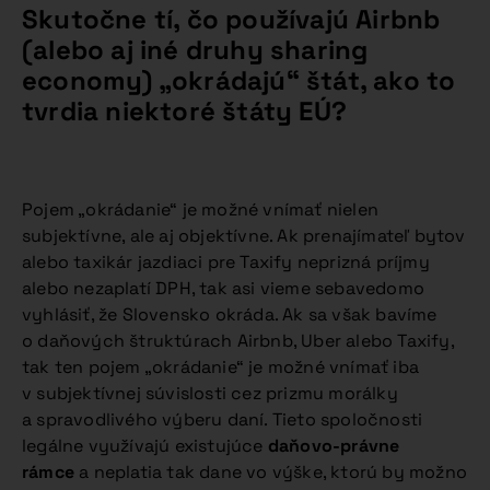
Skutočne tí, čo používajú Airbnb
(alebo aj iné druhy sharing
economy) „okrádajú“ štát, ako to
tvrdia niektoré štáty EÚ?
Pojem „okrádanie“ je možné vnímať nielen
subjektívne, ale aj objektívne. Ak prenajímateľ bytov
alebo taxikár jazdiaci pre Taxify neprizná príjmy
alebo nezaplatí DPH, tak asi vieme sebavedomo
vyhlásiť, že Slovensko okráda. Ak sa však bavíme
o daňových štruktúrach Airbnb, Uber alebo Taxify,
tak ten pojem „okrádanie“ je možné vnímať iba
v subjektívnej súvislosti cez prizmu morálky
a spravodlivého výberu daní. Tieto spoločnosti
legálne využívajú existujúce
daňovo-právne
rámce
a neplatia tak dane vo výške, ktorú by možno