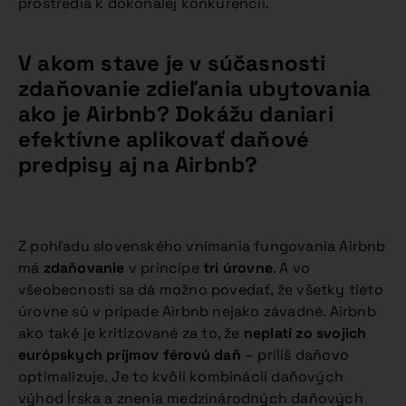
prostredia k dokonalej konkurencii.
V akom stave je v súčasnosti
zdaňovanie zdieľania ubytovania
ako je Airbnb? Dokážu daniari
efektívne aplikovať daňové
predpisy aj na Airbnb?
Z pohľadu slovenského vnímania fungovania Airbnb
má
zdaňovanie
v princípe
tri úrovne
. A vo
všeobecnosti sa dá možno povedať, že všetky tieto
úrovne sú v prípade Airbnb nejako závadné. Airbnb
ako také je kritizované za to, že
neplatí zo svojich
európskych príjmov férovú daň
– príliš daňovo
optimalizuje. Je to kvôli kombinácií daňových
výhod Írska a znenia medzinárodných daňových