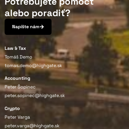
Potrebujete pomôcť
alebo poradiť?
Napíšte nám
Law & Tax
Tomáš Demo
tomas.demo@highgate.sk
Accounting
Peter Šopinec
peter.sopinec@highgate.sk
Crypto
Peter Varga
peter.varga@highgate.sk