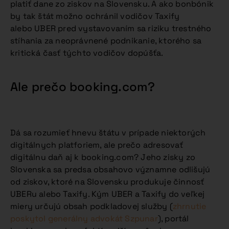
platiť dane zo ziskov na Slovensku. A ako bonbónik
by tak štát možno ochránil vodičov Taxify
alebo UBER pred vystavovaním sa riziku trestného
stíhania za neoprávnené podnikanie, ktorého sa
kritická časť týchto vodičov dopúšťa.
Ale prečo booking.com?
Dá sa rozumieť hnevu štátu v prípade niektorých
digitálnych platforiem, ale prečo adresovať
digitálnu daň aj k booking.com? Jeho zisky zo
Slovenska sa predsa obsahovo významne odlišujú
od ziskov, ktoré na Slovensku produkuje činnosť
UBERu alebo Taxify. Kým UBER a Taxify do veľkej
miery určujú obsah podkladovej služby (
zhrnutie
poskytol generálny advokát Szpunar
), portál