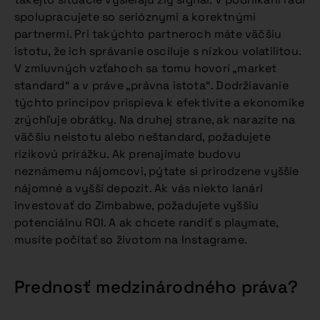
spolupracujete so serióznymi a korektnými
partnermi. Pri takýchto partneroch máte väčšiu
istotu, že ich správanie osciluje s nízkou volatilitou.
V zmluvných vzťahoch sa tomu hovorí „market
standard“ a v práve „právna istota“. Dodržiavanie
týchto princípov prispieva k efektivite a ekonomike
zrýchľuje obrátky. Na druhej strane, ak narazíte na
väčšiu neistotu alebo neštandard, požadujete
rizikovú prirážku. Ak prenajímate budovu
neznámemu nájomcovi, pýtate si prirodzene vyššie
nájomné a vyšší depozit. Ak vás niekto lanári
investovať do Zimbabwe, požadujete vyššiu
potenciálnu ROI. A ak chcete randiť s playmate,
musíte počítať so životom na Instagrame.
Prednosť medzinárodného práva?