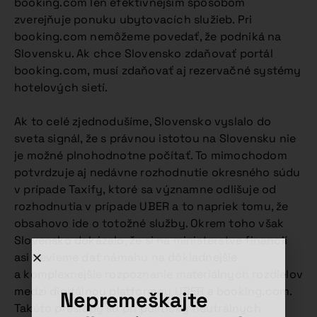
booking.com len efektívnejším spôsobom
zverejňuje ponuku ubytovacích služieb. Pri
booking.com nemôžeme povedať, že podniká na
Slovensku. Ak chce Slovensko zdaňovať portál
booking.com, musí zdaňovať aj rezervačné systémy
hotelových sietí.
Ak to celé zjednodušíme, Slovensko vyslalo do
sveta signál, že s právnou istotou na Slovensku nie
je možné plnohodnotne počítať. To mimochodom
potvrdzuje aj nedávne rozhodnutie okresného súdu
v prípade Taxify, ktoré sa významne odlišuje od
rozhodnutia v prípade UBER a to napriek tomu, že
obsahovo ide o totožné služby. Okrem toho však
Slovensko dokázalo, že si na ministerstve financií
asi nevieme dať námahu na dôkladnejšie
a komplexnejšie rozpoznanie materiálnych rozdielov
medzi digitálnou platformou UBER a booking.com.
Nepremeškajte
Takéto prešľapy sú pri politicky neutrálnych