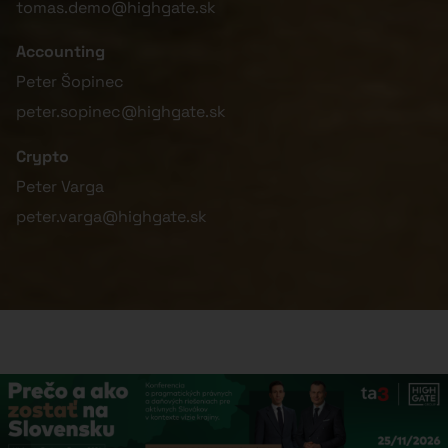
tomas.demo@highgate.sk
Accounting
Peter Šopinec
peter.sopinec@highgate.sk
Crypto
Peter Varga
peter.varga@highgate.sk