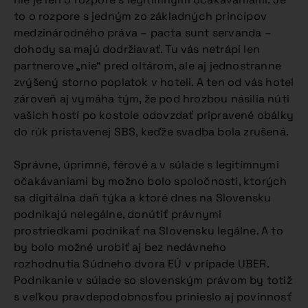
to o rozpore s jedným zo základných princípov
medzinárodného práva – pacta sunt servanda –
dohody sa majú dodržiavať. Tu vás netrápi len
partnerove „nie“ pred oltárom, ale aj jednostranne
zvýšený storno poplatok v hoteli. A ten od vás hotel
zároveň aj vymáha tým, že pod hrozbou násilia núti
vašich hostí po kostole odovzdať pripravené obálky
do rúk pristavenej SBS, keďže svadba bola zrušená.
Správne, úprimné, férové a v súlade s legitímnymi
očakávaniami by možno bolo spoločnosti, ktorých
sa digitálna daň týka a ktoré dnes na Slovensku
podnikajú nelegálne, donútiť právnymi
prostriedkami podnikať na Slovensku legálne. A to
by bolo možné urobiť aj bez nedávneho
rozhodnutia Súdneho dvora EÚ v prípade UBER.
Podnikanie v súlade so slovenským právom by totiž
s veľkou pravdepodobnosťou prinieslo aj povinnosť