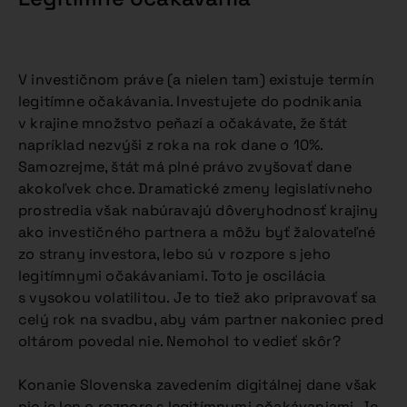
V investičnom práve (a nielen tam) existuje termín
legitímne očakávania. Investujete do podnikania
v krajine množstvo peňazí a očakávate, že štát
napríklad nezvýši z roka na rok dane o 10%.
Samozrejme, štát má plné právo zvyšovať dane
akokoľvek chce. Dramatické zmeny legislatívneho
prostredia však nabúravajú dôveryhodnosť krajiny
ako investičného partnera a môžu byť žalovateľné
zo strany investora, lebo sú v rozpore s jeho
legitímnymi očakávaniami. Toto je oscilácia
s vysokou volatilitou. Je to tiež ako pripravovať sa
celý rok na svadbu, aby vám partner nakoniec pred
oltárom povedal nie. Nemohol to vedieť skôr?
Konanie Slovenska zavedením digitálnej dane však
nie je len o rozpore s legitímnymi očakávaniami. Je