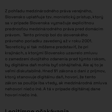
Z pohľadu medzinárodného práva verejného,
Slovensko uplatňuje tzv. monistický prístup, ktorý
sa v prípade Slovenska vyznačuje explicitnou
prednosťou medzinárodného práva pred domácim
právom. Tento princíp bol do slovenského
právneho poriadku zavedený až v roku 2001.
Teoreticky si tak môžeme predstaviť, že pri
krajinách, s ktorými Slovensko uzavrelo zmluvu
o zamedzení dvojitého zdanenia pred týmto rokom,
by digitálna daň mohla byť obhájiteľná. Ale aj to je
veľmi diskutabilné. Hneď §1 zákona o dani z príjmov,
ktorý stanovuje digitálnu daň, hovorí, že tento
zákon sa použije iba vtedy, ak medzinárodná zmluva
nehovorí niečo iné. A tá v prípade digitálnej dane
hovorí niečo iné.
Legitímne očakávania