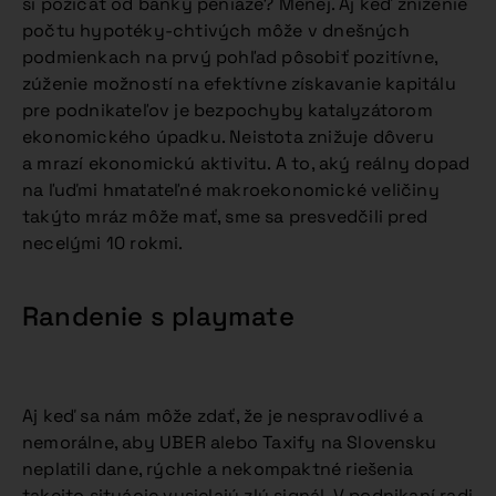
si požičať od banky peniaze? Menej. Aj keď zníženie
počtu hypotéky-chtivých môže v dnešných
podmienkach na prvý pohľad pôsobiť pozitívne,
zúženie možností na efektívne získavanie kapitálu
pre podnikateľov je bezpochyby katalyzátorom
ekonomického úpadku. Neistota znižuje dôveru
a mrazí ekonomickú aktivitu. A to, aký reálny dopad
na ľuďmi hmatateľné makroekonomické veličiny
takýto mráz môže mať, sme sa presvedčili pred
necelými 10 rokmi.
Randenie s playmate
Aj keď sa nám môže zdať, že je nespravodlivé a
nemorálne, aby UBER alebo Taxify na Slovensku
neplatili dane, rýchle a nekompaktné riešenia
takejto situácie vysielajú zlý signál. V podnikaní radi