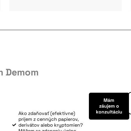
m Demom
Mám
záujem o
konzultáciu
Ako zdaňovať (efektívne)
príjem z cenných papierov,
derivátov alebo kryptomien?
Môžem sa zdaneniu úplne