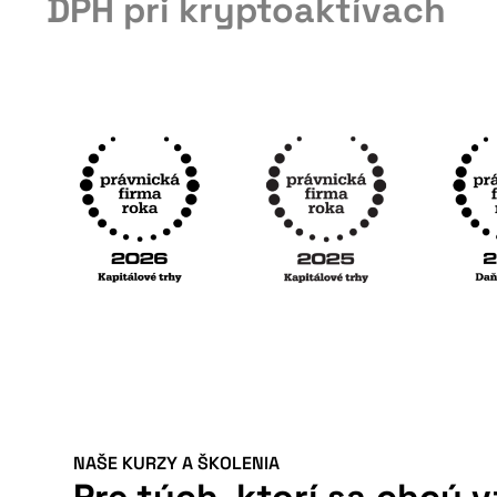
DPH pri kryptoaktívach
NAŠE KURZY A ŠKOLENIA
Pre tých, ktorí sa chcú 