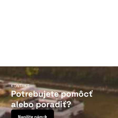
KONTAKT
Potrebujete pomôcť
alebo poradiť?
Napíšte nám