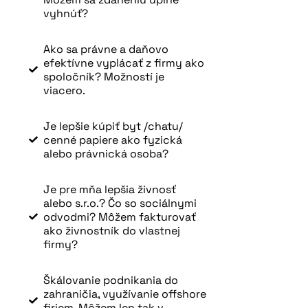
vyhnúť?
Ako sa právne a daňovo
efektívne vyplácať z firmy ako
spoločník? Možností je
viacero.
Je lepšie kúpiť byt /chatu/
cenné papiere ako fyzická
alebo právnická osoba?
Je pre mňa lepšia živnosť
alebo s.r.o.? Čo so sociálnymi
odvodmi? Môžem fakturovať
ako živnostník do vlastnej
firmy?
Škálovanie podnikania do
zahraničia, využívanie offshore
firiem. Môžem len tak v