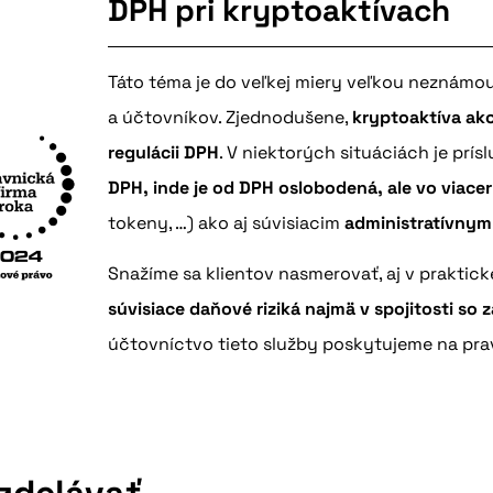
DPH pri kryptoaktívach
Táto téma je do veľkej miery veľkou neznámo
a účtovníkov. Zjednodušene,
kryptoaktíva ako
regulácii DPH
. V niektorých situáciách je pr
DPH, inde je od DPH oslobodená, ale vo viac
tokeny, …) ako aj súvisiacim
administratívnym
Snažíme sa klientov nasmerovať, aj v praktick
súvisiace daňové riziká najmä v spojitosti so
účtovníctvo tieto služby poskytujeme na prav
vzdelávať