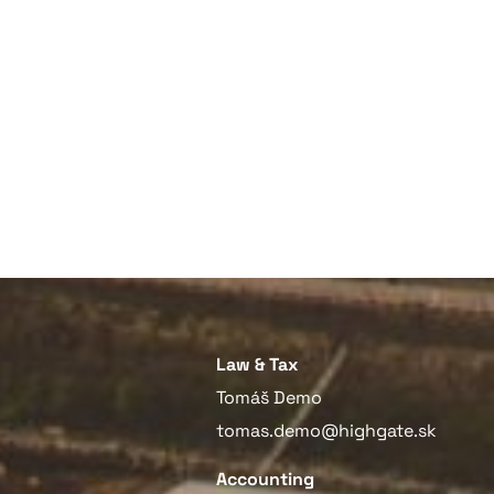
Law & Tax
Tomáš Demo
tomas.demo@highgate.sk
Accounting