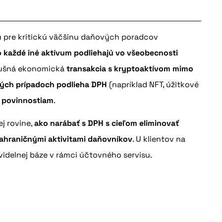
u pre kritickú väčšinu daňových poradcov
 každé iné aktívum podliehajú vo všeobecnosti
íslušná ekonomická
transakcia s kryptoaktívom mimo
erých prípadoch podlieha DPH
(napríklad NFT, úžitkové
 povinnostiam
.
ej rovine,
ako narábať s DPH s cieľom eliminovať
 zahraničnými aktivitami daňovníkov
. U klientov na
idelnej báze v rámci účtovného servisu.