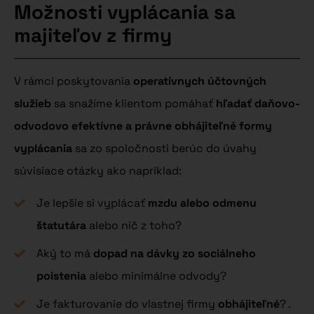
Možnosti vyplácania sa
majiteľov z firmy
V rámci poskytovania
operatívnych účtovných
služieb
sa snažíme klientom pomáhať
hľadať daňovo-
odvodovo efektívne a právne obhájiteľné formy
vyplácania
sa zo spoločnosti berúc do úvahy
súvisiace otázky ako napríklad:
Je lepšie si vyplácať
mzdu alebo odmenu
štatutára
alebo nič z toho?
Aký to má
dopad na dávky zo sociálneho
poistenia
alebo minimálne odvody?
Je fakturovanie do vlastnej firmy
obhájiteľné
? .