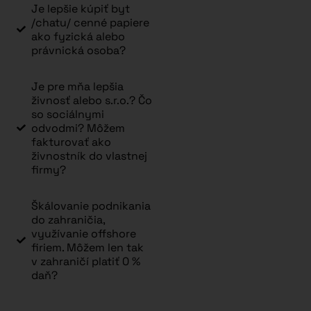
Je lepšie kúpiť byt
/chatu/ cenné papiere
ako fyzická alebo
právnická osoba?
Je pre mňa lepšia
živnosť alebo s.r.o.? Čo
so sociálnymi
odvodmi? Môžem
fakturovať ako
živnostník do vlastnej
firmy?
Škálovanie podnikania
do zahraničia,
využívanie offshore
firiem. Môžem len tak
v zahraničí platiť 0 %
daň?