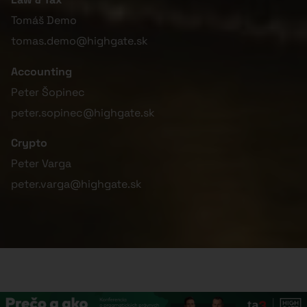
Tomáš Demo
tomas.demo@highgate.sk
Accounting
Peter Šopinec
peter.sopinec@highgate.sk
Crypto
Peter Varga
peter.varga@highgate.sk