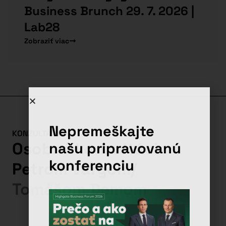
Business Brunch 29. 7. 2026 |
Lab28
Zobraziť viac
Nepremeškajte
KONZULTÁCIE
našu pripravovanú
Osobné konzultácie s
konferenciu
Petrom Vargom
/
Tomášom Demom