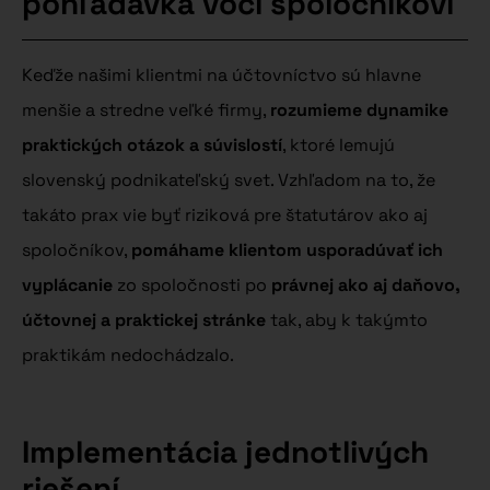
pohľadávka voči spoločníkovi
Keďže našimi klientmi na účtovníctvo sú hlavne
menšie a stredne veľké firmy,
rozumieme dynamike
praktických otázok a súvislostí
, ktoré lemujú
slovenský podnikateľský svet. Vzhľadom na to, že
takáto prax vie byť riziková pre štatutárov ako aj
spoločníkov,
pomáhame klientom usporadúvať ich
vyplácanie
zo spoločnosti po
právnej ako aj daňovo,
účtovnej a praktickej stránke
tak, aby k takýmto
praktikám nedochádzalo.
Implementácia jednotlivých
riešení