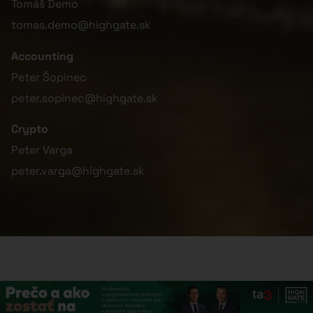
Tomáš Demo
tomas.demo@highgate.sk
Accounting
Peter Šopinec
peter.sopinec@highgate.sk
Crypto
Peter Varga
peter.varga@highgate.sk