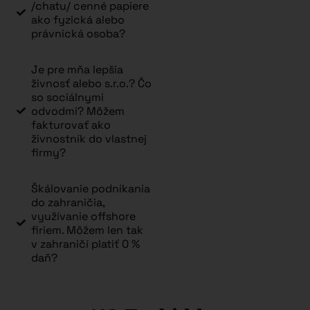
/chatu/ cenné papiere
ako fyzická alebo
právnická osoba?
Je pre mňa lepšia
živnosť alebo s.r.o.? Čo
so sociálnymi
odvodmi? Môžem
fakturovať ako
živnostník do vlastnej
firmy?
Škálovanie podnikania
do zahraničia,
využívanie offshore
firiem. Môžem len tak
v zahraničí platiť 0 %
daň?