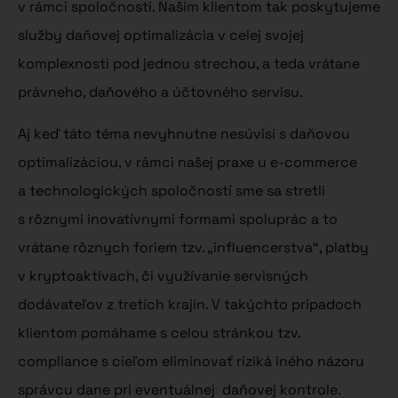
v rámci spoločnosti. Našim klientom tak poskytujeme
služby daňovej optimalizácia v celej svojej
komplexnosti pod jednou strechou, a teda vrátane
právneho, daňového a účtovného servisu.
Aj keď táto téma nevyhnutne nesúvisí s daňovou
optimalizáciou, v rámci našej praxe u e-commerce
a technologických spoločností sme sa stretli
s rôznymi inovatívnymi formami spoluprác a to
vrátane rôznych foriem tzv. „influencerstva“, platby
v kryptoaktívach, či využívanie servisných
dodávateľov z tretích krajín. V takýchto prípadoch
klientom pomáhame s celou stránkou tzv.
compliance s cieľom eliminovať riziká iného názoru
správcu dane pri eventuálnej daňovej kontrole.