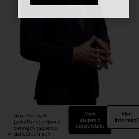
Mám
Viac
Ako zdaňovať
záujem o
informácií
(efektívne) príjem z
konzultáciu
cenných papierov,
derivátov alebo