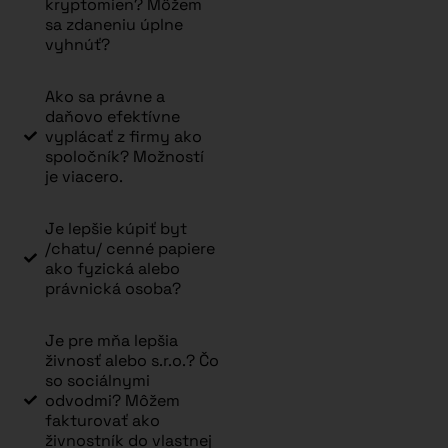
kryptomien? Môžem
sa zdaneniu úplne
vyhnúť?
Ako sa právne a
daňovo efektívne
vyplácať z firmy ako
spoločník? Možností
je viacero.
Je lepšie kúpiť byt
/chatu/ cenné papiere
ako fyzická alebo
právnická osoba?
Je pre mňa lepšia
živnosť alebo s.r.o.? Čo
so sociálnymi
odvodmi? Môžem
fakturovať ako
živnostník do vlastnej