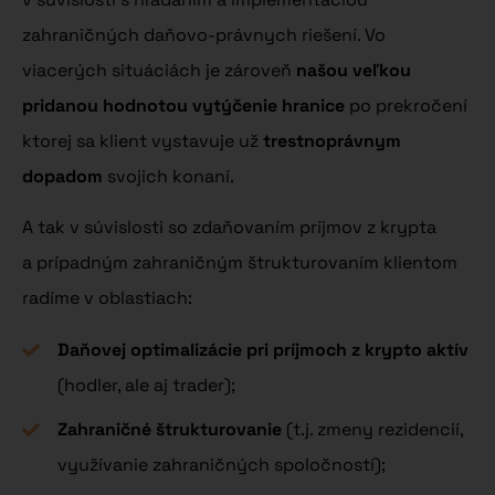
zahraničných daňovo-právnych riešení. Vo
viacerých situáciách je zároveň
našou veľkou
pridanou hodnotou vytýčenie hranice
po prekročení
ktorej sa klient vystavuje už
trestnoprávnym
dopadom
svojich konaní.
A tak v súvislosti so zdaňovaním príjmov z krypta
a prípadným zahraničným štrukturovaním klientom
radíme v oblastiach:
Daňovej optimalizácie pri príjmoch z krypto aktív
(hodler, ale aj trader);
Zahraničné štrukturovanie
(t.j. zmeny rezidencií,
využívanie zahraničných spoločností);