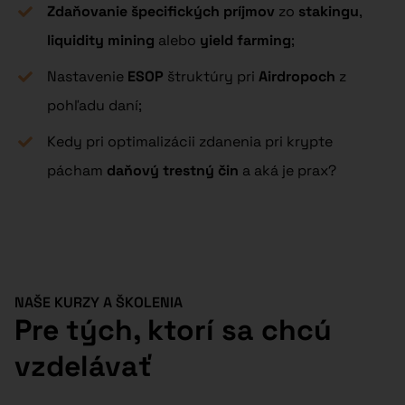
Zdaňovanie špecifických príjmov
zo
stakingu
,
liquidity mining
alebo
yield farming
;
Nastavenie
ESOP
štruktúry pri
Airdropoch
z
pohľadu daní;
Kedy pri optimalizácii zdanenia pri krypte
pácham
daňový trestný čin
a aká je prax?
NAŠE KURZY A ŠKOLENIA
Pre tých, ktorí sa chcú
vzdelávať