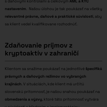
s daňovými kontrolami a celkovým
AML a KYC
nastavením
. Našou úlohou je tak poukázať na všetky
relevantné právne, daňové a praktické súvislosti
, aby
sa klient vedel kvalifikovane rozhodnúť.
Zdaňovanie príjmov z
kryptoaktív v zahraničí
Klientom sa snažíme poukázať na jednotlivé
špecifiká
právnych a daňových režimov vo vybraných
krajinách
. V situáciách, kde klient má určitú
slovenskú prítomnosť, je našou snahou poukázať na
obmedzenia a výzvy
, ktoré táto prítomnosť vytvára
v súvislosti s hľadaním a implementáciou