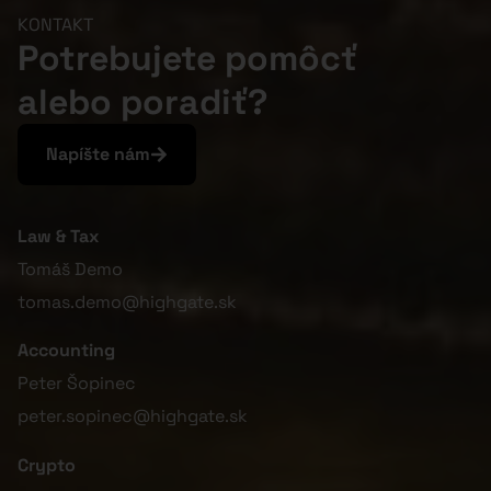
KONTAKT
Potrebujete pomôcť
alebo poradiť?
Napíšte nám
Law & Tax
Tomáš Demo
tomas.demo@highgate.sk
Accounting
Peter Šopinec
peter.sopinec@highgate.sk
Crypto