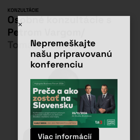
KONZULTÁCIE
Osobné konzultácie s
Petrom Vargom
/
Nepremeškajte
Tomášom Demom
našu pripravovanú
konferenciu
Viac informácií