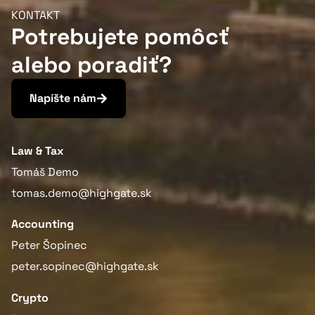
KONTAKT
Potrebujete pomôcť
alebo poradiť?
Napíšte nám
Law & Tax
Tomáš Demo
tomas.demo@highgate.sk
Accounting
Peter Šopinec
peter.sopinec@highgate.sk
Crypto