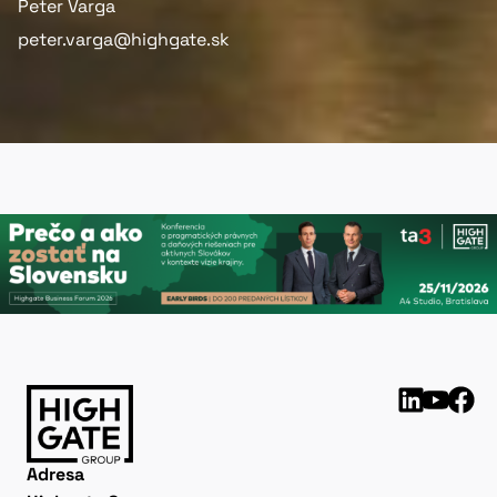
Peter Varga
peter.varga@highgate.sk
Adresa