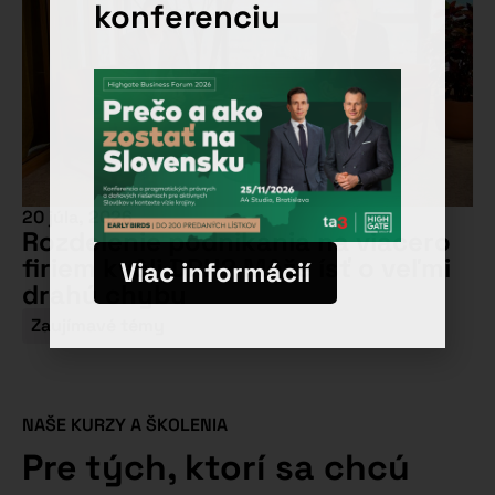
konferenciu
20 júla, 2026
Rozdelenie podnikania na viacero
firiem kvôli DPH? Môže ísť o veľmi
Viac informácií
drahú chybu
Zaujímavé témy
NAŠE KURZY A ŠKOLENIA
Pre tých, ktorí sa chcú