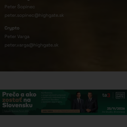
Peter Šopinec
peter.sopinec@highgate.sk
Crypto
Peter Varga
peter.varga@highgate.sk