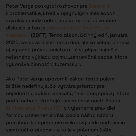
Peter Varga poskytol rozhovor pre
Denník N
k problematike, ktorá v uplynulých mesiacoch
vyvoláva medzi odbornou verejnosťou značné
diskusie, a tou je
zákon o dani z finančných
transakcií
(ZDFT). Tento zákon, účinný od 1. januára
2025, zavádza nielen novú daň, ale so sebou prináša
aj výraznú právnu neistotu. Tá vyplýva najmä z
nejasného výkladu pojmu „zahraničná osoba, ktorá
vykonáva činnosť v tuzemsku“.
Ako Peter Varga upozornil, zákon tento pojem
bližšie nedefinuje, čo vytvára priestor pre
nejednotný výklad a zásahy finančnej správy, ktoré
podľa neho prekračujú rámec ústavnosti. Snaha
Ministerstva financií SR
o vyjasnenie pravidiel
formou usmernenia však podľa nášho názoru
presahuje kompetencie exekutívy a ide nad rámec
samotného zákona – a to je v právnom štáte