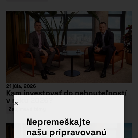
21 júla, 2026
Kam investovať do nehnuteľností
v roku 2026?
Zaujímavé témy
Nepremeškajte
našu pripravovanú