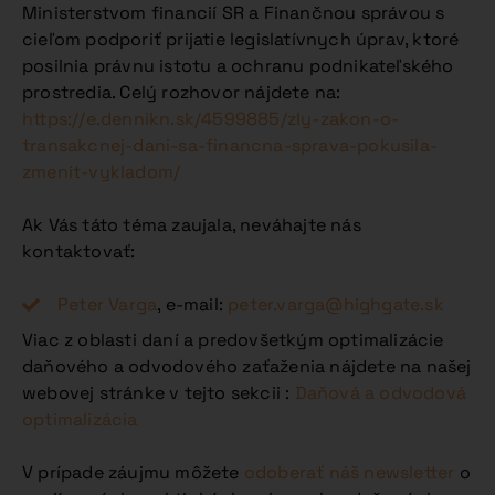
Ministerstvom financií SR a Finančnou správou s
cieľom podporiť prijatie legislatívnych úprav, ktoré
posilnia právnu istotu a ochranu podnikateľského
prostredia. Celý rozhovor nájdete na:
https://e.dennikn.sk/4599885/zly-zakon-o-
transakcnej-dani-sa-financna-sprava-pokusila-
zmenit-vykladom/
Ak Vás táto téma zaujala, neváhajte nás
kontaktovať:
Peter Varga
, e-mail:
peter.varga@highgate.sk
Viac z oblasti daní a predovšetkým optimalizácie
daňového a odvodového zaťaženia nájdete na našej
webovej stránke v tejto sekcii :
Daňová a odvodová
optimalizácia
V prípade záujmu môžete
odoberať náš newsletter
o