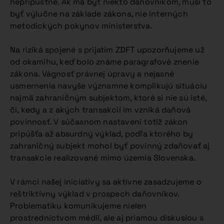
neprípustné. Ak má byť niekto daňovníkom, musí to
byť výlučne na základe zákona, nie interných
metodických pokynov ministerstva.
Na riziká spojené s prijatím ZDFT upozorňujeme už
od okamihu, keď bolo známe paragrafové znenie
zákona. Vágnosť právnej úpravy a nejasné
usmernenia navyše významne komplikujú situáciu
najmä zahraničným subjektom, ktoré si nie sú isté,
či, kedy a z akých transakcií im vzniká daňová
povinnosť. V súčasnom nastavení totiž zákon
pripúšťa až absurdný výklad, podľa ktorého by
zahraničný subjekt mohol byť povinný zdaňovať aj
transakcie realizované mimo územia Slovenska.
V rámci našej iniciatívy sa aktívne zasadzujeme o
reštriktívny výklad v prospech daňovníkov.
Problematiku komunikujeme nielen
prostredníctvom médií, ale aj priamou diskusiou s