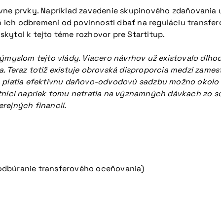
vne prvky. Napríklad zavedenie skupinového zdaňovania u
veň ich odbremení od povinnosti dbať na reguláciu transf
skytol k tejto téme rozhovor pre Startitup.
výmyslom tejto vlády. Viacero návrhov už existovalo dlho
. Teraz totiž existuje obrovská disproporcia medzi zames
a platia efektívnu daňovo-odvodovú sadzbu možno okolo 
stníci napriek tomu netratia na významných dávkach zo s
erejných financií.
, odbúranie transferového oceňovania)