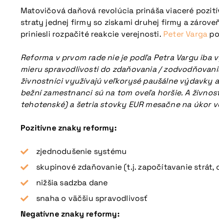
Matovičová daňová revolúcia prináša viaceré pozití
straty jednej firmy so ziskami druhej firmy a záro
priniesli rozpačité reakcie verejnosti.
Peter Varga
po
Reforma v prvom rade nie je podľa Petra Vargu iba 
mieru spravodlivosti do
zdaňovania
/ zodvodňovania
živnostníci využívajú veľkorysé paušálne výdavky 
bežní zamestnanci sú na tom oveľa horšie. A živno
tehotenské) a šetria stovky EUR mesačne na úkor v
Pozitívne znaky reformy:
zjednodušenie systému
skupinové zdaňovanie (t.j. započítavanie strát
nižšia sadzba dane
snaha o väčšiu spravodlivosť
Negatívne znaky reformy: