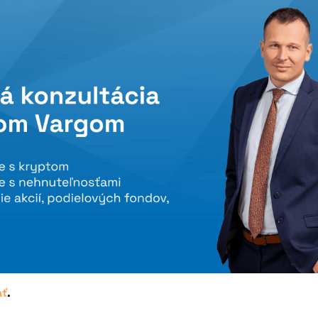
u pripravovanú konferenciu
ať
.