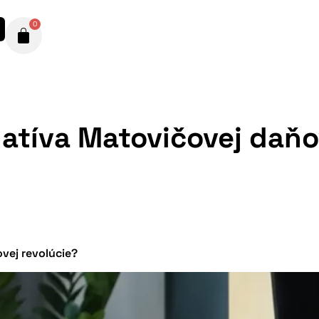
0
gatíva Matovičovej daňo
ovej revolúcie?