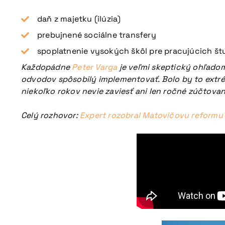
daň z majetku (ilúzia)
prebujnené sociálne transfery
spoplatnenie vysokých škôl pre pracujúcich š
Každopádne
Peter Varga
je veľmi skeptický ohľadom
odvodov spôsobilý implementovať. Bolo by to extrém
niekoľko rokov nevie zaviesť ani len ročné zúčtovan
Celý rozhovor:
Expert rozobral Matovičovu reformu a