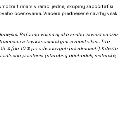
možní firmám v rámci jednej skupiny započítať si
erového oceňovania. Viaceré prednesené návrhy však
dobejšie. Reformu vníma aj ako snahu zaviesť väčšiu
tnancami a tzv. kancelárskymi živnostníkmi. Títo
15 % (do 10 % pri odvodových prázdninách). Kdežto
ociálneho poistenia (starobný dôchodok, materské,