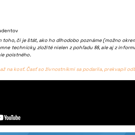
tudentov
 toho, či je štát, ako ho dlhodobo poznáme (možno okrem 
ne technicky zložité nielen z pohľadu §§, ale aj z infor
ie poistného.
ž na kosť. Časť so živnostníkmi sa podarila, prekvapil o