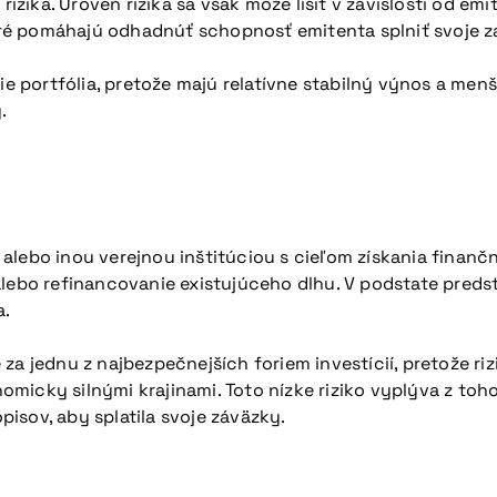
rizika. Úroveň rizika sa však môže líšiť v závislosti od e
ré pomáhajú odhadnúť schopnosť emitenta splniť svoje z
ie portfólia, pretože majú relatívne stabilný výnos a menš
.
alebo inou verejnou inštitúciou s cieľom získania finan
alebo refinancovanie existujúceho dlhu. V podstate preds
a.
 jednu z najbezpečnejších foriem investícií, pretože riziko
micky silnými krajinami. Toto nízke riziko vyplýva z toh
isov, aby splatila svoje záväzky.