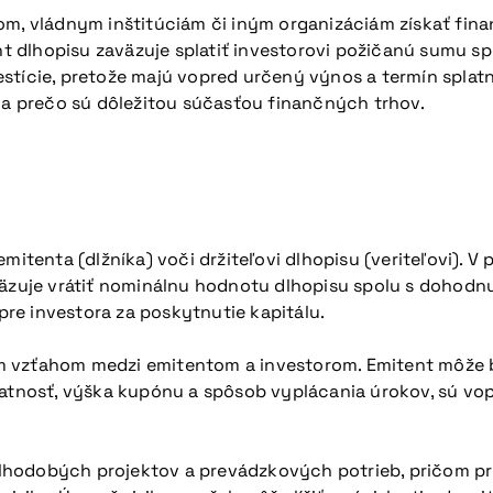
om, vládnym inštitúciám či iným organizáciám získať fin
ent dlhopisu zaväzuje splatiť investorovi požičanú sumu 
stície, pretože majú vopred určený výnos a termín splatn
, a prečo sú dôležitou súčasťou finančných trhov.
mitenta (dlžníka) voči držiteľovi dlhopisu (veriteľovi). V
zaväzuje vrátiť nominálnu hodnotu dlhopisu spolu s doh
re investora za poskytnutie kapitálu.
m vzťahom medzi emitentom a investorom. Emitent môže b
platnosť, výška kupónu a spôsob vyplácania úrokov, sú v
hodobých projektov a prevádzkových potrieb, pričom pre