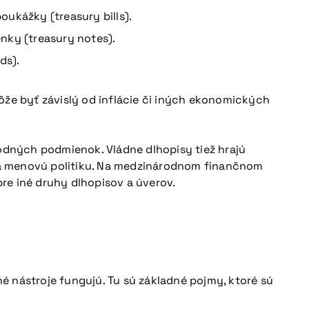
ukážky (treasury bills).
nky (treasury notes).
ds).
že byť závislý od inflácie či iných ekonomických
hodných podmienok. Vládne dlhopisy tiež hrajú
 a menovú politiku. Na medzinárodnom finančnom
re iné druhy dlhopisov a úverov.
é nástroje fungujú. Tu sú základné pojmy, ktoré sú