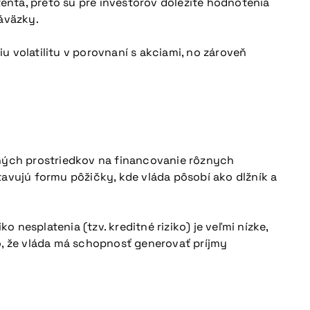
mitenta, preto sú pre investorov dôležité hodnotenia
áväzky.
iu volatilitu v porovnaní s akciami, no zároveň
čných prostriedkov na financovanie rôznych
tavujú formu pôžičky, kde vláda pôsobí ako dlžník a
 nesplatenia (tzv. kreditné riziko) je veľmi nízke,
o, že vláda má schopnosť generovať príjmy