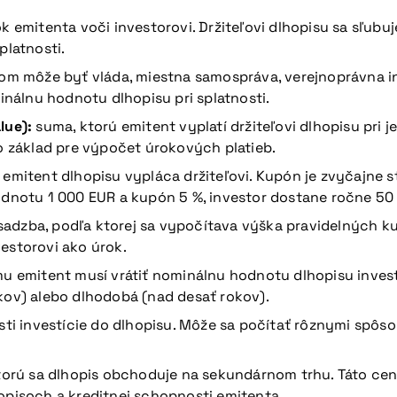
k emitenta voči investorovi. Držiteľovi dlhopisu sa sľub
platnosti.
tom môže byť vláda, miestna samospráva, verejnoprávna i
minálnu hodnotu dlhopisu pri splatnosti.
lue):
suma, ktorú emitent vyplatí držiteľovi dlhopisu pri 
ko základ pre výpočet úrokových platieb.
ú emitent dlhopisu vypláca držiteľovi. Kupón je zvyčajn
odnotu 1 000 EUR a kupón 5 %, investor dostane ročne 50
sadzba, podľa ktorej sa vypočítava výška pravidelných k
estorovi ako úrok.
u emitent musí vrátiť nominálnu hodnotu dlhopisu inves
kov) alebo dlhodobá (nad desať rokov).
sti investície do dlhopisu. Môže sa počítať rôznymi spôso
torú sa dlhopis obchoduje na sekundárnom trhu. Táto cen
opisoch a kreditnej schopnosti emitenta.