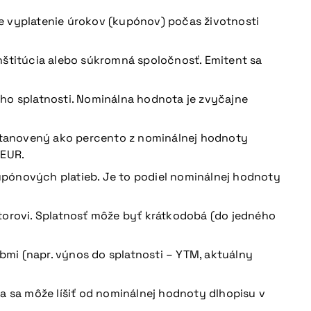
uje vyplatenie úrokov (kupónov) počas životnosti
nštitúcia alebo súkromná spoločnosť. Emitent sa
jeho splatnosti. Nominálna hodnota je zvyčajne
e stanovený ako percento z nominálnej hodnoty
 EUR.
upónových platieb. Je to podiel nominálnej hodnoty
torovi. Splatnosť môže byť krátkodobá (do jedného
bmi (napr. výnos do splatnosti – YTM, aktuálny
a sa môže líšiť od nominálnej hodnoty dlhopisu v