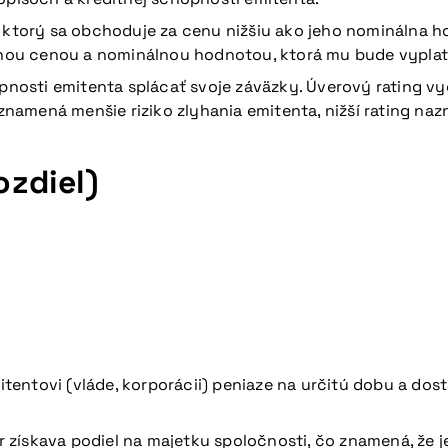
, ktorý sa obchoduje za cenu nižšiu ako jeho nominálna ho
pnou cenou a nominálnou hodnotou, ktorá mu bude vyplate
nosti emitenta splácať svoje záväzky. Úverový rating vy
znamená menšie riziko zlyhania emitenta, nižší rating nazn
ozdiel)
tentovi (vláde, korporácii) peniaze na určitú dobu a dost
 získava podiel na majetku spoločnosti, čo znamená, že j