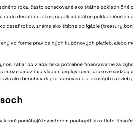
jedného roka, často označované ako štátne pokladničné po
ého do desiatich rokov, napríklad štátne pokladničné zme
ako desať rokov, známe ako štátne obligácie (treasury bon
ený vo forme pravidelných kupónových platieb, alebo mô
výnos, zatiaľ čo vláda získa potrebné financovanie za vý
ny, pretože umožňujú vládam ovplyvňovať úrokové sadzby
slúžia ako benchmark pre stanovenie úrokových sadzieb p
isoch
, ktoré pomáhajú investorom pochopiť, ako tieto finančn