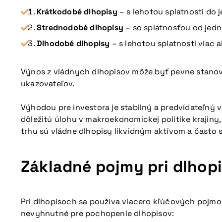
Krátkodobé dlhopisy
– s lehotou splatnosti do 
Strednodobé dlhopisy
– so splatnosťou od jedn
Dlhodobé dlhopisy
– s lehotou splatnosti viac 
Výnos z vládnych dlhopisov môže byť pevne stanov
ukazovateľov.
Výhodou pre investora je stabilný a predvídateľný 
dôležitú úlohu v makroekonomickej politike kraji
trhu sú vládne dlhopisy likvidným aktívom a často 
Základné pojmy pri dlhop
Pri dlhopisoch sa používa viacero kľúčových pojmov
nevyhnutné pre pochopenie dlhopisov: