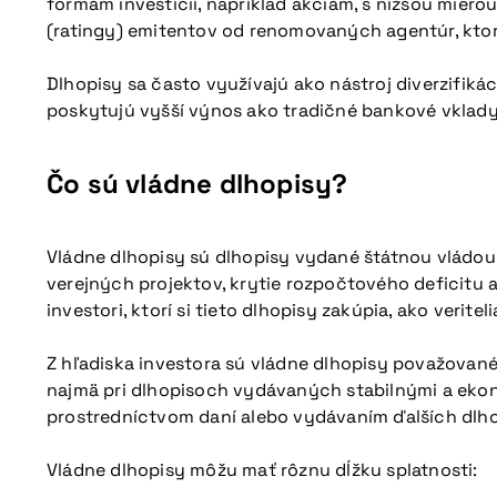
formám investícií, napríklad akciám, s nižšou mierou 
(ratingy) emitentov od renomovaných agentúr, kto
Dlhopisy sa často využívajú ako nástroj diverzifikác
poskytujú vyšší výnos ako tradičné bankové vklady
Čo sú vládne dlhopisy?
Vládne dlhopisy sú dlhopisy vydané štátnou vládou 
verejných projektov, krytie rozpočtového deficitu 
investori, ktorí si tieto dlhopisy zakúpia, ako veriteli
Z hľadiska investora sú vládne dlhopisy považované za
najmä pri dlhopisoch vydávaných stabilnými a ekono
prostredníctvom daní alebo vydávaním ďalších dlhop
Vládne dlhopisy môžu mať rôznu dĺžku splatnosti: