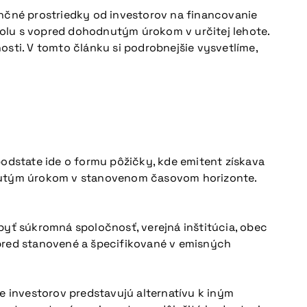
ančné prostriedky od investorov na financovanie
spolu s vopred dohodnutým úrokom v určitej lehote.
osti. V tomto článku si podrobnejšie vysvetlíme,
 podstate ide o formu pôžičky, kde emitent získava
odnutým úrokom v stanovenom časovom horizonte.
yť súkromná spoločnosť, verejná inštitúcia, obec
opred stanovené a špecifikované v emisných
 investorov predstavujú alternatívu k iným