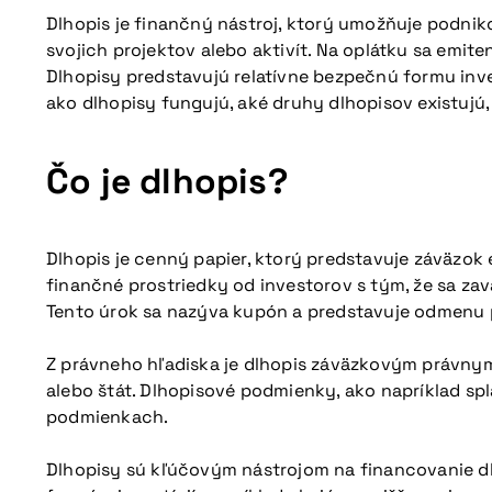
Dlhopis je finančný nástroj, ktorý umožňuje podnik
svojich projektov alebo aktivít. Na oplátku sa emit
Dlhopisy predstavujú relatívne bezpečnú formu inve
ako dlhopisy fungujú, aké druhy dlhopisov existujú
Čo je dlhopis?
Dlhopis je cenný papier, ktorý predstavuje záväzok e
finančné prostriedky od investorov s tým, že sa 
Tento úrok sa nazýva kupón a predstavuje odmenu p
Z právneho hľadiska je dlhopis záväzkovým právny
alebo štát. Dlhopisové podmienky, ako napríklad s
podmienkach.
Dlhopisy sú kľúčovým nástrojom na financovanie dl