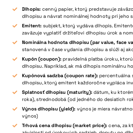
Dlhopis:
cenný papier, ktorý predstavuje záväzo
dlhopisu a návrat nominálnej hodnoty pri jeho s
Emitent:
subjekt, ktorý vydáva dlhopis. Emiten
zaväzuje vyplatiť držiteľovi dlhopisu úrok a no
Nominálna hodnota dlhopisu (par value, face va
stanovená v čase vydania dlhopisu a slúži aj a
Kupón (coupon):
pravidelná platba úroku, ktor
dlhopisu. Napríklad, ak má dlhopis nominálnu h
Kupónová sadzba (coupon rate):
percentuálna 
dlhopisu, ktorý emitent každoročne vypláca inv
Splatnosť dlhopisu (maturity):
dátum, ku ktorém
roka), strednodobá (od jedného do desiatich ro
Výnos dlhopisu (yield):
výnos je miera návratno
výnos)
Trhová cena dlhopisu (market price):
cena, za k
závislosti od úrokových sadzieb, dopytu po dlh