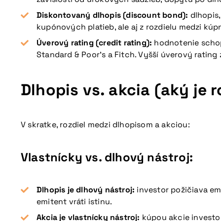
Diskontovaný dlhopis (discount bond):
dlhopis
kupónových platieb, ale aj z rozdielu medzi kú
Úverový rating (credit rating):
hodnotenie schop
Standard & Poor’s a Fitch. Vyšší úverový rating 
Dlhopis vs. akcia (aký je r
V skratke, rozdiel medzi dlhopisom a akciou:
Vlastnícky vs. dlhový nástroj:
Dlhopis je dlhový nástroj:
investor požičiava emi
emitent vráti istinu.
Akcia je vlastnícky nástroj:
kúpou akcie investor