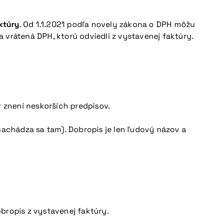
ktúry
. Od 1.1.2021 podľa novely zákona o DPH môžu
vrátená DPH, ktorú odviedli z vystavenej faktúry.
v znení neskorších predpisov.
nachádza sa tam). Dobropis je len ľudový názov a
ropis z vystavenej faktúry.