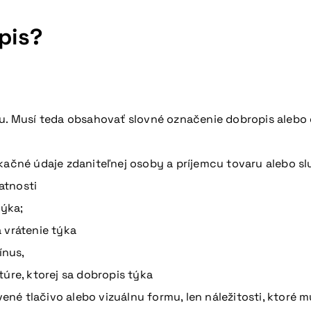
pis?
du. Musí teda obsahovať slovné označenie dobropis alebo 
kačné údaje zdaniteľnej osoby a príjemcu tovaru alebo sl
atnosti
týka;
 vrátenie týka
ínus,
úre, ktorej sa dobropis týka
né tlačivo alebo vizuálnu formu, len náležitosti, ktoré 