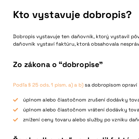
Kto vystavuje dobropis?
Dobropis vystavuje ten daňovník, ktorý vystavil pô
daňovník vystaví faktúru, ktorá obsahovala nespráv
Zo zákona o “dobropise”
Podľa § 25 ods. 1 písm. a) a b)
sa dobropisom opraví z
úplnom alebo čiastočnom zrušení dodávky tova
úplnom alebo čiastočnom vrátení dodávky tovar
znížení ceny tovaru alebo služby po vzniku daňo