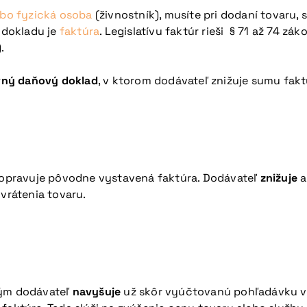
ebo fyzická osoba
(živnostník), musíte pri dodaní tovaru, s
 dokladu je
faktúra
. Legislatívu faktúr rieši § 71 až 74 zá
).
vný daňový doklad
, v ktorom dodávateľ znižuje sumu fakt
a opravuje pôvodne vystavená faktúra. Dodávateľ
znižuje
a
 vrátenia tovaru.
rým dodávateľ
navyšuje
už skôr vyúčtovanú pohľadávku vo