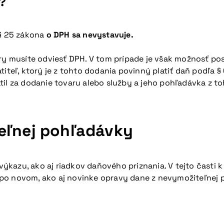
?
 § 25 zákona
o DPH sa nevystavuje.
úry musíte odviesť DPH. V tom prípade je však možnosť po
iteľ, ktorý je z tohto dodania povinný platiť daň podľa § 
til za dodanie tovaru alebo služby a jeho pohľadávka z t
eľnej pohľadávky
ýkazu, ako aj riadkov daňového priznania. V tejto časti
po novom, ako aj novinke opravy dane z nevymožiteľnej 
?