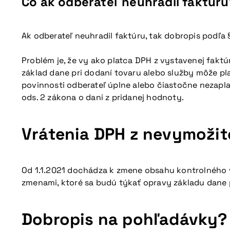
Čo ak odberateľ neuhradil faktúru
Ak odberateľ neuhradil faktúru, tak dobropis podľa
Problém je, že vy ako platca DPH z vystavenej fakt
základ dane pri dodaní tovaru alebo služby môže plat
povinnosti odberateľ úplne alebo čiastočne nezapla
ods. 2 zákona o dani z pridanej hodnoty.
Vrátenia DPH z nevymožit
Od 1.1.2021 dochádza k zmene obsahu kontrolného v
zmenami, ktoré sa budú týkať opravy základu dane 
Dobropis na pohľadávky