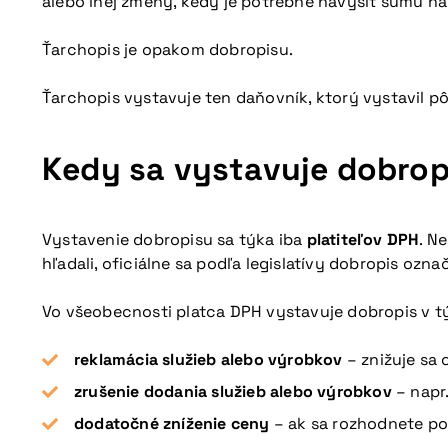
alebo inej zmeny, kedy je potrebné navýšiť sumu na 
Ťarchopis je opakom dobropisu.
Ťarchopis vystavuje ten daňovník, ktorý vystavil p
Kedy sa vystavuje dobrop
Vystavenie dobropisu sa týka iba
platiteľov DPH
. N
hľadali, oficiálne sa podľa legislatívy dobropis označ
Vo všeobecnosti platca DPH vystavuje dobropis v t
reklamácia služieb alebo výrobkov
– znižuje sa 
zrušenie dodania služieb alebo výrobkov
– napr
dodatočné zníženie ceny
– ak sa rozhodnete p