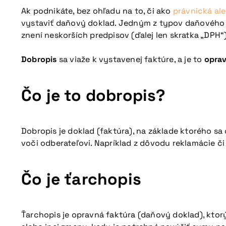
Ak podnikáte, bez ohľadu na to, či ako
právnická al
vystaviť daňový doklad. Jedným z typov daňového
znení neskorších predpisov (ďalej len skratka „DPH“
Dobropis
sa viaže k vystavenej faktúre, a je to
opra
Čo je to dobropis?
Dobropis je doklad (faktúra), na základe ktorého s
voči odberateľovi. Napríklad z dôvodu reklamácie či
Čo je ťarchopis
Ťarchopis je opravná faktúra (daňový doklad), kto