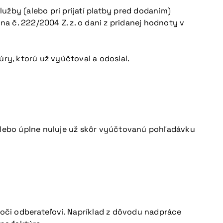
lužby (alebo pri prijatí platby pred dodaním)
kona č. 222/2004 Z. z. o dani z pridanej hodnoty v
úry, ktorú už vyúčtoval a odoslal.
lebo úplne nuluje už skôr vyúčtovanú pohľadávku
či odberateľovi. Napríklad z dôvodu nadpráce