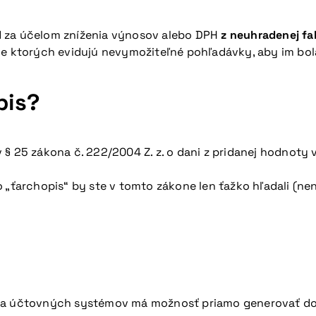
d za účelom zníženia výnosov alebo DPH
z neuhradenej fa
e ktorých evidujú nevymožiteľné pohľadávky, aby im bola 
pis?
§ 25 zákona č. 222/2004 Z. z. o dani z pridanej hodnoty 
 „ťarchopis“ by ste v tomto zákone len ťažko hľadali (ne
ina účtovných systémov má možnosť priamo generovať dob