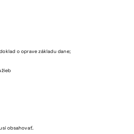
doklad o oprave základu dane;
užieb
musí obsahovať.