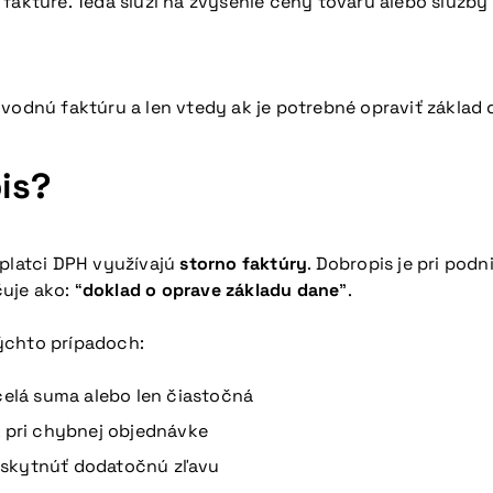
faktúre. Teda slúži na zvýšenie ceny tovaru alebo služby 
ôvodnú faktúru a len vtedy ak je potrebné opraviť základ
is?
eplatci DPH využívajú
storno faktúry
. Dobropis je pri pod
uje ako: “
doklad o oprave základu dane
”.
ýchto prípadoch:
celá suma alebo len čiastočná
. pri chybnej objednávke
oskytnúť dodatočnú zľavu