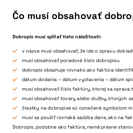
Čo musí obsahovať dobro
Dobropis musí spĺňať tieto náležitosti:
v názve musí obsahovať, že ide o opravu dokla
musí obsahovať poradové číslo dobropisu
dobropis obsahuje rovnako ako faktúra identifi
dátum dodania – dátum vystavenia – dátum spl
musí obsahovať číslo faktúry, ktorej sa oprava 
musí obsahovať tovary alebo služby, ktorých sa
čiastky na dobropise sú označené symbolom m
musí sa použiť rovnaká sadzba dane, ako na fakt
Dobropis, podobne ako faktúra, nemá presne stanove