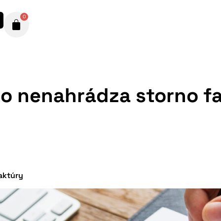
0
čo nenahrádza storno f
aktúry