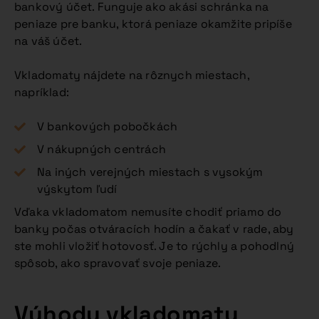
bankový účet. Funguje ako akási schránka na
peniaze pre banku, ktorá peniaze okamžite pripíše
na váš účet.
Vkladomaty nájdete na rôznych miestach,
napríklad:
V bankových pobočkách
V nákupných centrách
Na iných verejných miestach s vysokým
výskytom ľudí
Vďaka vkladomatom nemusíte chodiť priamo do
banky počas otváracích hodín a čakať v rade, aby
ste mohli vložiť hotovosť. Je to rýchly a pohodlný
spôsob, ako spravovať svoje peniaze.
Výhody vkladomatu