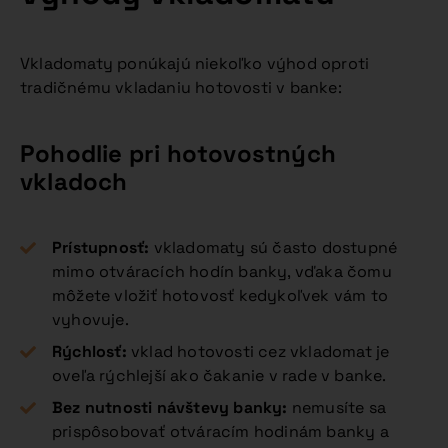
Vkladomaty ponúkajú niekoľko výhod oproti
tradičnému vkladaniu hotovosti v banke:
Pohodlie pri hotovostných
vkladoch
Prístupnosť:
vkladomaty sú často dostupné
mimo otváracích hodín banky, vďaka čomu
môžete vložiť hotovosť kedykoľvek vám to
vyhovuje.
Rýchlosť:
vklad hotovosti cez vkladomat je
oveľa rýchlejší ako čakanie v rade v banke.
Bez nutnosti návštevy banky:
nemusíte sa
prispôsobovať otváracím hodinám banky a