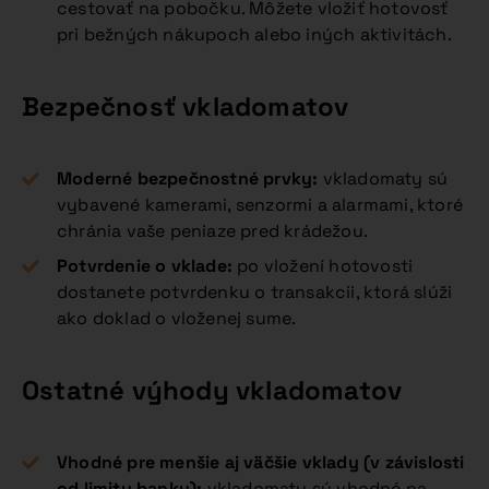
cestovať na pobočku. Môžete vložiť hotovosť
pri bežných nákupoch alebo iných aktivitách.
Bezpečnosť vkladomatov
Moderné bezpečnostné prvky:
vkladomaty sú
vybavené kamerami, senzormi a alarmami, ktoré
chránia vaše peniaze pred krádežou.
Potvrdenie o vklade:
po vložení hotovosti
dostanete potvrdenku o transakcii, ktorá slúži
ako doklad o vloženej sume.
Ostatné výhody vkladomatov
Vhodné pre menšie aj väčšie vklady (v závislosti
od limitu banky):
vkladomaty sú vhodné na