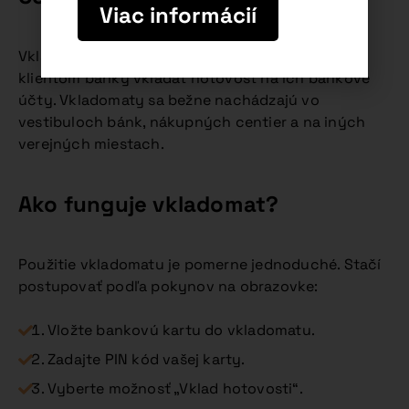
Viac informácií
Vkladomat je automatický stroj, ktorý umožňuje
klientom banky vkladať hotovosť na ich bankové
účty. Vkladomaty sa bežne nachádzajú vo
vestibuloch bánk, nákupných centier a na iných
verejných miestach.
Ako funguje vkladomat?
Použitie vkladomatu je pomerne jednoduché. Stačí
postupovať podľa pokynov na obrazovke:
Vložte bankovú kartu do vkladomatu.
Zadajte PIN kód vašej karty.
Vyberte možnosť „Vklad hotovosti“.