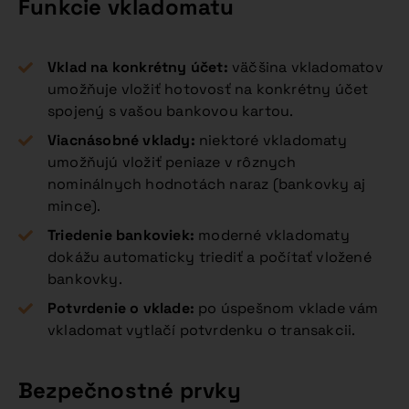
Funkcie vkladomatu
Vklad na konkrétny účet:
väčšina vkladomatov
umožňuje vložiť hotovosť na konkrétny účet
spojený s vašou bankovou kartou.
Viacnásobné vklady:
niektoré vkladomaty
umožňujú vložiť peniaze v rôznych
nominálnych hodnotách naraz (bankovky aj
mince).
Triedenie bankoviek:
moderné vkladomaty
dokážu automaticky triediť a počítať vložené
bankovky.
Potvrdenie o vklade:
po úspešnom vklade vám
vkladomat vytlačí potvrdenku o transakcii.
Bezpečnostné prvky