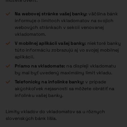
môžete overiť:
Na webovej stránke vašej banky:
väčšina bánk
informuje o limitoch vkladomatov na svojich
webových stránkach v sekcii venovanej
vkladomatom.
V mobilnej aplikácii vašej banky:
niektoré banky
túto informáciu zobrazujú aj vo svojej mobilnej
aplikácii.
Priamo na vkladomate:
na displeji vkladomatu
by mal byť uvedený maximálny limit vkladu.
Telefonicky na infolinke banky:
v prípade
akýchkoľvek nejasností sa môžete obrátiť na
infolinku vašej banky.
Limity vkladov do vkladomatov sa u rôznych
slovenských bánk líšia.