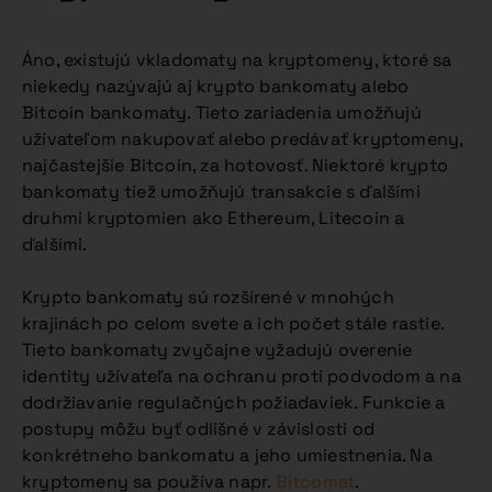
Áno, existujú vkladomaty na kryptomeny, ktoré sa
niekedy nazývajú aj krypto bankomaty alebo
Bitcoin bankomaty. Tieto zariadenia umožňujú
užívateľom nakupovať alebo predávať kryptomeny,
najčastejšie Bitcoin, za hotovosť. Niektoré krypto
bankomaty tiež umožňujú transakcie s ďalšími
druhmi kryptomien ako Ethereum, Litecoin a
ďalšími.
Krypto bankomaty sú rozšírené v mnohých
krajinách po celom svete a ich počet stále rastie.
Tieto bankomaty zvyčajne vyžadujú overenie
identity užívateľa na ochranu proti podvodom a na
dodržiavanie regulačných požiadaviek. Funkcie a
postupy môžu byť odlišné v závislosti od
konkrétneho bankomatu a jeho umiestnenia. Na
kryptomeny sa používa napr.
Bitcomat
.