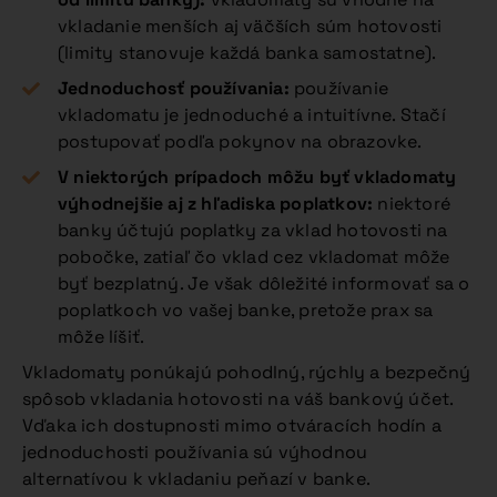
vkladanie menších aj väčších súm hotovosti
(limity stanovuje každá banka samostatne).
Jednoduchosť používania:
používanie
vkladomatu je jednoduché a intuitívne. Stačí
postupovať podľa pokynov na obrazovke.
V niektorých prípadoch môžu byť vkladomaty
výhodnejšie aj z hľadiska poplatkov:
niektoré
banky účtujú poplatky za vklad hotovosti na
pobočke, zatiaľ čo vklad cez vkladomat môže
byť bezplatný. Je však dôležité informovať sa o
poplatkoch vo vašej banke, pretože prax sa
môže líšiť.
Vkladomaty ponúkajú pohodlný, rýchly a bezpečný
spôsob vkladania hotovosti na váš bankový účet.
Vďaka ich dostupnosti mimo otváracích hodín a
jednoduchosti používania sú výhodnou
alternatívou k vkladaniu peňazí v banke.