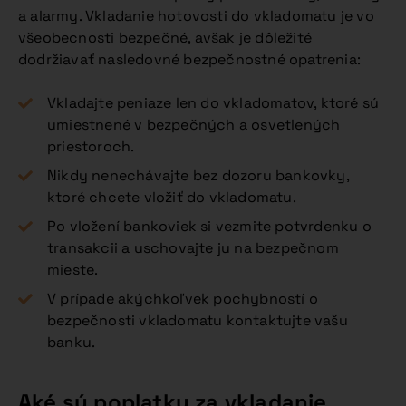
a alarmy. Vkladanie hotovosti do vkladomatu je vo
všeobecnosti bezpečné, avšak je dôležité
dodržiavať nasledovné bezpečnostné opatrenia:
Vkladajte peniaze len do vkladomatov, ktoré sú
umiestnené v bezpečných a osvetlených
priestoroch.
Nikdy nenechávajte bez dozoru bankovky,
ktoré chcete vložiť do vkladomatu.
Po vložení bankoviek si vezmite potvrdenku o
transakcii a uschovajte ju na bezpečnom
mieste.
V prípade akýchkoľvek pochybností o
bezpečnosti vkladomatu kontaktujte vašu
banku.
Aké sú poplatky za vkladanie